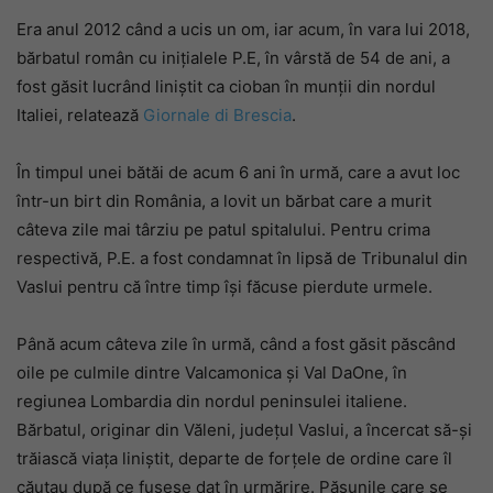
Era anul 2012 când a ucis un om, iar acum, în vara lui 2018,
bărbatul român cu inițialele P.E, în vârstă de 54 de ani, a
fost găsit lucrând liniștit ca cioban în munții din nordul
Italiei, relatează
Giornale di Brescia
.
În timpul unei bătăi de acum 6 ani în urmă, care a avut loc
într-un birt din România, a lovit un bărbat care a murit
câteva zile mai târziu pe patul spitalului. Pentru crima
respectivă, P.E. a fost condamnat în lipsă de Tribunalul din
Vaslui pentru că între timp își făcuse pierdute urmele.
Până acum câteva zile în urmă, când a fost găsit păscând
oile pe culmile dintre Valcamonica și Val DaOne, în
regiunea Lombardia din nordul peninsulei italiene.
Bărbatul, originar din Văleni, județul Vaslui, a încercat să-și
trăiască viața liniștit, departe de forțele de ordine care îl
căutau după ce fusese dat în urmărire. Pășunile care se