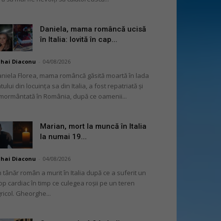
Daniela, mama româncă ucisă
în Italia: lovită în cap...
hai Diaconu
-
04/08/2026
niela Florea, mama româncă găsită moartă în lada
tului din locuința sa din Italia, a fost repatriată și
mormântată în România, după ce oamenii...
Marian, mort la muncă în Italia
la numai 19...
hai Diaconu
-
04/08/2026
 tânăr român a murit în Italia după ce a suferit un
op cardiac în timp ce culegea roșii pe un teren
ricol. Gheorghe...