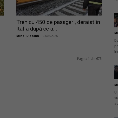
Tren cu 450 de pasageri, deraiat în
Italia după ce a...
Mi
Mihai Diaconu
-
03/08/2026
Da
pa
în
Pagina 1 din 673
Mi
Un
st
ag