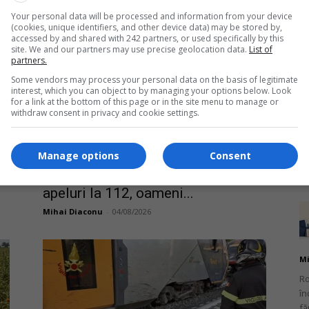
re
Mihai Diaconu
-
04/08/2026
pr
Your personal data will be processed and information from your device
(cookies, unique identifiers, and other device data) may be stored by,
co
accessed by and shared with 242 partners, or used specifically by this
site. We and our partners may use precise geolocation data.
List of
partners.
Some vendors may process your personal data on the basis of legitimate
interest, which you can object to by managing your options below. Look
for a link at the bottom of this page or in the site menu to manage or
withdraw consent in privacy and cookie settings.
Mi
Un
co
Manage options
Consent
do
Cutremur de 4,3 în Italia: sute de
apeluri la 112, oameni...
Mihai Diaconu
-
04/08/2026
Mi
Ro
în
fă