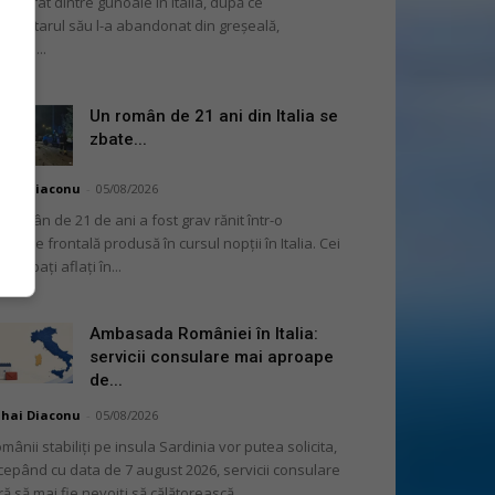
cuperat dintre gunoaie în Italia, după ce
oprietarul său l-a abandonat din greșeală,
nvins...
Un român de 21 ani din Italia se
zbate...
hai Diaconu
-
05/08/2026
 român de 21 de ani a fost grav rănit într-o
liziune frontală produsă în cursul nopții în Italia. Cei
i bărbați aflați în...
Ambasada României în Italia:
servicii consulare mai aproape
de...
hai Diaconu
-
05/08/2026
mânii stabiliți pe insula Sardinia vor putea solicita,
cepând cu data de 7 august 2026, servicii consulare
ră să mai fie nevoiți să călătorească...