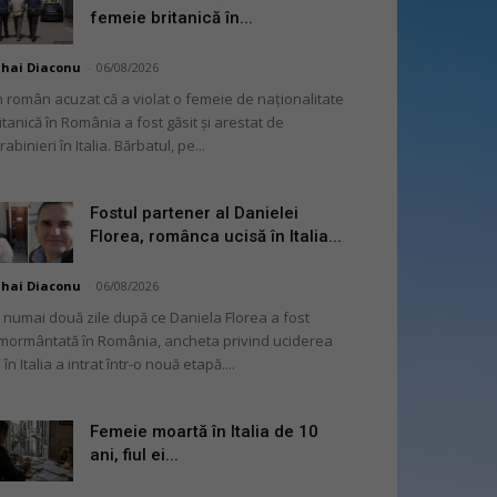
femeie britanică în...
hai Diaconu
-
06/08/2026
 român acuzat că a violat o femeie de naționalitate
itanică în România a fost găsit și arestat de
rabinieri în Italia. Bărbatul, pe...
Fostul partener al Danielei
Florea, românca ucisă în Italia...
hai Diaconu
-
06/08/2026
 numai două zile după ce Daniela Florea a fost
mormântată în România, ancheta privind uciderea
 în Italia a intrat într-o nouă etapă....
Femeie moartă în Italia de 10
ani, fiul ei...