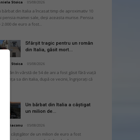
niela Stoica
-
05/08/2026
 bărbat din Italia a încasat timp de aproximativ 10
i pensia mamei sale, deși aceasta murise. Pensia
 2.000 de euro a fost...
Sfârșit tragic pentru un român
din Italia, găsit mort...
niela Stoica
-
05/08/2026
 român în vârstă de 54 de ani a fost găsit fără viață
 locuința sa din Italia, după ce vecinii, îngrijorați că
...
Un bărbat din Italia a câștigat
un milion de...
hai Diaconu
-
05/08/2026
 bilet câștigător de un milion de euro a fost