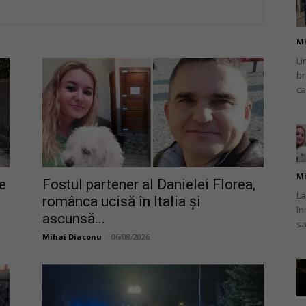
Mi
Un
br
românului
ca
din
Mi
e
Fostul partener al Danielei Florea,
La
românca ucisă în Italia și
în
ascunsă...
sa
Mihai Diaconu
-
06/08/2026
Italia