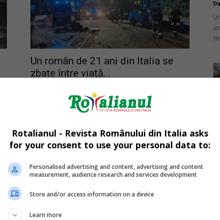
Da
Un
an
de
Un român de 21 ani din Italia se
zbate între viață...
Mihai Diaconu
-
05/08/2026
Da
Un
în
Rotalianul - Revista Românului din Italia asks
nu
for your consent to use your personal data to:
Personalised advertising and content, advertising and content
measurement, audience research and services development
Store and/or access information on a device
Daniela, mama româncă ucisă în
Mi
e
Italia: lovită în cap și sufocată...
Un
Learn more