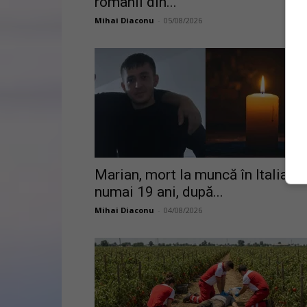
românii din...
Mihai Diaconu
-
05/08/2026
Marian, mort la muncă în Italia la
numai 19 ani, după...
Mihai Diaconu
-
04/08/2026