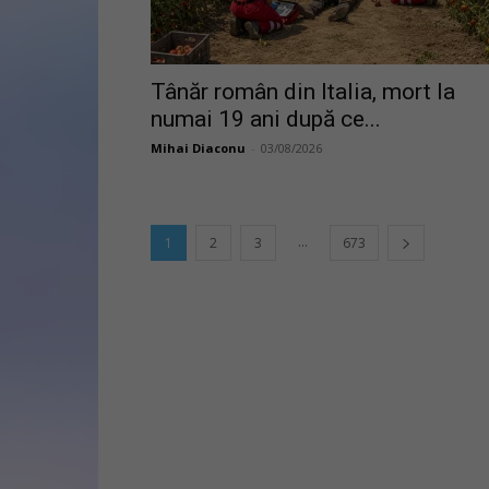
Tânăr român din Italia, mort la
numai 19 ani după ce...
Mihai Diaconu
-
03/08/2026
...
1
2
3
673