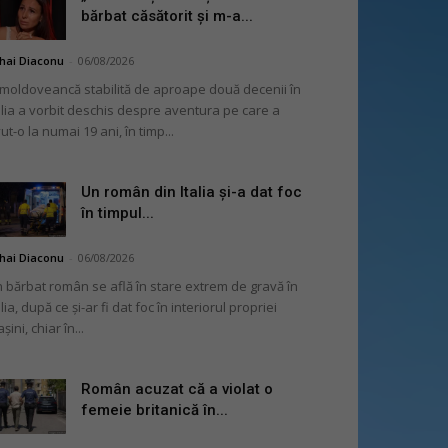
bărbat căsătorit și m-a...
hai Diaconu
-
06/08/2026
moldoveancă stabilită de aproape două decenii în
alia a vorbit deschis despre aventura pe care a
ut-o la numai 19 ani, în timp...
Un român din Italia și-a dat foc
în timpul...
hai Diaconu
-
06/08/2026
 bărbat român se află în stare extrem de gravă în
alia, după ce și-ar fi dat foc în interiorul propriei
șini, chiar în...
Român acuzat că a violat o
femeie britanică în...