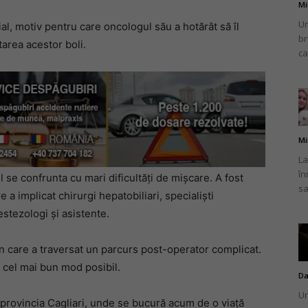
Mi
Un
al, motiv pentru care oncologul său a hotărât să îl
br
atarea acestor boli.
ca
Mi
La
în
l se confrunta cu mari dificultăți de mișcare. A fost
sa
a implicat chirurgi hepatobiliari, specialiști
estezologi și asistente.
 în care a traversat un parcurs post-operator complicat.
n cel mai bun mod posibil.
Da
Un
 provincia Cagliari, unde se bucură acum de o viață