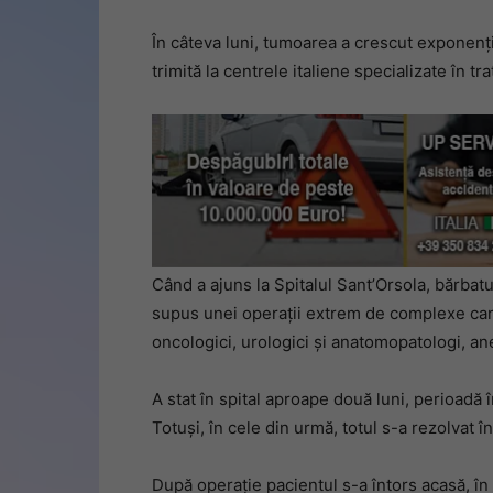
În câteva luni, tumoarea a crescut exponenți
trimită la centrele italiene specializate în tr
Când a ajuns la Spitalul Sant’Orsola, bărbatu
supus unei operații extrem de complexe care 
oncologici, urologici și anatomopatologi, an
A stat în spital aproape două luni, perioadă
Totuși, în cele din urmă, totul s-a rezolvat î
După operație pacientul s-a întors acasă, în