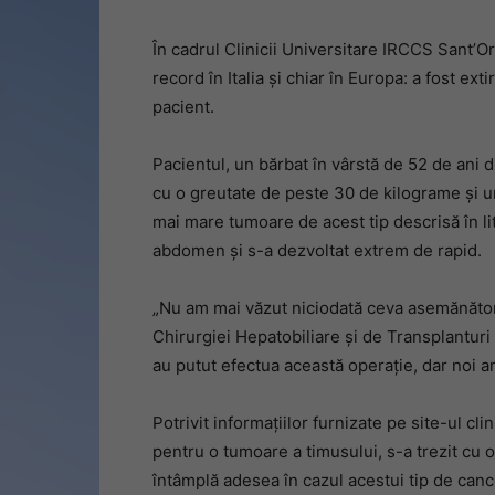
În cadrul Clinicii Universitare IRCCS Sant’Or
record în Italia și chiar în Europa: a fost e
pacient.
Pacientul, un bărbat în vârstă de 52 de ani 
cu o greutate de peste 30 de kilograme și u
mai mare tumoare de acest tip descrisă în l
abdomen și s-a dezvoltat extrem de rapid.
„Nu am mai văzut niciodată ceva asemănător
Chirurgiei Hepatobiliare și de Transplanturi 
au putut efectua această operație, dar noi 
Potrivit informațiilor furnizate pe site-ul cli
pentru o tumoare a timusului, s-a trezit c
întâmplă adesea în cazul acestui tip de canc