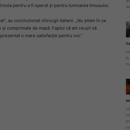
an
Orsola pentru a fi operat și pentru tumoarea timusului.
de
t”, au concluzionat chirurgii italieni. „Nu știam în ce
te și comprimate de masă. Faptul că am reușit să
eprezentat o mare satisfacție pentru noi.”
Da
Un
în
nu
Mi
Un
re
pr
co