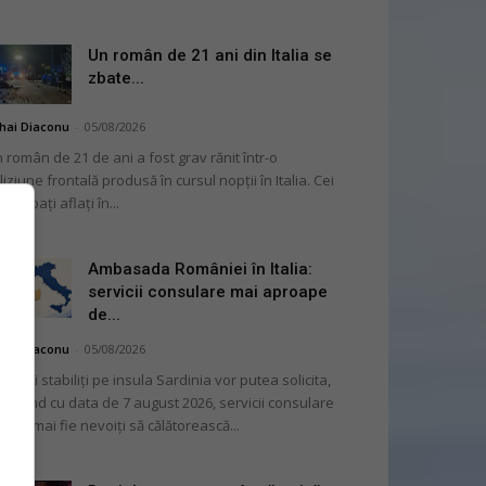
Un român de 21 ani din Italia se
zbate...
hai Diaconu
-
05/08/2026
 român de 21 de ani a fost grav rănit într-o
liziune frontală produsă în cursul nopții în Italia. Cei
i bărbați aflați în...
Ambasada României în Italia:
servicii consulare mai aproape
de...
hai Diaconu
-
05/08/2026
mânii stabiliți pe insula Sardinia vor putea solicita,
cepând cu data de 7 august 2026, servicii consulare
ră să mai fie nevoiți să călătorească...