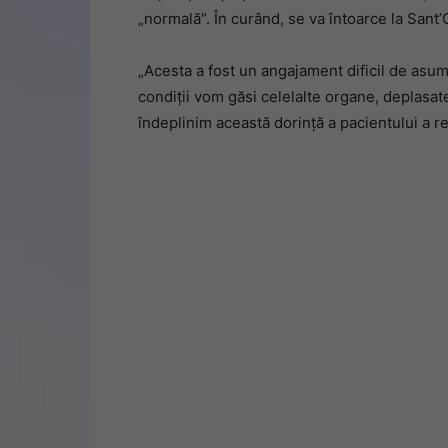
„normală”. În curând, se va întoarce la Sant’
„Acesta a fost un angajament dificil de asuma
condiții vom găsi celelalte organe, deplasa
îndeplinim această dorință a pacientului a r