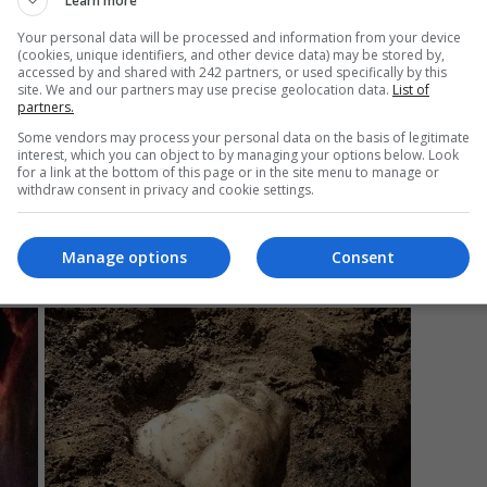
Learn more
Your personal data will be processed and information from your device
(cookies, unique identifiers, and other device data) may be stored by,
accessed by and shared with 242 partners, or used specifically by this
Mi
site. We and our partners may use precise geolocation data.
List of
partners.
Da
pa
Some vendors may process your personal data on the basis of legitimate
în
interest, which you can object to by managing your options below. Look
for a link at the bottom of this page or in the site menu to manage or
withdraw consent in privacy and cookie settings.
Manage options
Consent