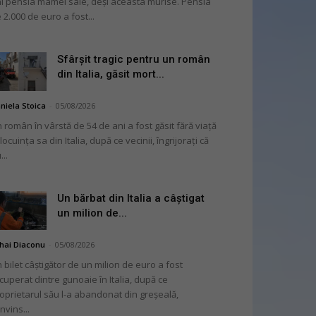
i pensia mamei sale, deși aceasta murise. Pensia
 2.000 de euro a fost...
Sfârșit tragic pentru un român
din Italia, găsit mort...
niela Stoica
-
05/08/2026
 român în vârstă de 54 de ani a fost găsit fără viață
 locuința sa din Italia, după ce vecinii, îngrijorați că
...
Un bărbat din Italia a câștigat
un milion de...
hai Diaconu
-
05/08/2026
 bilet câștigător de un milion de euro a fost
cuperat dintre gunoaie în Italia, după ce
oprietarul său l-a abandonat din greșeală,
nvins...