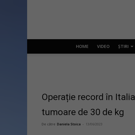
HOME
VIDEO
ȘTIRI
Operație record în Itali
tumoare de 30 de kg
De către
Daniela Stoica
-
13/06/2023