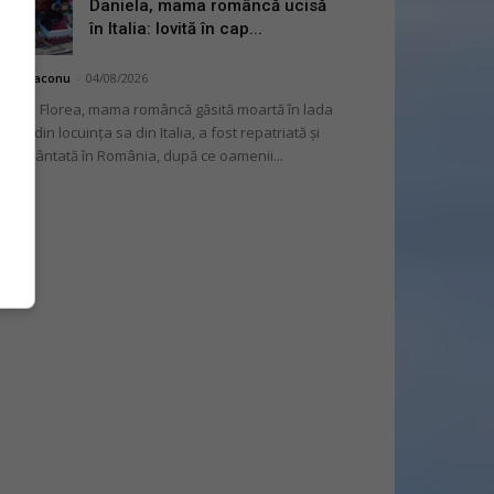
Daniela, mama româncă ucisă
în Italia: lovită în cap...
hai Diaconu
-
04/08/2026
niela Florea, mama româncă găsită moartă în lada
tului din locuința sa din Italia, a fost repatriată și
mormântată în România, după ce oamenii...