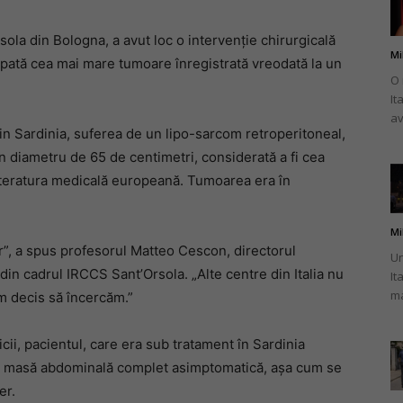
sola din Bologna, a avut loc o intervenție chirurgicală
Mi
xtirpată cea mai mare tumoare înregistrată vreodată la un
O 
It
românului
av
din Sardinia, suferea de un lipo-sarcom retroperitoneal,
n diametru de 65 de centimetri, considerată a fi cea
iteratura medicală europeană. Tumoarea era în
din
Mi
”, a spus profesorul Matteo Cescon, directorul
Un
din cadrul IRCCS Sant’Orsola. „Alte centre din Italia nu
It
ma
am decis să încercăm.”
Italia
nicii, pacientul, care era sub tratament în Sardinia
u o masă abdominală complet asimptomatică, așa cum se
er.