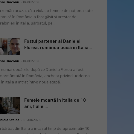
hai Diaconu
-
06/08/2026
 român acuzat că a violat o femeie de naționalitate
itanică în România a fost găsit și arestat de
rabinieri în Italia. Bărbatul, pe...
Fostul partener al Danielei
Florea, românca ucisă în Italia...
hai Diaconu
-
06/08/2026
 numai două zile după ce Daniela Florea a fost
mormântată în România, ancheta privind uciderea
 în Italia a intrat într-o nouă etapă....
Femeie moartă în Italia de 10
ani, fiul ei...
niela Stoica
-
05/08/2026
 bărbat din Italia a încasat timp de aproximativ 10