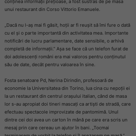
conținea informații prețioase, a fost sustras de pe masa
unui restaurant din Corso Vittorio Emanuele.
„Dacă nu l-aș mai fi găsit, hoții ar fi reușit să îmi fure o dată
cu el și o parte importantă din activitatea mea. Importante
notificări de lucru parlamentare, date sensibile, o arhivă
completă de informații.” Așa se face că un telefon furat de
doi adolescenți români era mai valoros pentru conținutul
său de date, decât pentru valoarea în sine.
Fosta senatoare Pd, Nerina Dirindin, profesoară de
economie la Universitatea din Torino, lua cina cu nepoții ei
la un restaurant din centrul orașului italian, când de masa
lor s-au apropiat doi tineri mascați ca artiști de stradă, care
efectuau spectacole improvizate de pantomimă. Unul
dintre cei doi avea un carton în mână pe care era scris un
mesaj prin care cereau un ajutor în bani. „Tocmai
terminasem de vorbit la telefon și îl așezasem pe masă.”,