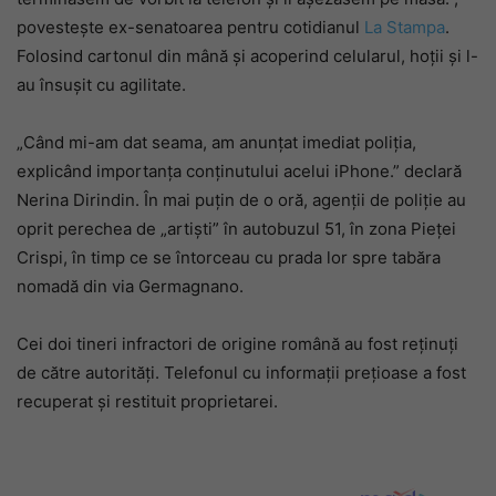
povestește ex-senatoarea pentru cotidianul
La Stampa
.
Folosind cartonul din mână și acoperind celularul, hoții și l-
au însușit cu agilitate.
„Când mi-am dat seama, am anunțat imediat poliția,
explicând importanța conținutului acelui iPhone.” declară
Nerina Dirindin. În mai puțin de o oră, agenții de poliție au
oprit perechea de „artiști” în autobuzul 51, în zona Pieței
Crispi, în timp ce se întorceau cu prada lor spre tabăra
nomadă din via Germagnano.
Cei doi tineri infractori de origine română au fost reținuți
de către autorități. Telefonul cu informații prețioase a fost
recuperat și restituit proprietarei.