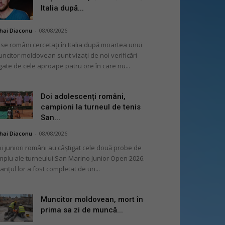
Italia după...
hai Diaconu
-
08/08/2026
se români cercetați în Italia după moartea unui
ncitor moldovean sunt vizați de noi verificări
gate de cele aproape patru ore în care nu...
Doi adolescenți români,
campioni la turneul de tenis
San...
hai Diaconu
-
08/08/2026
i juniori români au câștigat cele două probe de
mplu ale turneului San Marino Junior Open 2026.
lanțul lor a fost completat de un...
Muncitor moldovean, mort în
prima sa zi de muncă...