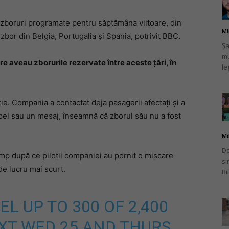
 zboruri programate pentru săptămâna viitoare, din
Mi
bor din Belgia, Portugalia şi Spania, potrivit BBC.
Șa
mu
românului
e aveau zborurile rezervate între aceste ţări, în
le
ie. Compania a contactat deja pasagerii afectaţi şi a
pel sau un mesaj, înseamnă că zborul său nu a fost
din
Mi
Do
imp după ce piloţii companiei au pornit o mişcare
si
de lucru mai scurt.
Bi
Italia
L UP TO 300 OF 2,400
EXT WED 25 AND THURS