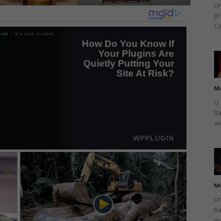
Un
pr
Ca
Mi
O 
It
av
Mi
Un
It
ma