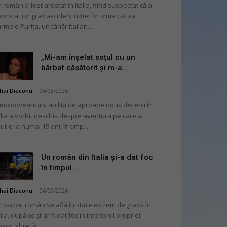
 român a fost arestat în Italia, fiind suspectat că a
ovocat un grav accident rutier în urma căruia
rmelo Purita, un tânăr italian...
„Mi-am înșelat soțul cu un
bărbat căsătorit și m-a...
hai Diaconu
-
06/08/2026
moldoveancă stabilită de aproape două decenii în
alia a vorbit deschis despre aventura pe care a
ut-o la numai 19 ani, în timp...
Un român din Italia și-a dat foc
în timpul...
hai Diaconu
-
06/08/2026
 bărbat român se află în stare extrem de gravă în
alia, după ce și-ar fi dat foc în interiorul propriei
șini, chiar în...