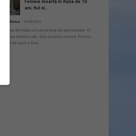
Femeie moartă în Italia de 10
ani, fiul ei...
niela Stoica
-
05/08/2026
 bărbat din Italia a încasat timp de aproximativ 10
i pensia mamei sale, deși aceasta murise. Pensia
 2.000 de euro a fost...