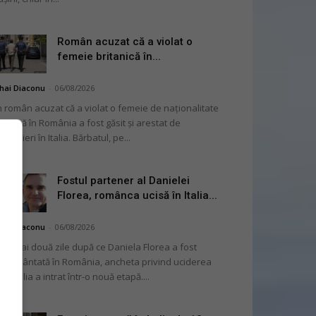
Român acuzat că a violat o
femeie britanică în...
hai Diaconu
-
06/08/2026
 român acuzat că a violat o femeie de naționalitate
itanică în România a fost găsit și arestat de
rabinieri în Italia. Bărbatul, pe...
Fostul partener al Danielei
Florea, românca ucisă în Italia...
hai Diaconu
-
06/08/2026
 numai două zile după ce Daniela Florea a fost
mormântată în România, ancheta privind uciderea
 în Italia a intrat într-o nouă etapă....