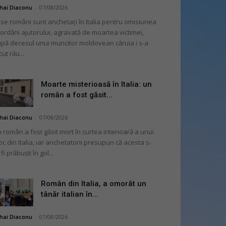
hai Diaconu
-
07/08/2026
se români sunt anchetați în Italia pentru omisiunea
ordării ajutorului, agravată de moartea victimei,
pă decesul unui muncitor moldovean căruia i s-a
cut rău...
Moarte misterioasă în Italia: un
român a fost găsit...
hai Diaconu
-
07/08/2026
 român a fost găsit mort în curtea interioară a unui
oc din Italia, iar anchetatorii presupun că acesta s-
 fi prăbușit în gol...
Român din Italia, a omorât un
tânăr italian în...
hai Diaconu
-
07/08/2026