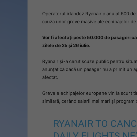
Operatorul irlandez Ryanair a anulat 600 de
cauza unor greve masive ale echipajelor de z
Vor fi afectaţi peste 50.000 de pasageri car
zilele de 25 şi 26 iulie.
Ryanair şi-a cerut scuze public pentru situaţ
anunţat că dacă un pasager nu a primit un a
afectat.
Grevele echipajelor europene vin la scurt t
similară, cerând salarii mai mari şi program 
RYANAIR TO CANCE
DAILY FLIGHTS N