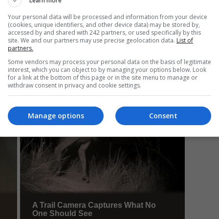
Learn more
Your personal data will be processed and information from your device
(cookies, unique identifiers, and other device data) may be stored by,
accessed by and shared with 242 partners, or used specifically by this
Da
site. We and our partners may use precise geolocation data.
List of
partners.
Un
an
Some vendors may process your personal data on the basis of legitimate
de
interest, which you can object to by managing your options below. Look
for a link at the bottom of this page or in the site menu to manage or
withdraw consent in privacy and cookie settings.
Manage options
Consent