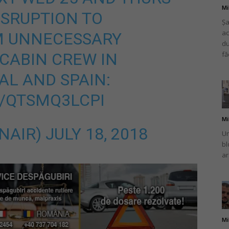
Mi
ISRUPTION TO
Șa
ac
M UNNECESSARY
du
 CABIN CREW IN
fă
AL AND SPAIN:
M/QTSMQ3LCPI
Mi
NAIR)
JULY 18, 2018
Un
bl
ar
Mi