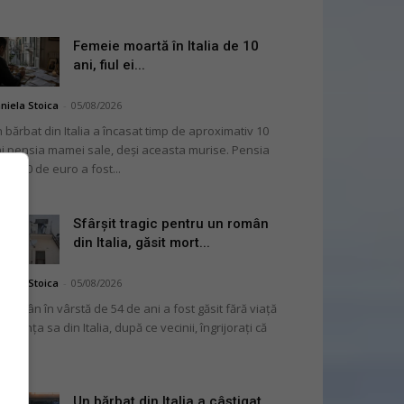
Femeie moartă în Italia de 10
ani, fiul ei...
niela Stoica
-
05/08/2026
 bărbat din Italia a încasat timp de aproximativ 10
i pensia mamei sale, deși aceasta murise. Pensia
 2.000 de euro a fost...
Sfârșit tragic pentru un român
din Italia, găsit mort...
niela Stoica
-
05/08/2026
 român în vârstă de 54 de ani a fost găsit fără viață
 locuința sa din Italia, după ce vecinii, îngrijorați că
...
Un bărbat din Italia a câștigat