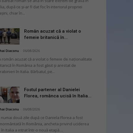
 bărbat român se află în stare extrem de gravă în
alia, după ce și-ar fi dat foc în interiorul propriei
șini, chiar în...
Român acuzat că a violat o
femeie britanică în...
hai Diaconu
-
06/08/2026
 român acuzat că a violat o femeie de naționalitate
itanică în România a fost găsit și arestat de
rabinieri în Italia. Bărbatul, pe...
Fostul partener al Danielei
Florea, românca ucisă în Italia...
hai Diaconu
-
06/08/2026
 numai două zile după ce Daniela Florea a fost
mormântată în România, ancheta privind uciderea
 în Italia a intrat într-o nouă etapă....