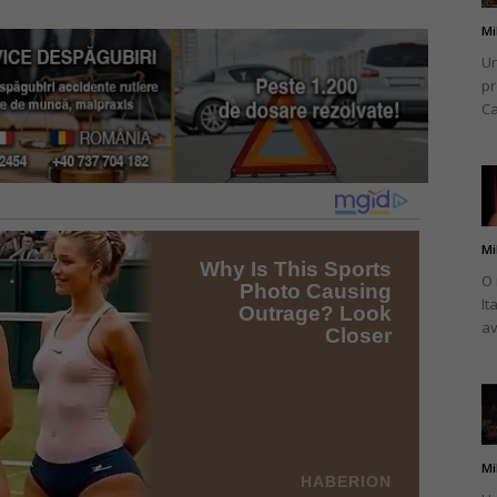
Mi
Un
pr
Ca
Mi
O 
It
av
Mi