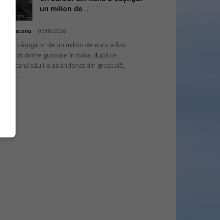
un milion de...
hai Diaconu
-
05/08/2026
 bilet câștigător de un milion de euro a fost
cuperat dintre gunoaie în Italia, după ce
oprietarul său l-a abandonat din greșeală,
nvins...