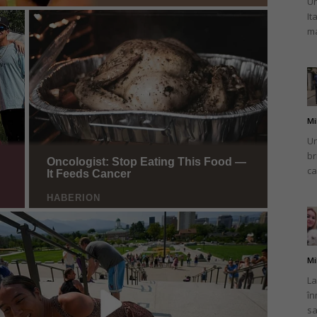
Un
It
ma
Mi
Un
br
ca
Mi
La
în
sa