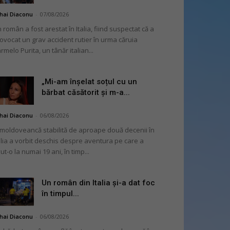
hai Diaconu
-
07/08/2026
 român a fost arestat în Italia, fiind suspectat că a
ovocat un grav accident rutier în urma căruia
rmelo Purita, un tânăr italian...
„Mi-am înșelat soțul cu un
bărbat căsătorit și m-a...
hai Diaconu
-
06/08/2026
moldoveancă stabilită de aproape două decenii în
alia a vorbit deschis despre aventura pe care a
ut-o la numai 19 ani, în timp...
Un român din Italia și-a dat foc
în timpul...
hai Diaconu
-
06/08/2026