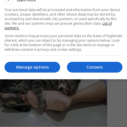
Learn more
Your personal data will be processed and information from your device
(cookies, unique identifiers, and other device data) may be stored by,
Mi
accessed by and shared with 242 partners, or used specifically by this
site. We and our partners may use precise geolocation data.
List of
Un
partners.
re
Some vendors may process your personal data on the basis of legitimate
pr
interest, which you can object to by managing your options below. Look
co
for a link at the bottom of this page or in the site menu to manage or
withdraw consent in privacy and cookie settings.
Manage options
Consent