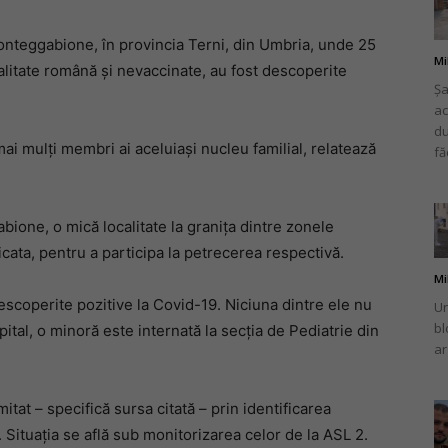
onteggabione, în provincia Terni, din Umbria, unde 25
Mi
alitate română și nevaccinate, au fost descoperite
Șa
ac
românului
du
ai mulți membri ai aceluiași nucleu familial, relatează
fă
bione, o mică localitate la granița dintre zonele
din
ilicata, pentru a participa la petrecerea respectivă.
Mi
descoperite pozitive la Covid-19. Niciuna dintre ele nu
Un
bl
pital, o minoră este internată la secția de Pediatrie din
ar
Italia
mitat – specifică sursa citată – prin identificarea
. Situația se află sub monitorizarea celor de la ASL 2.