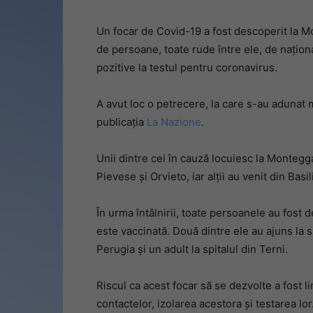
Un focar de Covid-19 a fost descoperit la M
de persoane, toate rude între ele, de națion
pozitive la testul pentru coronavirus.
A avut loc o petrecere, la care s-au adunat m
publicația
La Nazione
.
Unii dintre cei în cauză locuiesc la Montegga
Pievese și Orvieto, iar alții au venit din Bas
În urma întâlnirii, toate persoanele au fost 
este vaccinată. Două dintre ele au ajuns la s
Perugia și un adult la spitalul din Terni.
Riscul ca acest focar să se dezvolte a fost li
contactelor, izolarea acestora și testarea lor