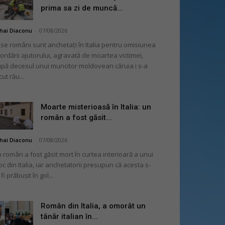
prima sa zi de muncă...
hai Diaconu
-
07/08/2026
se români sunt anchetați în Italia pentru omisiunea
ordării ajutorului, agravată de moartea victimei,
pă decesul unui muncitor moldovean căruia i s-a
cut rău...
Moarte misterioasă în Italia: un
român a fost găsit...
hai Diaconu
-
07/08/2026
 român a fost găsit mort în curtea interioară a unui
oc din Italia, iar anchetatorii presupun că acesta s-
 fi prăbușit în gol...
Român din Italia, a omorât un
tânăr italian în...