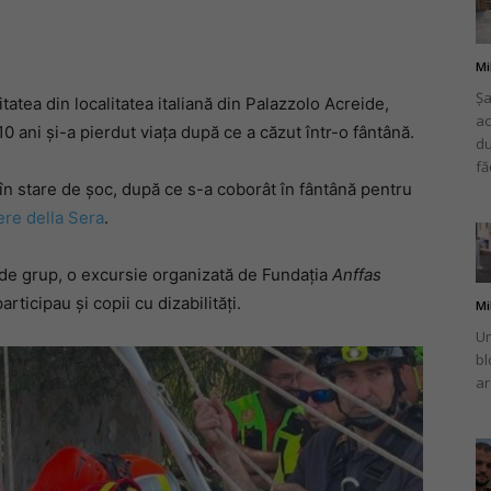
Mi
Șa
tea din localitatea italiană din Palazzolo Acreide,
ac
românului
 ani și-a pierdut viața după ce a căzut într-o fântână.
du
fă
în stare de șoc, după ce s-a coborât în ​​fântână pentru
ere della Sera
.
din
ți de grup, o excursie organizată de Fundația
Anffas
participau și copii cu dizabilități.
Mi
Un
bl
ar
Italia