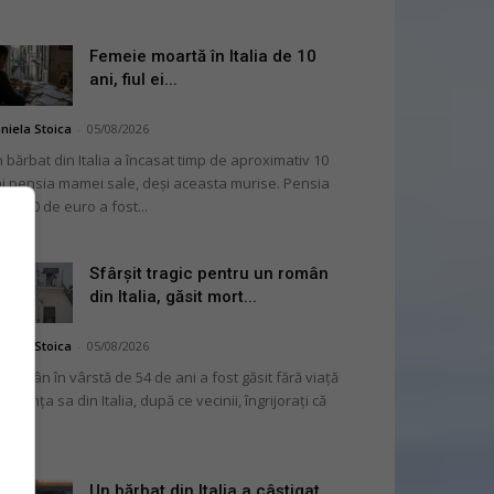
Femeie moartă în Italia de 10
ani, fiul ei...
niela Stoica
-
05/08/2026
 bărbat din Italia a încasat timp de aproximativ 10
i pensia mamei sale, deși aceasta murise. Pensia
 2.000 de euro a fost...
Sfârșit tragic pentru un român
din Italia, găsit mort...
niela Stoica
-
05/08/2026
 român în vârstă de 54 de ani a fost găsit fără viață
 locuința sa din Italia, după ce vecinii, îngrijorați că
...
Un bărbat din Italia a câștigat