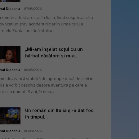
hai Diaconu
-
07/08/2026
 român a fost arestat în Italia, fiind suspectat că a
ovocat un grav accident rutier în urma căruia
rmelo Purita, un tânăr italian...
„Mi-am înșelat soțul cu un
bărbat căsătorit și m-a...
hai Diaconu
-
06/08/2026
moldoveancă stabilită de aproape două decenii în
alia a vorbit deschis despre aventura pe care a
ut-o la numai 19 ani, în timp...
Un român din Italia și-a dat foc
în timpul...
hai Diaconu
-
06/08/2026