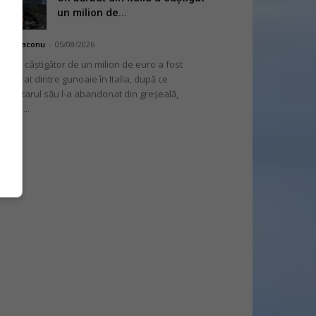
un milion de...
hai Diaconu
-
05/08/2026
 bilet câștigător de un milion de euro a fost
cuperat dintre gunoaie în Italia, după ce
oprietarul său l-a abandonat din greșeală,
nvins...