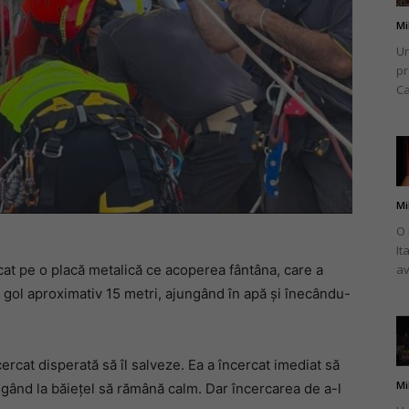
Mi
Un
pr
Ca
Mi
O 
It
urcat pe o placă metalică ce acoperea fântâna, care a
av
 gol aproximativ 15 metri, ajungând în apă și înecându-
rcat disperată să îl salveze. Ea a încercat imediat să
Mi
rigând la băiețel să rămână calm. Dar încercarea de a-l