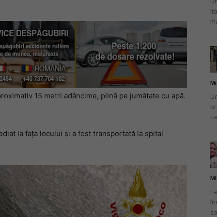
Un
It
ma
Mi
proximativ 15 metri adâncime, plină pe jumătate cu apă.
Un
br
ca
iat la fața locului și a fost transportată la spital
Mi
La
în
sa