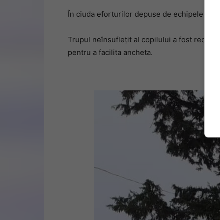
În ciuda eforturilor depuse de echipele de int
Trupul neînsuflețit al copilului a fost recupe
pentru a facilita ancheta.