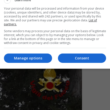
Learn more
ervenție, copilul însă nu a mai putut fi salvat.
Your personal data will be processed and information from your device
(cookies, unique identifiers, and other device data) may be stored by,
Mi
accessed by and shared with 242 partners, or used specifically by this
rat din fântână, iar zona a fost imediat securizată
site. We and our partners may use precise geolocation data.
List of
Un
partners.
re
Some vendors may process your personal data on the basis of legitimate
pr
interest, which you can object to by managing your options below. Look
co
for a link at the bottom of this page or in the site menu to manage or
withdraw consent in privacy and cookie settings.
Manage options
Consent