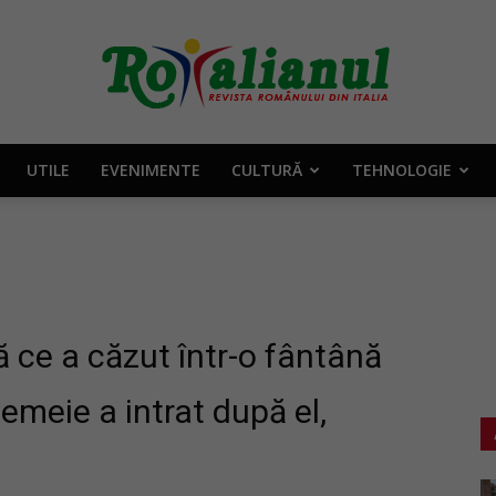
UTILE
EVENIMENTE
CULTURĂ
TEHNOLOGIE
Rotalianul
–
ă ce a căzut într-o fântână
emeie a intrat după el,
Revista