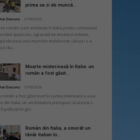
prima sa zi de muncă...
hai Diaconu
-
07/08/2026
se români sunt anchetați în Italia pentru omisiunea
ordării ajutorului, agravată de moartea victimei,
pă decesul unui muncitor moldovean căruia i s-a
cut rău...
Moarte misterioasă în Italia: un
român a fost găsit...
hai Diaconu
-
07/08/2026
 român a fost găsit mort în curtea interioară a unui
oc din Italia, iar anchetatorii presupun că acesta s-
 fi prăbușit în gol...
Român din Italia, a omorât un
tânăr italian în...