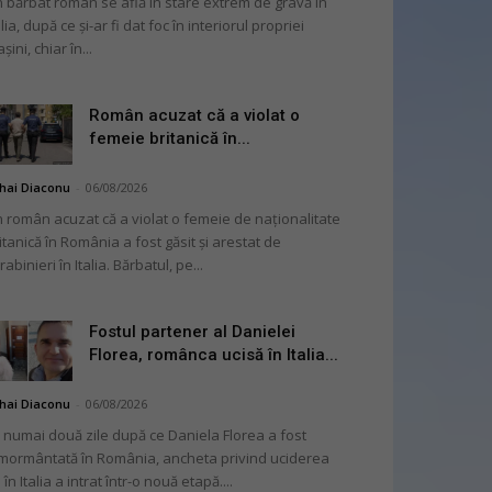
 bărbat român se află în stare extrem de gravă în
alia, după ce și-ar fi dat foc în interiorul propriei
șini, chiar în...
Român acuzat că a violat o
femeie britanică în...
hai Diaconu
-
06/08/2026
 român acuzat că a violat o femeie de naționalitate
itanică în România a fost găsit și arestat de
rabinieri în Italia. Bărbatul, pe...
Fostul partener al Danielei
Florea, românca ucisă în Italia...
hai Diaconu
-
06/08/2026
 numai două zile după ce Daniela Florea a fost
mormântată în România, ancheta privind uciderea
 în Italia a intrat într-o nouă etapă....