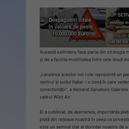
Această extindere face parte din strategia m
și de a facilita mobilitatea între cele două mal
„Lansarea acestor noi rute reprezintă un pa
centrul și sudul Italiei – o zonă în care ved
conectivității”, a declarat Salvatore Gabrie
cadrul Wizz Air.
El a subliniat, de asemenea, importanța pieț
piață din rețeaua noastră în ceea ce priveșt
este un semnal clar al dorinței noastre de a