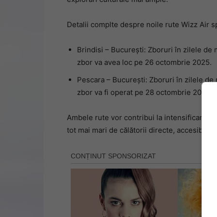
Detalii complte despre noile rute Wizz Air 
Brindisi – București: Zboruri în zilele de 
zbor va avea loc pe 26 octombrie 2025.
Pescara – București: Zboruri în zilele de m
zbor va fi operat pe 28 octombrie 2025.
Ambele rute vor contribui la intensificarea l
tot mai mari de călătorii directe, accesibile 