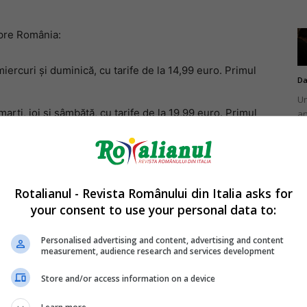
spre România:
miercuri și duminică, cu tarife de la 14,99 euro. Primul
Da
Un
arți, joi și sâmbătă, cu tarife de la 19,99 euro. Primul
an
de
egăturilor dintre Italia și România, răspunzând cererii
și sustenabile între cele două țări.
Rotalianul - Revista Românului din Italia asks for
your consent to use your personal data to:
Da
Un
Personalised advertising and content, advertising and content
în
measurement, audience research and services development
nu
Store and/or access information on a device