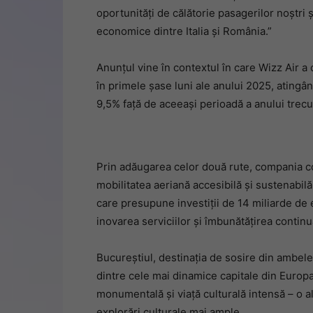
oportunități de călătorie pasagerilor noștri ș
economice dintre Italia și România.”
Anunțul vine în contextul în care Wizz Air a 
în primele șase luni ale anului 2025, atingâ
9,5% față de aceeași perioadă a anului trecu
Prin adăugarea celor două rute, compania co
mobilitatea aeriană accesibilă și sustenabilă,
care presupune investiții de 14 miliarde de e
inovarea serviciilor și îmbunătățirea continu
Bucureștiul, destinația de sosire din ambele
dintre cele mai dinamice capitale din Europa
monumentală și viață culturală intensă – o al
explorări culturale mai ample.