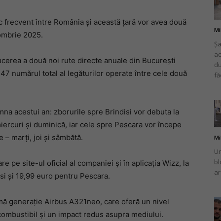
sc frecvent între România și această țară vor avea două
Mi
tombrie 2025.
Șa
ac
românului
cerea a două noi rute directe anuale din București
du
a 47 numărul total al legăturilor operate între cele două
fă
na acestui an: zborurile spre Brindisi vor debuta la
din
iercuri și duminică, iar cele spre Pescara vor începe
 – marți, joi și sâmbătă.
Mi
Un
bl
e pe site-ul oficial al companiei și în aplicația Wizz, la
ar
isi și 19,99 euro pentru Pescara.
Italia
imă generație Airbus A321neo, care oferă un nivel
combustibil și un impact redus asupra mediului.