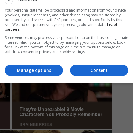
Learn more
Your personal data will be processed and information from your device
(cookies, unique identifiers, and other device data) may be stored by,
Mi
accessed by and shared with 242 partners, or used specifically by this
site. We and our partners may use precise geolocation data.
List of
Un
partners.
re
Some vendors may process your personal data on the basis of legitimate
pr
interest, which you can object to by managing your options below. Look
co
for a link at the bottom of this page or in the site menu to manage or
withdraw consent in privacy and cookie settings.
Manage options
Consent