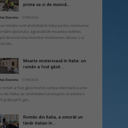
prima sa zi de muncă...
hai Diaconu
-
07/08/2026
se români sunt anchetați în Italia pentru omisiunea
ordării ajutorului, agravată de moartea victimei,
pă decesul unui muncitor moldovean căruia i s-a
cut rău...
Moarte misterioasă în Italia: un
român a fost găsit...
hai Diaconu
-
07/08/2026
 român a fost găsit mort în curtea interioară a unui
oc din Italia, iar anchetatorii presupun că acesta s-
 fi prăbușit în gol...
Român din Italia, a omorât un
tânăr italian în...