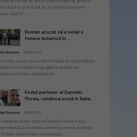
 bărbat român se află în stare extrem de gravă în
alia, după ce și-ar fi dat foc în interiorul propriei
șini, chiar în...
Român acuzat că a violat o
femeie britanică în...
hai Diaconu
-
06/08/2026
 român acuzat că a violat o femeie de naționalitate
itanică în România a fost găsit și arestat de
rabinieri în Italia. Bărbatul, pe...
Fostul partener al Danielei
Florea, românca ucisă în Italia...
hai Diaconu
-
06/08/2026
 numai două zile după ce Daniela Florea a fost
mormântată în România, ancheta privind uciderea
 în Italia a intrat într-o nouă etapă....