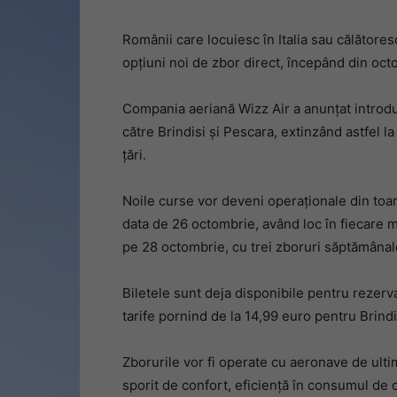
Românii care locuiesc în Italia sau călătore
opțiuni noi de zbor direct, începând din oc
Compania aeriană Wizz Air a anunțat introdu
către Brindisi și Pescara, extinzând astfel l
țări.
Noile curse vor deveni operaționale din toam
data de 26 octombrie, având loc în fiecare m
pe 28 octombrie, cu trei zboruri săptămânale
Biletele sunt deja disponibile pentru rezervar
tarife pornind de la 14,99 euro pentru Brind
Zborurile vor fi operate cu aeronave de ult
sporit de confort, eficiență în consumul de 