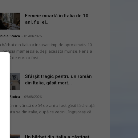
Femeie moartă în Italia de 10
ani, fiul ei...
niela Stoica
-
05/08/2026
 bărbat din Italia a încasat timp de aproximativ 10
i pensia mamei sale, deși aceasta murise. Pensia
 2.000 de euro a fost...
Sfârșit tragic pentru un român
din Italia, găsit mort...
niela Stoica
-
05/08/2026
 român în vârstă de 54 de ani a fost găsit fără viață
 locuința sa din Italia, după ce vecinii, îngrijorați că
...
Un bărbat din Italia a câștigat