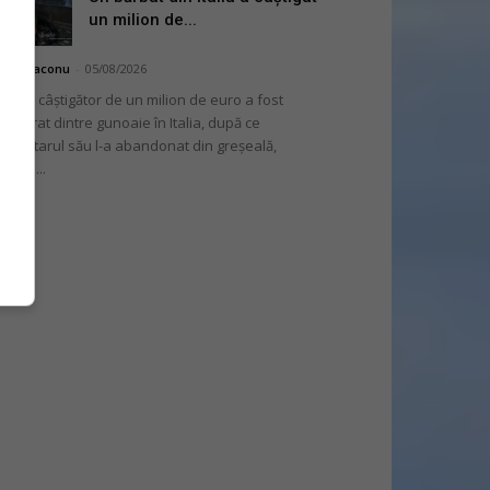
un milion de...
hai Diaconu
-
05/08/2026
 bilet câștigător de un milion de euro a fost
cuperat dintre gunoaie în Italia, după ce
oprietarul său l-a abandonat din greșeală,
nvins...