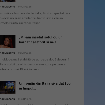
hai Diaconu
-
07/08/2026
 român a fost arestat în Italia, fiind suspectat că a
ovocat un grav accident rutier în urma căruia
rmelo Purita, un tânăr italian...
„Mi-am înșelat soțul cu un
bărbat căsătorit și m-a...
hai Diaconu
-
06/08/2026
moldoveancă stabilită de aproape două decenii în
alia a vorbit deschis despre aventura pe care a
ut-o la numai 19 ani, în timp...
Un român din Italia și-a dat foc
în timpul...
hai Diaconu
-
06/08/2026