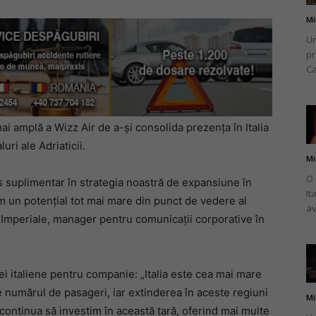
Mi
Un
pr
Ca
ai amplă a Wizz Air de a-și consolida prezența în Italia
uri ale Adriaticii.
Mi
O 
s suplimentar în strategia noastră de expansiune în
It
em un potențial tot mai mare din punct de vedere al
av
le Imperiale, manager pentru comunicații corporative în
ei italiene pentru companie: „Italia este cea mai mare
e numărul de pasageri, iar extinderea în aceste regiuni
Mi
 continua să investim în această țară, oferind mai multe