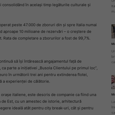
Un
i consolidând în același timp legăturile culturale și
It
ma
operat peste 47.000 de zboruri din și spre Italia numai
nd aproape 10 milioane de rezervări – o creștere de
t. Rata de completare a zborurilor a fost de 99,7%.
Mi
Un
br
ntinuă să își întărească angajamentul față de
ca
 ca parte a inițiativei „Busola Clientului pe primul loc”,
uro în următorii trei ani pentru extinderea flotei,
ă a experienței de călătorie.
 orașe italiene, este descris de companie ca fiind una
Mi
 de Est, cu un amestec de istorie, arhitectură
La
în
egere ideală atât pentru city break-uri, cât și pentru
sa