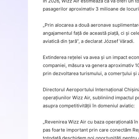
În 2026, Wizz Air estimează că va oferi un to
pasagerilor aproximativ 3 milioane de locuri
„Prin alocarea a două aeronave suplimentar
angajamentul față de această piață, ci și ce
aviatică din țară”, a declarat József Váradi.
Extinderea rețelei va avea și un impact econ
companiei, măsura va genera aproximativ 100
prin dezvoltarea turismului, a comerțului și a
Directorul Aeroportului Internațional Chișin
operațiunilor Wizz Air, subliniind impactul poz
asupra competitivității în domeniul aviatic:
„Revenirea Wizz Air cu baza operațională în 
pas foarte important prin care conectăm Rep
totodată deschidem noi oportunități pentru ce