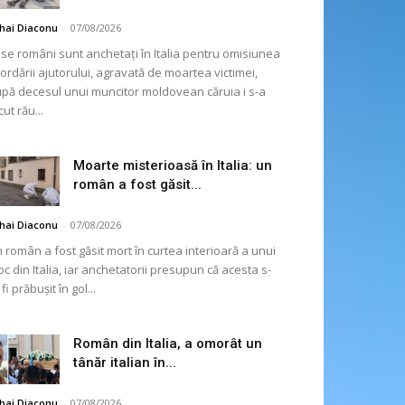
hai Diaconu
-
07/08/2026
se români sunt anchetați în Italia pentru omisiunea
ordării ajutorului, agravată de moartea victimei,
pă decesul unui muncitor moldovean căruia i s-a
cut rău...
Moarte misterioasă în Italia: un
român a fost găsit...
hai Diaconu
-
07/08/2026
 român a fost găsit mort în curtea interioară a unui
oc din Italia, iar anchetatorii presupun că acesta s-
 fi prăbușit în gol...
Român din Italia, a omorât un
tânăr italian în...
hai Diaconu
-
07/08/2026