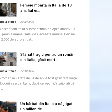
Femeie moartă în Italia de 10
ani, fiul ei...
niela Stoica
-
05/08/2026
 bărbat din Italia a încasat timp de aproximativ 10
i pensia mamei sale, deși aceasta murise. Pensia
 2.000 de euro a fost...
Sfârșit tragic pentru un român
din Italia, găsit mort...
niela Stoica
-
05/08/2026
 român în vârstă de 54 de ani a fost găsit fără viață
 locuința sa din Italia, după ce vecinii, îngrijorați că
...
Un bărbat din Italia a câștigat
un milion de...