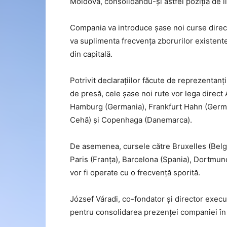
Moldova, consolidându-și astfel poziția de lid
Compania va introduce șase noi curse direct
va suplimenta frecvența zborurilor existent
din capitală.
Potrivit declarațiilor făcute de reprezentanț
de presă, cele șase noi rute vor lega direc
Hamburg (Germania), Frankfurt Hahn (Germani
Cehă) și Copenhaga (Danemarca).
De asemenea, cursele către Bruxelles (Belgia
Paris (Franța), Barcelona (Spania), Dortmu
vor fi operate cu o frecvență sporită.
József Váradi, co-fondator și director execut
pentru consolidarea prezenței companiei în