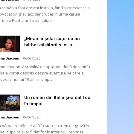
 român a fost arestat în Italia, fiind suspectat că a
ovocat un grav accident rutier în urma căruia
rmelo Purita, un tânăr italian...
„Mi-am înșelat soțul cu un
bărbat căsătorit și m-a...
hai Diaconu
-
06/08/2026
moldoveancă stabilită de aproape două decenii în
alia a vorbit deschis despre aventura pe care a
ut-o la numai 19 ani, în timp...
Un român din Italia și-a dat foc
în timpul...
hai Diaconu
-
06/08/2026
 bărbat român se află în stare extrem de gravă în
alia, după ce și-ar fi dat foc în interiorul propriei