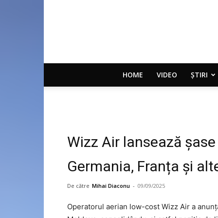
HOME
VIDEO
ȘTIRI
Wizz Air lansează șase r
Germania, Franța și alt
De către
Mihai Diaconu
-
09/09/2025
Operatorul aerian low-cost Wizz Air a anunțat