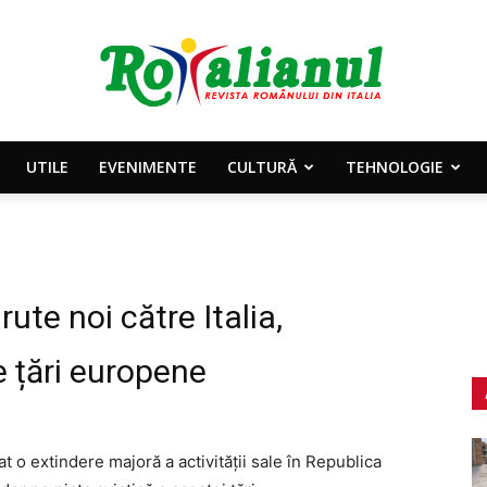
UTILE
EVENIMENTE
CULTURĂ
TEHNOLOGIE
Rotalianul
ute noi către Italia,
–
e țări europene
 o extindere majoră a activității sale în Republica
Revista