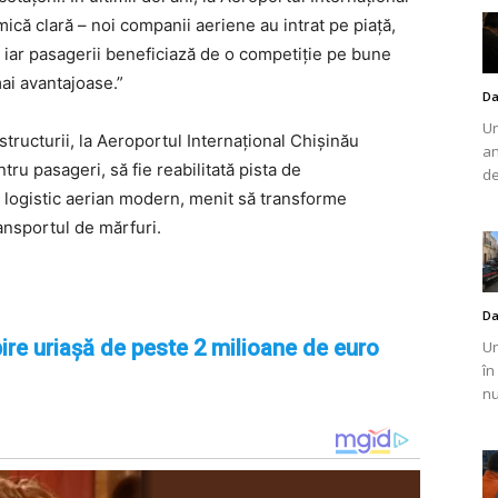
că clară – noi companii aeriene au intrat pe piață,
e, iar pasagerii beneficiază de o competiție pe bune
mai avantajoase.”
Da
Un
structurii, la Aeroportul Internațional Chișinău
an
ru pasageri, să fie reabilitată pista de
de
b logistic aerian modern, menit să transforme
ansportul de mărfuri.
Da
ire uriașă de peste 2 milioane de euro
Un
în
nu