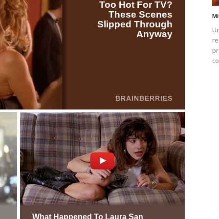
Mi
Un
re
pr
co