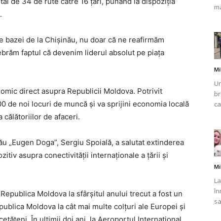
tal de 34 de rute către 16 țări, punând la dispoziția
ma
.
e bazei de la Chișinău, nu doar că ne reafirmăm
lebrăm faptul că devenim liderul absolut pe piața
Mi
Un
omic direct asupra Republicii Moldova. Potrivit
br
 de noi locuri de muncă și va sprijini economia locală
ca
 călătoriilor de afaceri.
ău „Eugen Doga”, Sergiu Spoială, a salutat extinderea
itiv asupra conectivității internaționale a țării și
Mi
La
în
Republica Moldova la sfârșitul anului trecut a fost un
sa
ublica Moldova la cât mai multe colțuri ale Europei și
tățeni. În ultimii doi ani, la Aeroportul Internațional