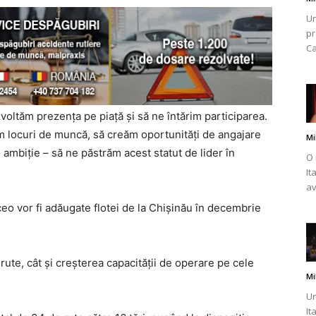
Un
pr
Ca
oltăm prezența pe piață și să ne întărim participarea.
m locuri de muncă, să creăm oportunități de angajare
Mi
 ambiție – să ne păstrăm acest statut de lider în
O 
It
av
o vor fi adăugate flotei de la Chișinău în decembrie
rute, cât și creșterea capacității de operare pe cele
Mi
Un
It