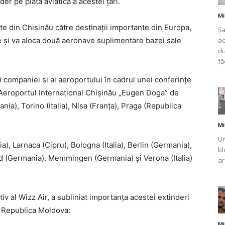
er pe piața aviatică a acestei țări.
Mi
e din Chișinău către destinații importante din Europa,
Șa
e și va aloca două aeronave suplimentare bazei sale
ac
du
românului
fă
ii companiei și ai aeroportului în cadrul unei conferințe
t Aeroportul Internațional Chișinău „Eugen Doga” de
a), Torino (Italia), Nisa (Franța), Praga (Republica
din
Mi
Un
), Larnaca (Cipru), Bologna (Italia), Berlin (Germania),
bl
nd (Germania), Memmingen (Germania) și Verona (Italia)
ar
Italia
iv al Wizz Air, a subliniat importanța acestei extinderi
 Republica Moldova:
Mi