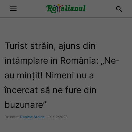
Turist străin, ajuns din
întâmplare în România: „Ne-
au mințit! Nimeni nu a
încercat să ne fure din
buzunare”
De către
Daniela Stoica
-
01/12/2023