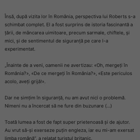
Însă, după vizita lor în România, perspectiva lui Roberts s-a
schimbat complet. El a fost surprins de istoria fascinantă a
țării, de mâncarea uimitoare, precum sarmale, chiftele, și
mici, și de sentimentul de siguranță pe care l-a
experimentat.
„Înainte de a veni, oamenii ne avertizau: «Oh, mergeți în
România?», «De ce mergeți în România?», «Este periculos
acolo, aveți grijă!».
Dar ne simțim în siguranță, nu am avut nici o problemă.
Nimeni nu a încercat să ne fure din buzunare (…)
Toată lumea a fost de fapt super prietenoasă și de ajutor.
Au vrut să-și exerseze puțin engleza, iar eu mi-am exersat
limba română”, a relatat turistul britanic.