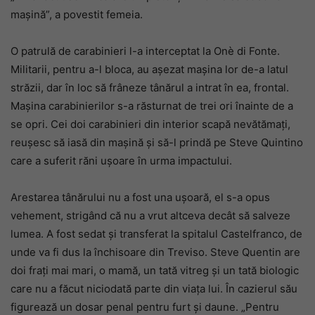
mașină”, a povestit femeia.
O patrulă de carabinieri l-a interceptat la Onè di Fonte.
Militarii, pentru a-l bloca, au așezat mașina lor de-a latul
străzii, dar în loc să frâneze tânărul a intrat în ea, frontal.
Mașina carabinierilor s-a răsturnat de trei ori înainte de a
se opri. Cei doi carabinieri din interior scapă nevătămați,
reușesc să iasă din mașină și să-l prindă pe Steve Quintino
care a suferit răni ușoare în urma impactului.
Arestarea tânărului nu a fost una ușoară, el s-a opus
vehement, strigând că nu a vrut altceva decât să salveze
lumea. A fost sedat și transferat la spitalul Castelfranco, de
unde va fi dus la închisoare din Treviso. Steve Quentin are
doi frați mai mari, o mamă, un tată vitreg și un tată biologic
care nu a făcut niciodată parte din viața lui. În cazierul său
figurează un dosar penal pentru furt și daune. „Pentru