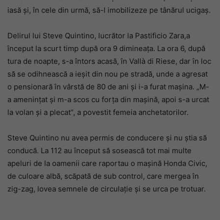
iasă și, în cele din urmă, să-l imobilizeze pe tânărul ucigaș.
Delirul lui Steve Quintino, lucrător la Pastificio Zara,a
început la scurt timp după ora 9 dimineața. La ora 6, după
tura de noapte, s-a întors acasă, în Vallà di Riese, dar în loc
să se odihnească a ieșit din nou pe stradă, unde a agresat
o pensionară în vârstă de 80 de ani și i-a furat mașina. „M-
a amenințat și m-a scos cu forța din mașină, apoi s-a urcat
la volan și a plecat”, a povestit femeia anchetatorilor.
Steve Quintino nu avea permis de conducere și nu știa să
conducă. La 112 au început să sosească tot mai multe
apeluri de la oamenii care raportau o mașină Honda Civic,
de culoare albă, scăpată de sub control, care mergea în
zig-zag, lovea semnele de circulație și se urca pe trotuar.