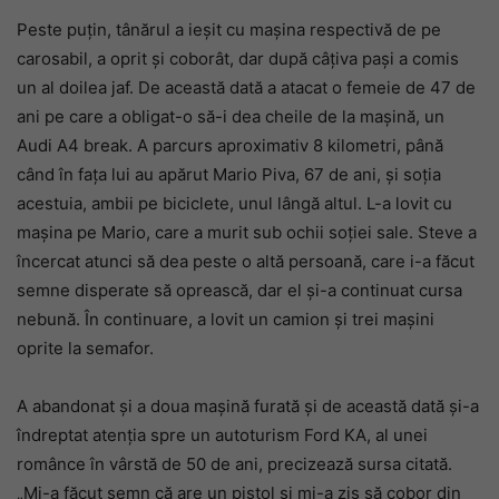
Peste puțin, tânărul a ieșit cu mașina respectivă de pe
carosabil, a oprit și coborât, dar după câțiva pași a comis
un al doilea jaf. De această dată a atacat o femeie de 47 de
ani pe care a obligat-o să-i dea cheile de la mașină, un
Audi A4 break. A parcurs aproximativ 8 kilometri, până
când în fața lui au apărut Mario Piva, 67 de ani, și soția
acestuia, ambii pe biciclete, unul lângă altul. L-a lovit cu
mașina pe Mario, care a murit sub ochii soției sale. Steve a
încercat atunci să dea peste o altă persoană, care i-a făcut
semne disperate să oprească, dar el și-a continuat cursa
nebună. În continuare, a lovit un camion și trei mașini
oprite la semafor.
A abandonat și a doua mașină furată și de această dată și-a
îndreptat atenția spre un autoturism Ford KA, al unei
românce în vârstă de 50 de ani, precizează sursa citată.
„Mi-a făcut semn că are un pistol și mi-a zis să cobor din