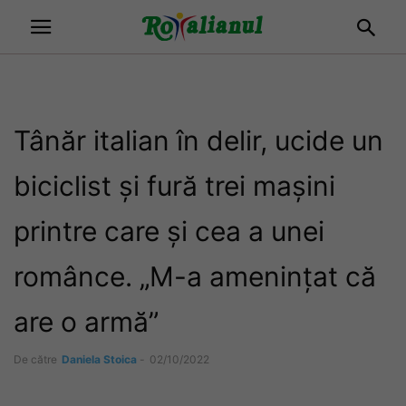
Tânăr italian în delir, ucide un
biciclist și fură trei mașini
printre care și cea a unei
românce. „M-a amenințat că
are o armă”
De către
Daniela Stoica
-
02/10/2022