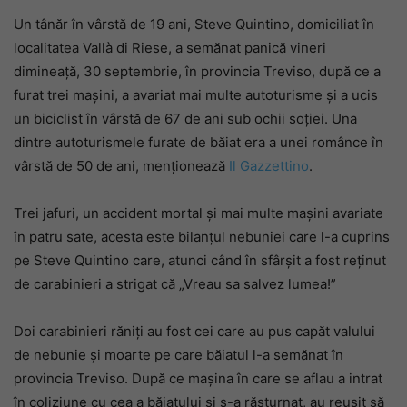
Un tânăr în vârstă de 19 ani, Steve Quintino, domiciliat în
localitatea Vallà di Riese, a semănat panică vineri
dimineață, 30 septembrie, în provincia Treviso, după ce a
furat trei mașini, a avariat mai multe autoturisme și a ucis
un biciclist în vârstă de 67 de ani sub ochii soției. Una
dintre autoturismele furate de băiat era a unei românce în
vârstă de 50 de ani, menționează
Il Gazzettino
.
Trei jafuri, un accident mortal și mai multe mașini avariate
în patru sate, acesta este bilanțul nebuniei care l-a cuprins
pe Steve Quintino care, atunci când în sfârșit a fost reținut
de carabinieri a strigat că „Vreau sa salvez lumea!”
Doi carabinieri răniți au fost cei care au pus capăt valului
de nebunie și moarte pe care băiatul l-a semănat în
provincia Treviso. După ce mașina în care se aflau a intrat
în coliziune cu cea a băiatului și s-a răsturnat, au reușit să