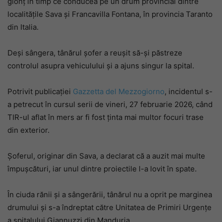
glonț în timp ce conducea pe un drum provincial dintre
localitățile Sava și Francavilla Fontana, în provincia Taranto
din Italia.
Deși sângera, tânărul șofer a reușit să-și păstreze
controlul asupra vehiculului și a ajuns singur la spital.
Potrivit publicației
Gazzetta del Mezzogiorno
, incidentul s-
a petrecut în cursul serii de vineri, 27 februarie 2026, când
TIR-ul aflat în mers ar fi fost ținta mai multor focuri trase
din exterior.
Șoferul, originar din Sava, a declarat că a auzit mai multe
împușcături, iar unul dintre proiectile l-a lovit în spate.
În ciuda rănii și a sângerării, tânărul nu a oprit pe marginea
drumului și s-a îndreptat către Unitatea de Primiri Urgențe
a spitalului Giannuzzi din Manduria.