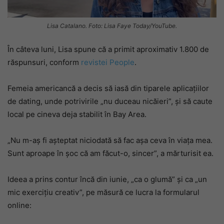
Lisa Catalano. Foto: Lisa Faye Today/YouTube.
În câteva luni, Lisa spune că a primit aproximativ 1.800 de
răspunsuri, conform
revistei People
.
Femeia americancă a decis să iasă din tiparele aplicațiilor
de dating, unde potrivirile „nu duceau nicăieri”, și să caute
local pe cineva deja stabilit în Bay Area.
„Nu m-aș fi așteptat niciodată să fac așa ceva în viața mea.
Sunt aproape în șoc că am făcut-o, sincer”, a mărturisit ea.
Ideea a prins contur încă din iunie, „ca o glumă” și ca „un
mic exercițiu creativ”, pe măsură ce lucra la formularul
online: