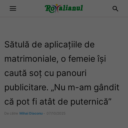
Sătulă de aplicațiile de
matrimoniale, o femeie își
caută soț cu panouri
publicitare. „Nu m-am gândit
că pot fi atât de puternică”
De către
Mihai Diaconu
-
07/10/2025