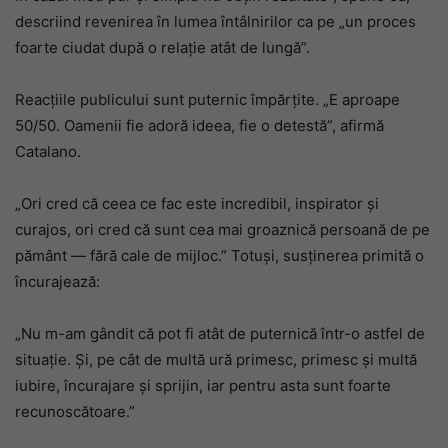
descriind revenirea în lumea întâlnirilor ca pe „un proces
foarte ciudat după o relație atât de lungă”.
Reacțiile publicului sunt puternic împărțite. „E aproape
50/50. Oamenii fie adoră ideea, fie o detestă”, afirmă
Catalano.
„Ori cred că ceea ce fac este incredibil, inspirator și
curajos, ori cred că sunt cea mai groaznică persoană de pe
pământ — fără cale de mijloc.” Totuși, susținerea primită o
încurajează:
„Nu m-am gândit că pot fi atât de puternică într-o astfel de
situație. Și, pe cât de multă ură primesc, primesc și multă
iubire, încurajare și sprijin, iar pentru asta sunt foarte
recunoscătoare.”