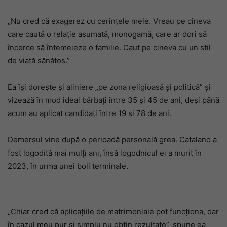
„Nu cred că exagerez cu cerințele mele. Vreau pe cineva
care caută o relație asumată, monogamă, care ar dori să
încerce să întemeieze o familie. Caut pe cineva cu un stil
de viață sănătos.”
Ea își dorește și aliniere „pe zona religioasă și politică” și
vizează în mod ideal bărbați între 35 și 45 de ani, deși până
acum au aplicat candidați între 19 și 78 de ani.
Demersul vine după o perioadă personală grea. Catalano a
fost logodită mai mulți ani, însă logodnicul ei a murit în
2023, în urma unei boli terminale.
„Chiar cred că aplicațiile de matrimoniale pot funcționa, dar
în cazul meu pur și simplu nu obțin rezultate”, spune ea,