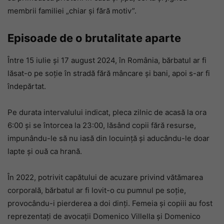
membrii familiei „chiar și fără motiv”.
Episoade de o brutalitate aparte
Între 15 iulie și 17 august 2024, în România, bărbatul ar fi
lăsat-o pe soție în stradă fără mâncare și bani, apoi s-ar fi
îndepărtat.
Pe durata intervalului indicat, pleca zilnic de acasă la ora
6:00 și se întorcea la 23:00, lăsând copii fără resurse,
impunându-le să nu iasă din locuință și aducându-le doar
lapte și ouă ca hrană.
În 2022, potrivit capătului de acuzare privind vătămarea
corporală, bărbatul ar fi lovit-o cu pumnul pe soție,
provocându-i pierderea a doi dinți. Femeia și copiii au fost
reprezentați de avocații Domenico Villella și Domenico