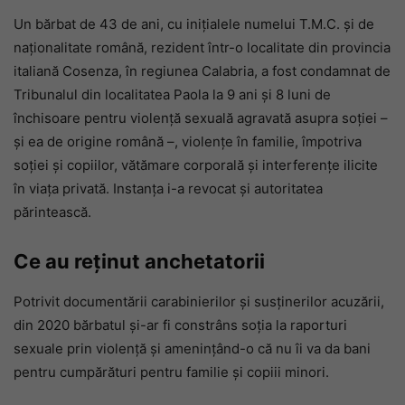
Un bărbat de 43 de ani, cu inițialele numelui T.M.C. și de
naționalitate română, rezident într-o localitate din provincia
italiană Cosenza, în regiunea Calabria, a fost condamnat de
Tribunalul din localitatea Paola la 9 ani și 8 luni de
închisoare pentru violență sexuală agravată asupra soției –
și ea de origine română –, violențe în familie, împotriva
soției și copiilor, vătămare corporală și interferențe ilicite
în viața privată. Instanța i-a revocat și autoritatea
părintească.
Ce au reținut anchetatorii
Potrivit documentării carabinierilor și susținerilor acuzării,
din 2020 bărbatul și-ar fi constrâns soția la raporturi
sexuale prin violență și amenințând-o că nu îi va da bani
pentru cumpărături pentru familie și copiii minori.