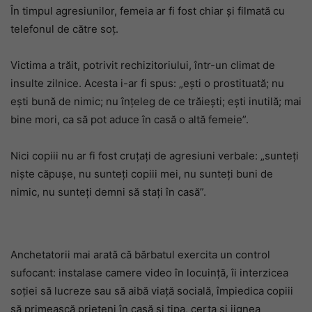
În timpul agresiunilor, femeia ar fi fost chiar și filmată cu
telefonul de către soț.
Victima a trăit, potrivit rechizitoriului, într-un climat de
insulte zilnice. Acesta i-ar fi spus: „ești o prostituată; nu
ești bună de nimic; nu înțeleg de ce trăiești; ești inutilă; mai
bine mori, ca să pot aduce în casă o altă femeie”.
Nici copiii nu ar fi fost cruțați de agresiuni verbale: „sunteți
niște căpușe, nu sunteți copiii mei, nu sunteți buni de
nimic, nu sunteți demni să stați în casă”.
Anchetatorii mai arată că bărbatul exercita un control
sufocant: instalase camere video în locuință, îi interzicea
soției să lucreze sau să aibă viață socială, împiedica copiii
să primească prieteni în casă și țipa, certa și jignea