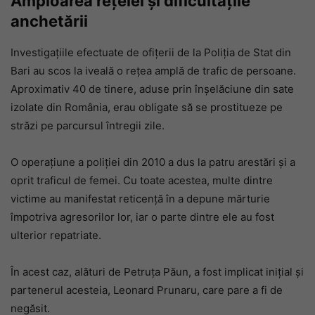
Amploarea rețelei și dificultățile
anchetării
Investigațiile efectuate de ofițerii de la Poliția de Stat din
Bari au scos la iveală o rețea amplă de trafic de persoane.
Aproximativ 40 de tinere, aduse prin înșelăciune din sate
izolate din România, erau obligate să se prostitueze pe
străzi pe parcursul întregii zile.
O operațiune a poliției din 2010 a dus la patru arestări și a
oprit traficul de femei. Cu toate acestea, multe dintre
victime au manifestat reticență în a depune mărturie
împotriva agresorilor lor, iar o parte dintre ele au fost
ulterior repatriate.
În acest caz, alături de Petruța Păun, a fost implicat inițial și
partenerul acesteia, Leonard Prunaru, care pare a fi de
negăsit.