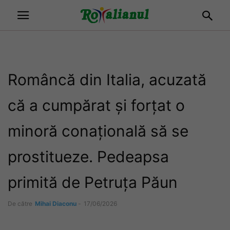
Româncă din Italia, acuzată
că a cumpărat și forțat o
minoră conațională să se
prostitueze. Pedeapsa
primită de Petruța Păun
De către
Mihai Diaconu
-
17/06/2026