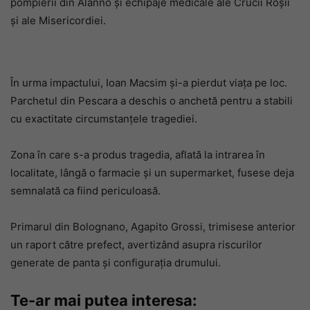
pompierii din Alanno și echipaje medicale ale Crucii Roșii
și ale Misericordiei.
În urma impactului, Ioan Macsim și-a pierdut viața pe loc.
Parchetul din Pescara a deschis o anchetă pentru a stabili
cu exactitate circumstanțele tragediei.
Zona în care s-a produs tragedia, aflată la intrarea în
localitate, lângă o farmacie și un supermarket, fusese deja
semnalată ca fiind periculoasă.
Primarul din Bolognano, Agapito Grossi, trimisese anterior
un raport către prefect, avertizând asupra riscurilor
generate de panta și configurația drumului.
Te-ar mai putea interesa: