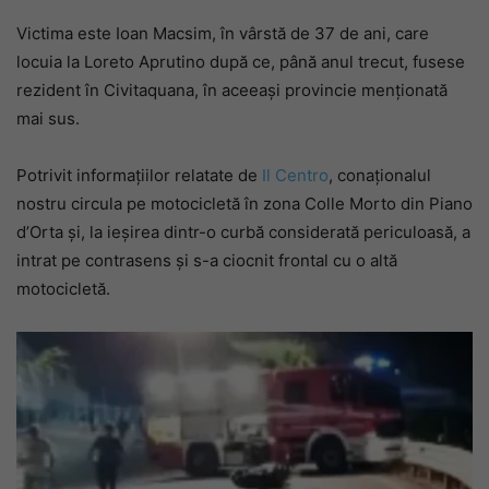
Victima este Ioan Macsim, în vârstă de 37 de ani, care
locuia la Loreto Aprutino după ce, până anul trecut, fusese
rezident în Civitaquana, în aceeași provincie menționată
mai sus.
Potrivit informațiilor relatate de
Il Centro
, conaționalul
nostru circula pe motocicletă în zona Colle Morto din Piano
d’Orta și, la ieșirea dintr-o curbă considerată periculoasă, a
intrat pe contrasens și s-a ciocnit frontal cu o altă
motocicletă.