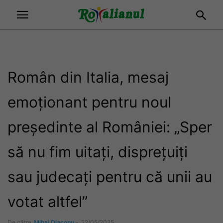
Român din Italia, mesaj
emoționant pentru noul
președinte al României: „Sper
să nu fim uitați, disprețuiți
sau judecați pentru că unii au
votat altfel”
De către
Mihai Diaconu
-
22/05/2025