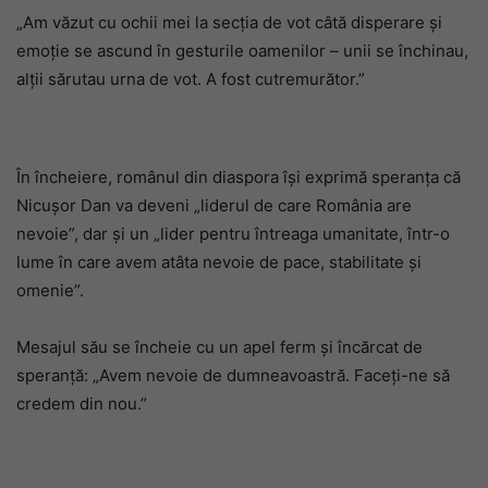
„Am văzut cu ochii mei la secția de vot câtă disperare și
emoție se ascund în gesturile oamenilor – unii se închinau,
alții sărutau urna de vot. A fost cutremurător.”
În încheiere, românul din diaspora își exprimă speranța că
Nicușor Dan va deveni „liderul de care România are
nevoie”, dar și un „lider pentru întreaga umanitate, într-o
lume în care avem atâta nevoie de pace, stabilitate și
omenie”.
Mesajul său se încheie cu un apel ferm și încărcat de
speranță: „Avem nevoie de dumneavoastră. Faceți-ne să
credem din nou.”