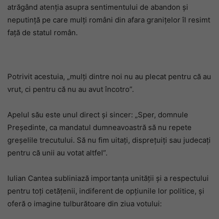
atrăgând atenția asupra sentimentului de abandon și
neputință pe care mulți români din afara granițelor îl resimt
față de statul român.
Potrivit acestuia, „mulți dintre noi nu au plecat pentru că au
vrut, ci pentru că nu au avut încotro”.
Apelul său este unul direct și sincer: „Sper, domnule
Președinte, ca mandatul dumneavoastră să nu repete
greșelile trecutului. Să nu fim uitați, disprețuiți sau judecați
pentru că unii au votat altfel”.
Iulian Cantea subliniază importanța unității și a respectului
pentru toți cetățenii, indiferent de opțiunile lor politice, și
oferă o imagine tulburătoare din ziua votului: