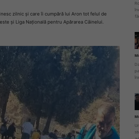
Ro
în
nesc zilnic și care îi cumpără lui Aron tot felul de
fă
t este și Liga Națională pentru Apărarea Câinelui.
Mi
Da
pa
în
Mi
Un
st
ag