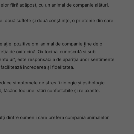
elor fără adăpost, cu un animal de companie alături.
te, două suflete și două conștiințe, o prietenie din care
relaţiei pozitive om-animal de companie ţine de o
reţia de oxitocină. Oxitocina, cunoscută şi sub
entului”, este responsabilă de apariţia unor sentimente
facilitează încrederea şi fidelitatea.
uce simptomele de stres fiziologic şi psihologic,
ă, făcând loc unei stări confortabile şi relaxante.
mulţi dintre oamenii care preferă compania animalelor