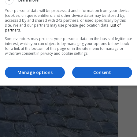
Learn more
Your personal data will be processed and information from your device
(cookies, unique identifiers, and other device data) may be stored by,
Mi
accessed by and shared with 242 partners, or used specifically by this
Un
site. We and our partners may use precise geolocation data.
List of
partners.
a 
ca
Some vendors may process your personal data on the basis of legitimate
interest, which you can object to by managing your options below. Look
for a link at the bottom of this page or in the site menu to manage or
withdraw consent in privacy and cookie settings.
Manage options
Consent