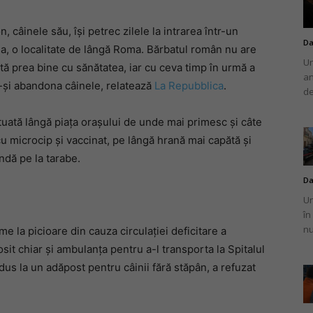
, câinele său, își petrec zilele la intrarea într-un
Da
a, o localitate de lângă Roma. Bărbatul român nu are
Un
stă prea bine cu sănătatea, iar cu ceva timp în urmă a
an
românului
u-și abandona câinele, relatează
La Repubblica
.
de
ituată lângă piața orașului de unde mai primesc și câte
u microcip și vaccinat, pe lângă hrană mai capătă și
ndă pe la tarabe.
din
Da
Un
în
nu
eme la picioare din cauza circulației deficitare a
osit chiar și ambulanța pentru a-l transporta la Spitalul
Italia
dus la un adăpost pentru câinii fără stăpân, a refuzat