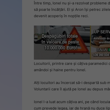
Între timp, Ionel nu și-a rezolvat probleme 
să poarte încălțări. El și Aron își petrec zile
devenit acoperiș în nopțile reci.
Locuitorii, printre care și câțiva paramedici
amândoi și haine pentru Ionel.
Alți locuitori au încercat să-i despartă sub 
Voluntarii care îl ajută pe Ionel au depus măr
Ionel l-a luat acum câțiva ani, pe când locuia
cum prevede legea, iar de hrană nu duce lip