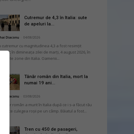
Cutremur de 4,3 în Italia: sute
de apeluri la...
hai Diaconu
-
04/08/2026
 cutremur cu magnitudinea 4,3 a fost resimțit
ternic în dimineața zilei de marți, 4 august 2026, în
i multe zone din Italia. Oamenii...
Tânăr român din Italia, mort la
numai 19 ani...
hai Diaconu
-
03/08/2026
 tânăr român a murit în Italia după ce i s-a făcut rău
 timp ce culegea roșii pe un câmp. Băiatul a fost...
Tren cu 450 de pasageri,