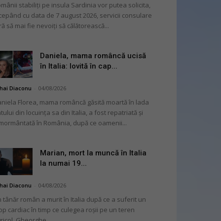
mânii stabiliți pe insula Sardinia vor putea solicita,
cepând cu data de 7 august 2026, servicii consulare
ră să mai fie nevoiți să călătorească...
Daniela, mama româncă ucisă
în Italia: lovită în cap...
hai Diaconu
-
04/08/2026
niela Florea, mama româncă găsită moartă în lada
tului din locuința sa din Italia, a fost repatriată și
mormântată în România, după ce oamenii...
Marian, mort la muncă în Italia
la numai 19...
hai Diaconu
-
04/08/2026
 tânăr român a murit în Italia după ce a suferit un
op cardiac în timp ce culegea roșii pe un teren
ricol. Gheorghe...