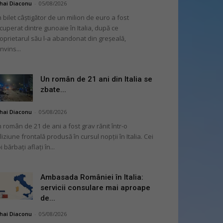
hai Diaconu
-
05/08/2026
 bilet câștigător de un milion de euro a fost
cuperat dintre gunoaie în Italia, după ce
oprietarul său l-a abandonat din greșeală,
nvins...
Un român de 21 ani din Italia se
zbate...
hai Diaconu
-
05/08/2026
 român de 21 de ani a fost grav rănit într-o
liziune frontală produsă în cursul nopții în Italia. Cei
i bărbați aflați în...
Ambasada României în Italia:
servicii consulare mai aproape
de...
hai Diaconu
-
05/08/2026