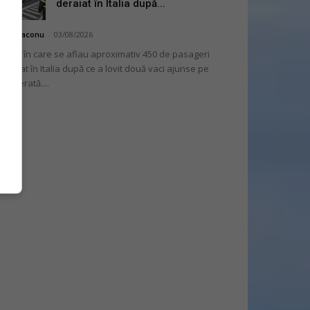
deraiat în Italia după...
hai Diaconu
-
03/08/2026
 tren în care se aflau aproximativ 450 de pasageri
deraiat în Italia după ce a lovit două vaci ajunse pe
lea ferată....