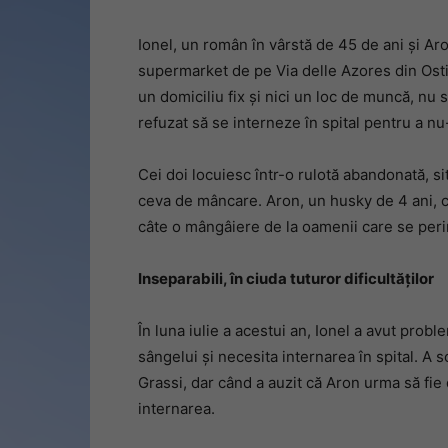
Ionel, un român în vârstă de 45 de ani și Aron
supermarket de pe Via delle Azores din Osti
un domiciliu fix și nici un loc de muncă, nu 
refuzat să se interneze în spital pentru a n
Cei doi locuiesc într-o rulotă abandonată, s
ceva de mâncare. Aron, un husky de 4 ani, c
câte o mângâiere de la oamenii care se peri
Inseparabili, în ciuda tuturor dificultăților
În luna iulie a acestui an, Ionel a avut probl
sângelui și necesita internarea în spital. A s
Grassi, dar când a auzit că Aron urma să fie 
internarea.