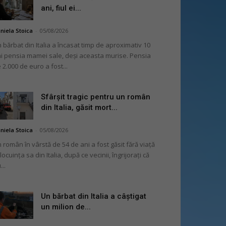
ani, fiul ei...
niela Stoica
-
05/08/2026
 bărbat din Italia a încasat timp de aproximativ 10
i pensia mamei sale, deși aceasta murise. Pensia
 2.000 de euro a fost...
Sfârșit tragic pentru un român
din Italia, găsit mort...
niela Stoica
-
05/08/2026
 român în vârstă de 54 de ani a fost găsit fără viață
 locuința sa din Italia, după ce vecinii, îngrijorați că
...
Un bărbat din Italia a câștigat
un milion de...