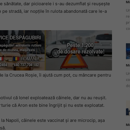
Mi
de sănătate, dar picioarele i s-au dezumflat și reușește
Un
le pe stradă, iar nopțile în rulota abandonată care le-a
re
pr
co
Mi
Un
 de la Crucea Roșie, îi ajută cum pot, cu mâncare pentru
co
do
motivul că Ionel exploatează câinele, dar nu au reușit.
turie că Aron este bine îngrijit și nu este exploatat.
 la Napoli, câinele este vaccinat și are microcip, așa
Mi
să.