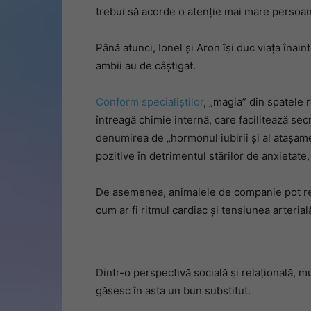
trebui să acorde o atenție mai mare persoan
Până atunci, Ionel și Aron își duc viața înain
ambii au de câștigat.
Conform specialiștilor
, „magia” din spatele 
întreagă chimie internă, care facilitează sec
denumirea de „hormonul iubirii şi al ataşam
pozitive în detrimentul stărilor de anxietate, 
De asemenea, animalele de companie pot red
cum ar fi ritmul cardiac şi tensiunea arterial
Dintr-o perspectivă socială şi relaţională, 
găsesc în asta un bun substitut.