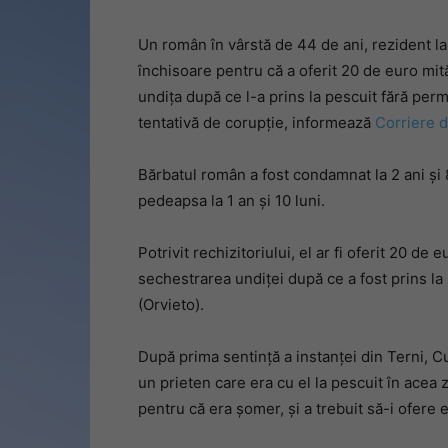
Un român în vârstă de 44 de ani, rezident la 
închisoare pentru că a oferit 20 de euro mit
undița după ce l-a prins la pescuit fără per
tentativă de corupție, informează
Corriere d
Bărbatul român a fost condamnat la 2 ani și 
pedeapsa la 1 an și 10 luni.
Potrivit rechizitoriului, el ar fi oferit 20 d
sechestrarea undiței după ce a fost prins la
(Orvieto).
După prima sentință a instanței din Terni, C
un prieten care era cu el la pescuit în acea 
pentru că era șomer, și a trebuit să-i ofere e