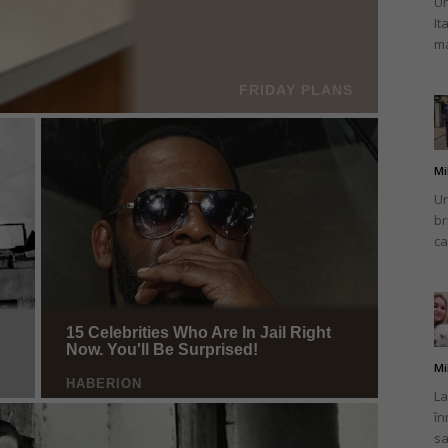
Un
It
ma
Mi
Un
br
ca
Mi
La
în
sa