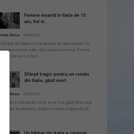
Femeie moartă în Italia de 10
ani, fiul ei...
niela Stoica
-
05/08/2026
 bărbat din Italia a încasat timp de aproximativ 10
i pensia mamei sale, deși aceasta murise. Pensia
 2.000 de euro a fost...
Sfârșit tragic pentru un român
din Italia, găsit mort...
niela Stoica
-
05/08/2026
 român în vârstă de 54 de ani a fost găsit fără viață
 locuința sa din Italia, după ce vecinii, îngrijorați că
...
Un bărbat din Italia a câștigat