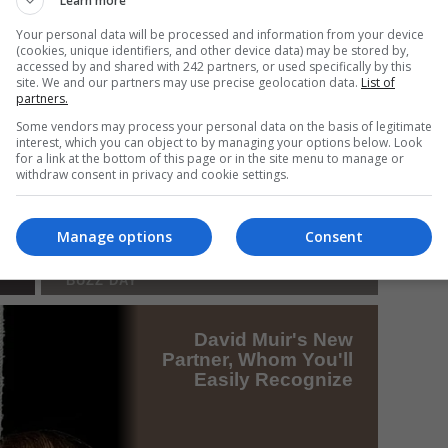
Learn more
Your personal data will be processed and information from your device
(cookies, unique identifiers, and other device data) may be stored by,
Mi
accessed by and shared with 242 partners, or used specifically by this
site. We and our partners may use precise geolocation data.
List of
Un
partners.
re
Some vendors may process your personal data on the basis of legitimate
pr
interest, which you can object to by managing your options below. Look
co
for a link at the bottom of this page or in the site menu to manage or
withdraw consent in privacy and cookie settings.
Manage options
Consent