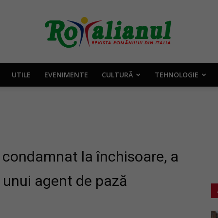
UTILE
EVENIMENTE
CULTURĂ
TEHNOLOGIE
Rotalianul
–
a condamnat la închisoare, a
ă unui agent de pază
Revista