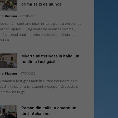
prima sa zi de muncă...
hai Diaconu
-
07/08/2026
se români sunt anchetați în Italia pentru omisiunea
ordării ajutorului, agravată de moartea victimei,
pă decesul unui muncitor moldovean căruia i s-a
cut rău...
Moarte misterioasă în Italia: un
român a fost găsit...
hai Diaconu
-
07/08/2026
 român a fost găsit mort în curtea interioară a unui
oc din Italia, iar anchetatorii presupun că acesta s-
 fi prăbușit în gol...
Român din Italia, a omorât un
tânăr italian în...