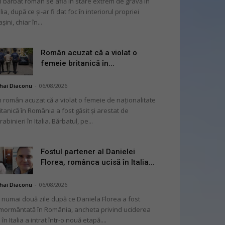
 bărbat român se află în stare extrem de gravă în
alia, după ce și-ar fi dat foc în interiorul propriei
șini, chiar în...
Român acuzat că a violat o
femeie britanică în...
hai Diaconu
-
06/08/2026
 român acuzat că a violat o femeie de naționalitate
itanică în România a fost găsit și arestat de
rabinieri în Italia. Bărbatul, pe...
Fostul partener al Danielei
Florea, românca ucisă în Italia...
hai Diaconu
-
06/08/2026
 numai două zile după ce Daniela Florea a fost
mormântată în România, ancheta privind uciderea
 în Italia a intrat într-o nouă etapă....