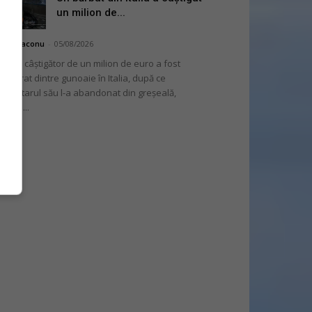
un milion de...
hai Diaconu
-
05/08/2026
 bilet câștigător de un milion de euro a fost
cuperat dintre gunoaie în Italia, după ce
oprietarul său l-a abandonat din greșeală,
nvins...