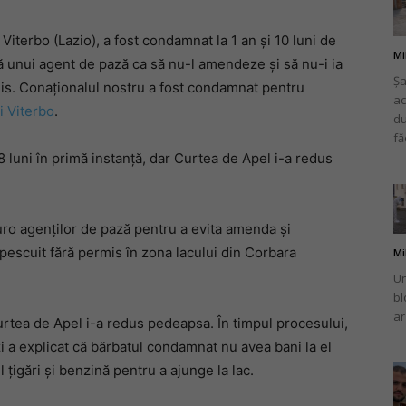
Viterbo (Lazio), a fost condamnat la 1 an și 10 luni de
Mi
ă unui agent de pază ca să nu-l amendeze și să nu-i ia
Șa
mis. Conaționalul nostru a fost condamnat pentru
ac
românului
i Viterbo
.
du
fă
8 luni în primă instanță, dar Curtea de Apel i-a redus
din
e euro agenților de pază pentru a evita amenda și
 pescuit fără permis în zona lacului din Corbara
Mi
Un
bl
ar
urtea de Apel i-a redus pedeapsa. În timpul procesului,
Italia
zi a explicat că bărbatul condamnat nu avea bani la el
l țigări și benzină pentru a ajunge la lac.