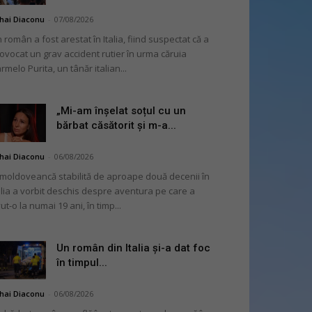
hai Diaconu
-
07/08/2026
 român a fost arestat în Italia, fiind suspectat că a
ovocat un grav accident rutier în urma căruia
rmelo Purita, un tânăr italian...
„Mi-am înșelat soțul cu un
bărbat căsătorit și m-a...
hai Diaconu
-
06/08/2026
moldoveancă stabilită de aproape două decenii în
alia a vorbit deschis despre aventura pe care a
ut-o la numai 19 ani, în timp...
Un român din Italia și-a dat foc
în timpul...
hai Diaconu
-
06/08/2026