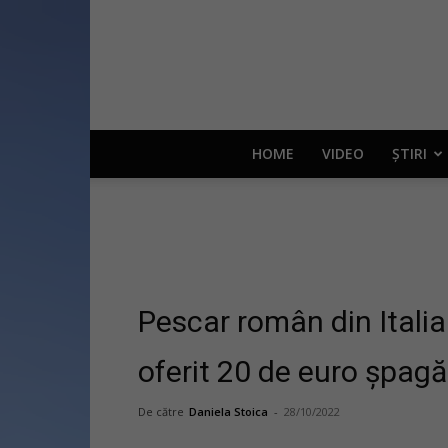
HOME
VIDEO
ȘTIRI
Pescar român din Itali
oferit 20 de euro șpag
De către
Daniela Stoica
-
28/10/2022