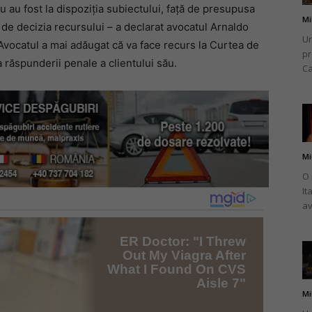
u au fost la dispoziția subiectului, față de presupusa
Mi
 de decizia recursului – a declarat avocatul Arnaldo
Un
Avocatul a mai adăugat că va face recurs la Curtea de
pr
 răspunderii penale a clientului său.
Ca
Mi
O 
It
av
Mi