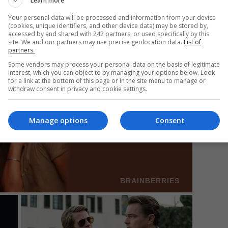
Learn more
ire uriașă de peste 2 milioane de euro
Your personal data will be processed and information from your device
(cookies, unique identifiers, and other device data) may be stored by,
accessed by and shared with 242 partners, or used specifically by this
Mi
site. We and our partners may use precise geolocation data.
List of
partners.
Un
în
Some vendors may process your personal data on the basis of legitimate
interest, which you can object to by managing your options below. Look
for a link at the bottom of this page or in the site menu to manage or
withdraw consent in privacy and cookie settings.
Manage options
Consent