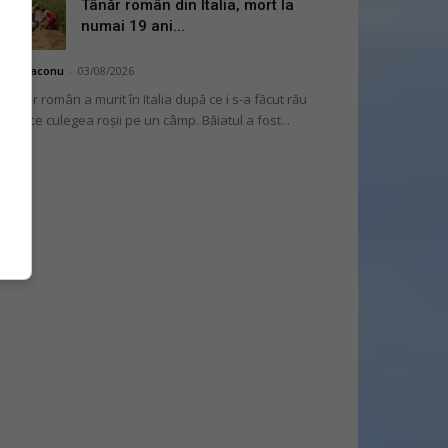
Tânăr român din Italia, mort la
numai 19 ani...
hai Diaconu
-
03/08/2026
 tânăr român a murit în Italia după ce i s-a făcut rău
 timp ce culegea roșii pe un câmp. Băiatul a fost...