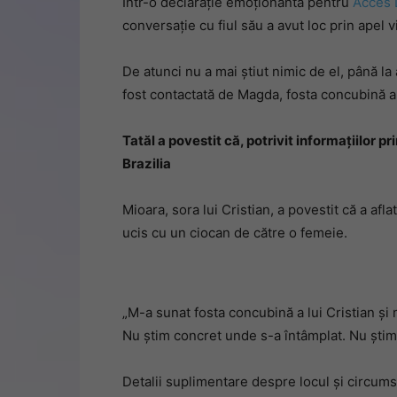
Într-o declarație emoționantă pentru
Acces 
conversație cu fiul său a avut loc prin apel 
De atunci nu a mai știut nimic de el, până la 
fost contactată de Magda, fosta concubină a 
Tatăl a povestit că, potrivit informațiilor pr
Brazilia
Mioara, sora lui Cristian, a povestit că a afla
ucis cu un ciocan de către o femeie.
„M-a sunat fosta concubină a lui Cristian și
Nu știm concret unde s-a întâmplat. Nu știm 
Detalii suplimentare despre locul și circums