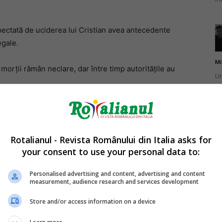
ctată de uciderea lui Cristian avea antecedente
egale.
Mi
morții rămân neclare, dar între timp autoritățile au
Un
st
ag
 aduce trupul neînsuflețit al fiului lor în România, caută
Rotalianul - Revista Românului din Italia asks for
misterioase care au dus la moartea lui Cristian.
your consent to use your personal data to:
Mi
atorați la oameni că l-am adus în țară pe cont propriu.
Un
Personalised advertising and content, advertising and content
pus tatăl tânărului.
measurement, audience research and services development
pu
ma
Store and/or access information on a device