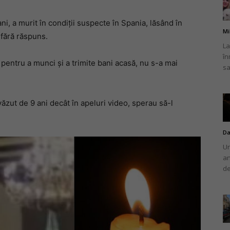
ni, a murit în condiții suspecte în Spania, lăsând în
Mi
 fără răspuns.
La
în
românului
 pentru a munci și a trimite bani acasă, nu s-a mai
sa
 văzut de 9 ani decât în apeluri video, sperau să-l
din
Da
Un
an
de
Italia