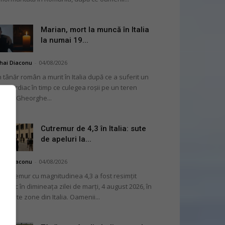
Marian, mort la muncă în Italia
la numai 19...
hai Diaconu
-
04/08/2026
 tânăr român a murit în Italia după ce a suferit un
op cardiac în timp ce culegea roșii pe un teren
ricol. Gheorghe...
Cutremur de 4,3 în Italia: sute
de apeluri la...
hai Diaconu
-
04/08/2026
 cutremur cu magnitudinea 4,3 a fost resimțit
ternic în dimineața zilei de marți, 4 august 2026, în
i multe zone din Italia. Oamenii...