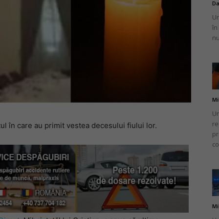
Da
Un
în
nu
Mi
Un
re
 în care au primit vestea decesului fiului lor.
pr
co
Mi