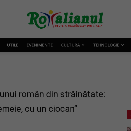
UTILE
EVENIMENTE
CULTURĂ
TEHNOLOGIE
Rotalianul
–
unui român din străinătate:
femeie, cu un ciocan”
Revista