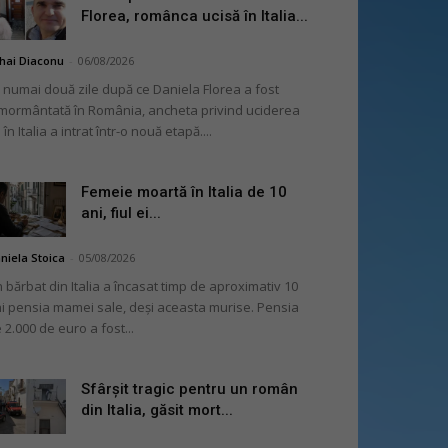
Florea, românca ucisă în Italia...
hai Diaconu
-
06/08/2026
 numai două zile după ce Daniela Florea a fost
mormântată în România, ancheta privind uciderea
 în Italia a intrat într-o nouă etapă....
Femeie moartă în Italia de 10
ani, fiul ei...
niela Stoica
-
05/08/2026
 bărbat din Italia a încasat timp de aproximativ 10
i pensia mamei sale, deși aceasta murise. Pensia
 2.000 de euro a fost...
Sfârșit tragic pentru un român
din Italia, găsit mort...