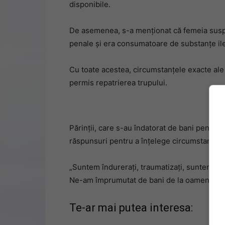
disponibile.
De asemenea, s-a menționat că femeia suspe
penale și era consumatoare de substanțe il
Cu toate acestea, circumstanțele exacte ale 
permis repatrierea trupului.
Părinții, care s-au îndatorat de bani pentru a
răspunsuri pentru a înțelege circumstanțele 
„Suntem îndurerați, traumatizați, suntem înd
Ne-am împrumutat de bani de la oameni”, a s
Te-ar mai putea interesa: