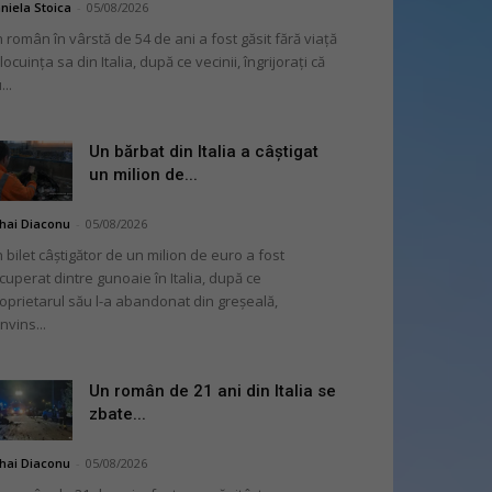
niela Stoica
-
05/08/2026
 român în vârstă de 54 de ani a fost găsit fără viață
 locuința sa din Italia, după ce vecinii, îngrijorați că
...
Un bărbat din Italia a câștigat
un milion de...
hai Diaconu
-
05/08/2026
 bilet câștigător de un milion de euro a fost
cuperat dintre gunoaie în Italia, după ce
oprietarul său l-a abandonat din greșeală,
nvins...
Un român de 21 ani din Italia se
zbate...
hai Diaconu
-
05/08/2026