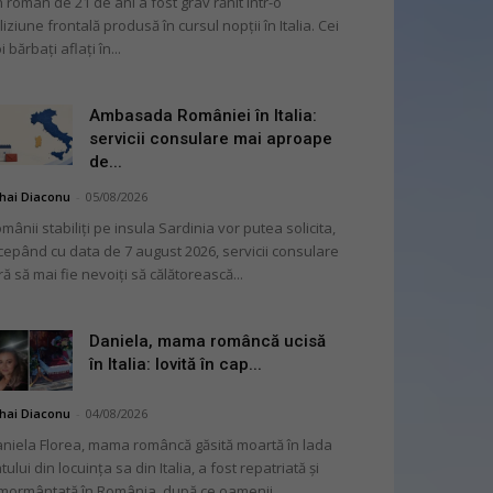
 român de 21 de ani a fost grav rănit într-o
liziune frontală produsă în cursul nopții în Italia. Cei
i bărbați aflați în...
Ambasada României în Italia:
servicii consulare mai aproape
de...
hai Diaconu
-
05/08/2026
mânii stabiliți pe insula Sardinia vor putea solicita,
cepând cu data de 7 august 2026, servicii consulare
ră să mai fie nevoiți să călătorească...
Daniela, mama româncă ucisă
în Italia: lovită în cap...
hai Diaconu
-
04/08/2026
niela Florea, mama româncă găsită moartă în lada
tului din locuința sa din Italia, a fost repatriată și
mormântată în România, după ce oamenii...