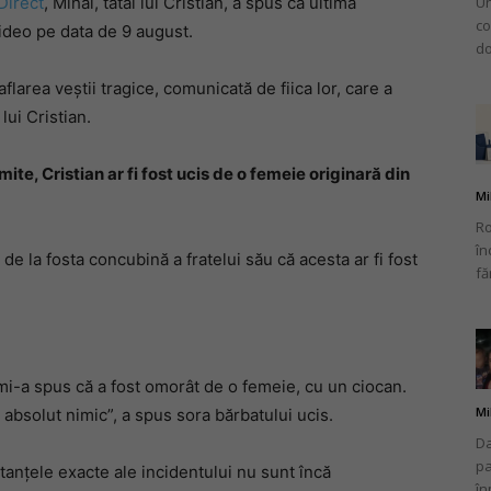
Direct
, Mihai, tatăl lui Cristian, a spus că ultima
Un
co
video pe data de 9 august.
do
aflarea veștii tragice, comunicată de fiica lor, care a
lui Cristian.
imite, Cristian ar fi fost ucis de o femeie originară din
Mi
Ro
în
t de la fosta concubină a fratelui său că acesta ar fi fost
fă
 mi-a spus că a fost omorât de o femeie, cu un ciocan.
Mi
absolut nimic”, a spus sora bărbatului ucis.
Da
pa
tanțele exacte ale incidentului nu sunt încă
în