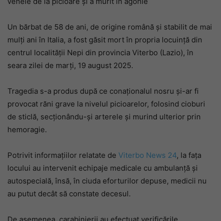
venele de la picioare și a murit în agonie
Un bărbat de 58 de ani, de origine română și stabilit de mai
mulți ani în Italia, a fost găsit mort în propria locuință din
centrul localității Nepi din provincia Viterbo (Lazio), în
seara zilei de marți, 19 august 2025.
Tragedia s-a produs după ce conaționalul nosru și-ar fi
provocat răni grave la nivelul picioarelor, folosind cioburi
de sticlă, secționându-și arterele și murind ulterior prin
hemoragie.
Potrivit informațiilor relatate de
Viterbo News 24
, la fața
locului au intervenit echipaje medicale cu ambulanță și
autospecială, însă, în ciuda eforturilor depuse, medicii nu
au putut decât să constate decesul.
De asemenea, carabinierii au efectuat verificările