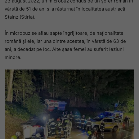
23 august 2022, un microbuz condus de un șofer român în
vârstă de 51 de ani s-a răsturnat în localitatea austriacă
Stainz (Stiria).
În microbuz se aflau șapte îngrijitoare, de naționalitate
română și ele, iar una dintre acestea, în vârstă de 63 de
ani, a decedat pe loc. Alte șase femei au suferit leziuni
minore.