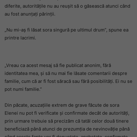
diferite, autoritățile nu au reușit să o găsească atunci când
au fost anunțați părinții.
„Nu mi-aș fi lăsat sora singură pe ultimul drum”, spune ea
printre lacrimi.
„Vreau ca acest mesaj să fie publicat anonim, fără
identitatea mea, și să nu mai fie lăsate comentarii despre
familie, cum că ar fi fost săracă sau fără posibilități. Ei nu se
pot numi familie.”
Din păcate, acuzațiile extrem de grave făcute de sora
Elenei nu pot fi verificate și confirmate decât de autorități,
prin urmare trebuie să precizăm că tatăl celor două tinere
beneficiază până atunci de prezumția de nevinovăție până
când aceste fapte vor fi denunțate, anchetate, confirmate