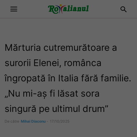
Mărturia cutremurătoare a
surorii Elenei, românca
îngropată în Italia fără familie.
„Nu mi-aș fi lăsat sora
singură pe ultimul drum”
De către
Mihai Diaconu
-
17/10/2025