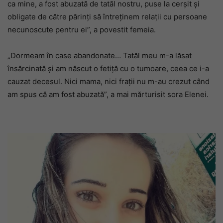
ca mine, a fost abuzată de tatăl nostru, puse la cerșit și
obligate de către părinți să întreținem relații cu persoane
necunoscute pentru ei”, a povestit femeia.
„Dormeam în case abandonate… Tatăl meu m-a lăsat
însărcinată și am născut o fetiță cu o tumoare, ceea ce i-a
cauzat decesul. Nici mama, nici frații nu m-au crezut când
am spus că am fost abuzată”, a mai mărturisit sora Elenei.