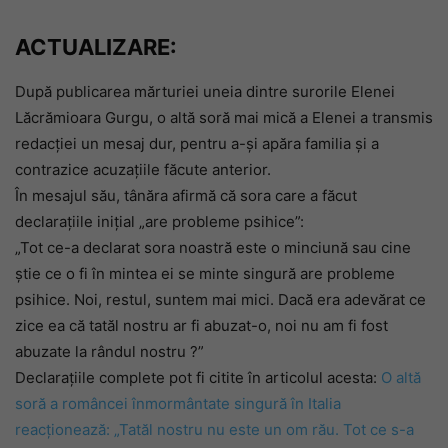
ACTUALIZARE:
După publicarea mărturiei uneia dintre surorile Elenei
Lăcrămioara Gurgu, o altă soră mai mică a Elenei a transmis
redacției un mesaj dur, pentru a-și apăra familia și a
contrazice acuzațiile făcute anterior.
În mesajul său, tânăra afirmă că sora care a făcut
declarațiile inițial „are probleme psihice”:
„Tot ce-a declarat sora noastră este o minciună sau cine
știe ce o fi în mintea ei se minte singură are probleme
psihice. Noi, restul, suntem mai mici. Dacă era adevărat ce
zice ea că tatăl nostru ar fi abuzat-o, noi nu am fi fost
abuzate la rândul nostru ?”
Declarațiile complete pot fi citite în articolul acesta:
O altă
soră a româncei înmormântate singură în Italia
reacționează: „Tatăl nostru nu este un om rău. Tot ce s-a