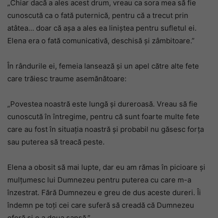
„Chiar dacă a ales acest drum, vreau ca sora mea să fie
cunoscută ca o fată puternică, pentru că a trecut prin
atâtea… doar că așa a ales ea liniștea pentru sufletul ei.
Elena era o fată comunicativă, deschisă și zâmbitoare.”
În rândurile ei, femeia lansează și un apel către alte fete
care trăiesc traume asemănătoare:
„Povestea noastră este lungă și dureroasă. Vreau să fie
cunoscută în întregime, pentru că sunt foarte multe fete
care au fost în situația noastră și probabil nu găsesc forța
sau puterea să treacă peste.
Elena a obosit să mai lupte, dar eu am rămas în picioare și
mulțumesc lui Dumnezeu pentru puterea cu care m-a
înzestrat. Fără Dumnezeu e greu de dus aceste dureri. Îi
îndemn pe toți cei care suferă să creadă că Dumnezeu
oferă și o a doua șansă.”