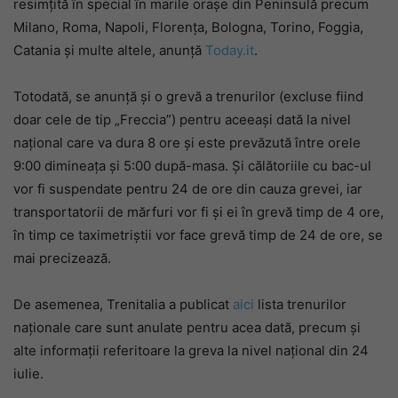
resimțită în special în marile orașe din Peninsulă precum
Milano, Roma, Napoli, Florența, Bologna, Torino, Foggia,
Catania și multe altele, anunță
Today.it
.
Totodată, se anunță și o grevă a trenurilor (excluse fiind
doar cele de tip „Freccia”) pentru aceeași dată la nivel
național care va dura 8 ore și este prevăzută între orele
9:00 dimineața și 5:00 după-masa. Și călătoriile cu bac-ul
vor fi suspendate pentru 24 de ore din cauza grevei, iar
transportatorii de mărfuri vor fi și ei în grevă timp de 4 ore,
în timp ce taximetriștii vor face grevă timp de 24 de ore, se
mai precizează.
De asemenea, Trenitalia a publicat
aici
lista trenurilor
naționale care sunt anulate pentru acea dată, precum și
alte informații referitoare la greva la nivel național din 24
iulie.