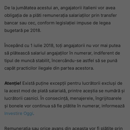
De la jumătatea acestui an, angajatorii italieni vor avea
obligația de a plăti remunerația salariaților prin transfer
bancar sau cec, conform legislației impuse de legea
bugetară pe 2018.
Începând cu 1 iulie 2018, toți angajatorii nu vor mai putea
să plătească salariul angajaților în numerar, indiferent de
tipul de muncă stabilit, încercându-se astfel să se pună
capăt practicilor ilegale din partea acestora.
Atenție!
Există puține excepții pentru lucrătorii excluși de
la acest mod de plată salarială, printre aceștia se numără și
lucrătorii casnici. În consecință, menajerele, îngrijitoarele
și bonele vor continua să fie plătite în numerar, informează
Investire Oggi
.
Remunerația sau orice avans din aceasta vor fi plătite prin