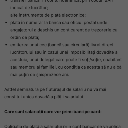
transfer bancar în contul identificat prin codul IBAN
indicat de lucrător;
alte instrumente de plată electronice;
plată în numerar la banca sau oficiul poștal unde
angajatorul a deschis un cont curent de trezorerie cu
ordin de plată;
emiterea unui cec (bancă sau circulară) livrat direct
lucrătorului sau în cazul unei imposibilități dovedite a
acestuia, unui delegat care poate fi soț /soție, coabitant
sau membru al familiei, cu condiția ca acesta să nu aibă
mai puțin de șaisprezece ani.
Astfel semnătura pe fluturașul de salariu nu va mai
constitui unica dovadă a plății salariului.
Care sunt salariații care vor primi banii pe card:
Obligația de plată a salariului prin cont bancar se va aplica