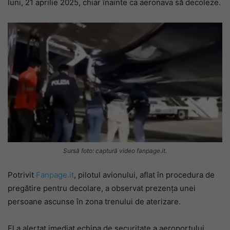
luni, 21 aprilie 2025, chiar înainte ca aeronava să decoleze.
Sursă foto: captură video fanpage.it.
Potrivit
Fanpage.it
, pilotul avionului, aflat în procedura de
pregătire pentru decolare, a observat prezența unei
persoane ascunse în zona trenului de aterizare.
El a alertat imediat echipa de securitate a aeroportului,