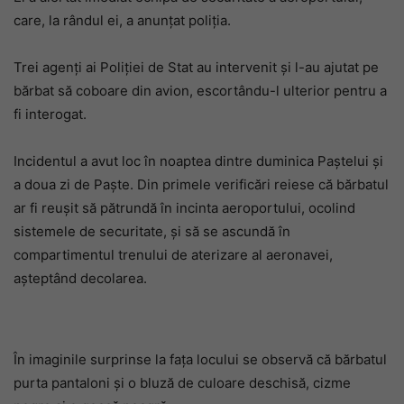
care, la rândul ei, a anunțat poliția.
Trei agenți ai Poliției de Stat au intervenit și l-au ajutat pe
bărbat să coboare din avion, escortându-l ulterior pentru a
fi interogat.
Incidentul a avut loc în noaptea dintre duminica Paștelui și
a doua zi de Paște. Din primele verificări reiese că bărbatul
ar fi reușit să pătrundă în incinta aeroportului, ocolind
sistemele de securitate, și să se ascundă în
compartimentul trenului de aterizare al aeronavei,
așteptând decolarea.
În imaginile surprinse la fața locului se observă că bărbatul
purta pantaloni și o bluză de culoare deschisă, cizme