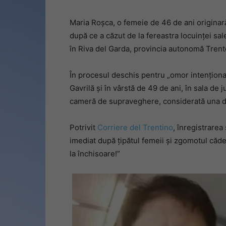
Maria Roșca, o femeie de 46 de ani originară
după ce a căzut de la fereastra locuinței sale
în Riva del Garda, provincia autonomă Trento 
În procesul deschis pentru „omor intenționa
Gavrilă și în vârstă de 49 de ani, în sala de 
cameră de supraveghere, considerată una d
Potrivit
Corriere del Trentino
, înregistrare
imediat după țipătul femeii și zgomotul căde
la închisoare!”