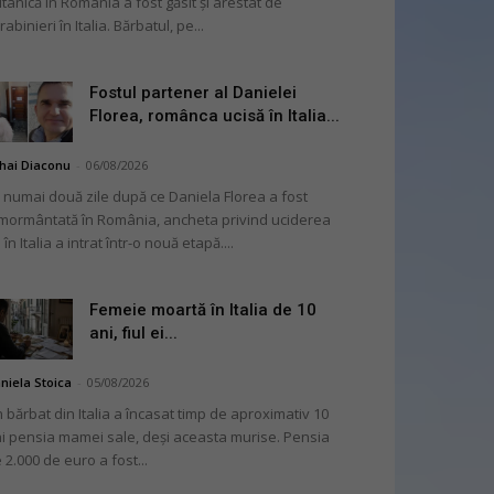
itanică în România a fost găsit și arestat de
rabinieri în Italia. Bărbatul, pe...
Fostul partener al Danielei
Florea, românca ucisă în Italia...
hai Diaconu
-
06/08/2026
 numai două zile după ce Daniela Florea a fost
mormântată în România, ancheta privind uciderea
 în Italia a intrat într-o nouă etapă....
Femeie moartă în Italia de 10
ani, fiul ei...
niela Stoica
-
05/08/2026
 bărbat din Italia a încasat timp de aproximativ 10
i pensia mamei sale, deși aceasta murise. Pensia
 2.000 de euro a fost...