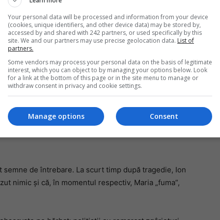
Learn more
Your personal data will be processed and information from your device
-a ajutat din nou, inclusiv îngrijind plantele din
(cookies, unique identifiers, and other device data) may be stored by,
 a femeii de a-și lua viața.
Mi
accessed by and shared with 242 partners, or used specifically by this
site. We and our partners may use precise geolocation data.
List of
Un
partners.
co
iciunile anchetatorilor
Some vendors may process your personal data on the basis of legitimate
do
interest, which you can object to by managing your options below. Look
for a link at the bottom of this page or in the site menu to manage or
withdraw consent in privacy and cookie settings.
ii, pe fondul fragilității emoționale a Mariei. Martorii au
, femeia ar fi luat un cuțit și și l-ar fi îndreptat spre
 într-o altă situație ar fi afirmat: „Mă arunc în lac”.
Manage options
Consent
 trecut la un gest voluntar.
at semne de întrebare. La scurt timp după tragedie, Ion
 văzut nimic și că, în momentul respectiv, Maria „fuma”,