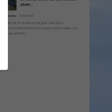
zbate...
hai Diaconu
-
05/08/2026
 român de 21 de ani a fost grav rănit într-o
liziune frontală produsă în cursul nopții în Italia. Cei
i bărbați aflați în...