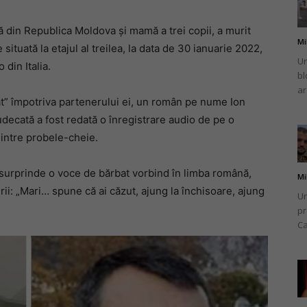
 din Republica Moldova și mamă a trei copii, a murit
Mi
 situată la etajul al treilea, la data de 30 ianuarie 2022,
Un
din Italia.
bl
românului
ar
t” împotriva partenerului ei, un român pe nume Ion
judecată a fost redată o înregistrare audio de pe o
intre probele-cheie.
din
a surprinde o voce de bărbat vorbind în limba română,
Mi
rii: „Mari… spune că ai căzut, ajung la închisoare, ajung
Un
pr
Ca
Italia