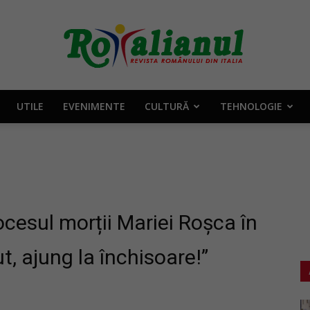
UTILE
EVENIMENTE
CULTURĂ
TEHNOLOGIE
Rotalianul
–
ocesul morții Mariei Roșca în
ut, ajung la închisoare!”
Revista