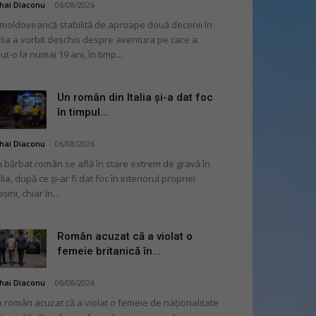
hai Diaconu
-
06/08/2026
moldoveancă stabilită de aproape două decenii în
alia a vorbit deschis despre aventura pe care a
ut-o la numai 19 ani, în timp...
Un român din Italia și-a dat foc
în timpul...
hai Diaconu
-
06/08/2026
 bărbat român se află în stare extrem de gravă în
alia, după ce și-ar fi dat foc în interiorul propriei
șini, chiar în...
Român acuzat că a violat o
femeie britanică în...
hai Diaconu
-
06/08/2026
 român acuzat că a violat o femeie de naționalitate