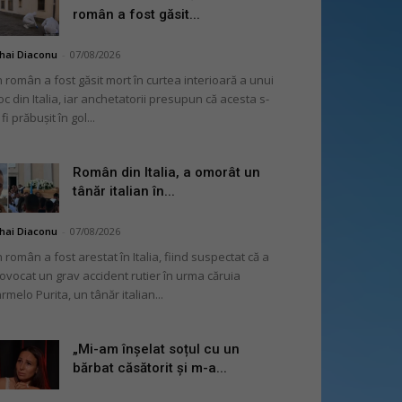
român a fost găsit...
hai Diaconu
-
07/08/2026
 român a fost găsit mort în curtea interioară a unui
oc din Italia, iar anchetatorii presupun că acesta s-
 fi prăbușit în gol...
Român din Italia, a omorât un
tânăr italian în...
hai Diaconu
-
07/08/2026
 român a fost arestat în Italia, fiind suspectat că a
ovocat un grav accident rutier în urma căruia
rmelo Purita, un tânăr italian...
„Mi-am înșelat soțul cu un
bărbat căsătorit și m-a...