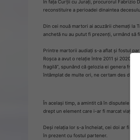
În fața Curții cu Jurați, procurorul Fabrizio 
reconstituire a perioadei dinaintea decesulu
Din cei nouă martori ai acuzării chemați la Tr
anchetă nu au putut fi prezenți, urmând să fi
Printre martorii audiați s-a aflat și fostul pa
Roșca a avut o relație între 2011 și 2020. A
fragilă”, spunând că gelozia ei genera frecv
întâmplat de multe ori, ne certam des din ca
În același timp, a amintit că în disputele lor 
drept un element care i-ar fi marcat viața.
Deși relația lor s-a încheiat, cei doi ar fi răm
în prezent cu fostul partener.