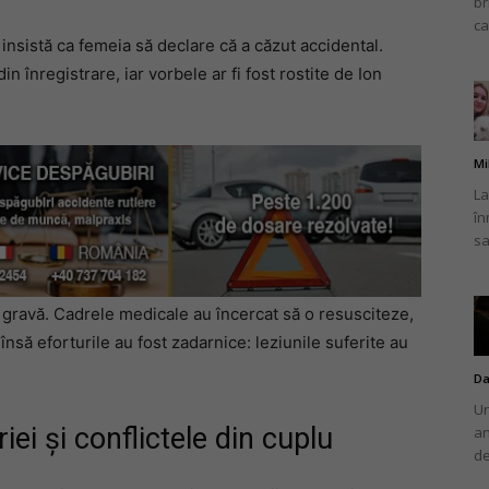
br
ca
nsistă ca femeia să declare că a căzut accidental.
in înregistrare, iar vorbele ar fi fost rostite de Ion
Mi
La
în
sa
e gravă. Cadrele medicale au încercat să o resusciteze,
 însă eforturile au fost zadarnice: leziunile suferite au
Da
Un
iei și conflictele din cuplu
an
de