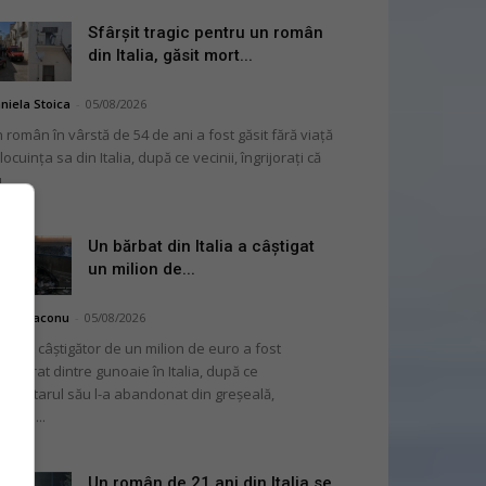
Sfârșit tragic pentru un român
din Italia, găsit mort...
niela Stoica
-
05/08/2026
 român în vârstă de 54 de ani a fost găsit fără viață
 locuința sa din Italia, după ce vecinii, îngrijorați că
...
Un bărbat din Italia a câștigat
un milion de...
hai Diaconu
-
05/08/2026
 bilet câștigător de un milion de euro a fost
cuperat dintre gunoaie în Italia, după ce
oprietarul său l-a abandonat din greșeală,
nvins...
Un român de 21 ani din Italia se