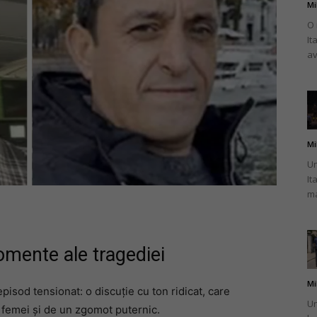
Mi
O 
It
av
Mi
Un
It
ma
omente ale tragediei
Mi
episod tensionat: o discuție cu ton ridicat, care
Un
 femei și de un zgomot puternic.