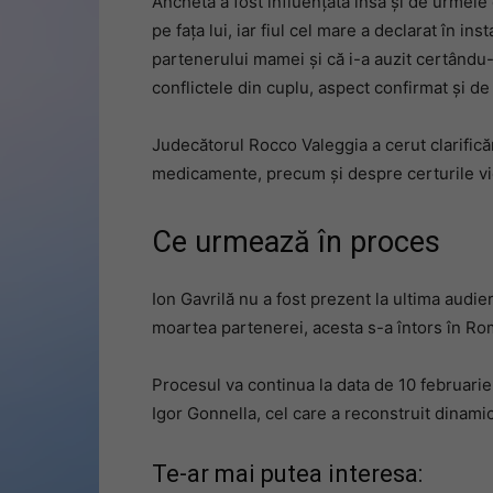
Ancheta a fost influențată însă și de urmele 
pe fața lui, iar fiul cel mare a declarat în in
partenerului mamei și că i-a auzit certându-s
conflictele din cuplu, aspect confirmat și de 
Judecătorul Rocco Valeggia a cerut clarifică
medicamente, precum și despre certurile viole
Ce urmează în proces
Ion Gavrilă nu a fost prezent la ultima audier
moartea partenerei, acesta s-a întors în Ro
Procesul va continua la data de 10 februarie,
Igor Gonnella, cel care a reconstruit dinamic
Te-ar mai putea interesa: