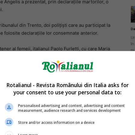
De Angelis a prezentat, prin declarațiile martorilor, o
i.
ibunalul din Trento, doi polițiști care au participat la
Da
e folosite declarațiile lor consemnate anterior.
Un
în
rtener al femeii, italianul Paolo Furletti, cu care Maria
nu
cesta a descris-o ca pe o persoană „complicată și
ent certuri și că uneori devenea agresivă: „S-a
uza geloziei ei.”
Rotalianul - Revista Românului din Italia asks for
Mi
your consent to use your personal data to:
Un
ar fi intervenit și consumul de alcool, pe care l-a indicat
re
Personalised advertising and content, advertising and content
pr
measurement, audience research and services development
co
Store and/or access information on a device
as în relații bune, iar fiul cel mare al femeii locuiește și