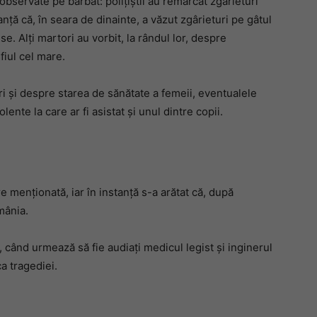
observate pe bărbat: polițiștii au remarcat zgârieturi
stanță că, în seara de dinainte, a văzut zgârieturi pe gâtul
e. Alți martori au vorbit, la rândul lor, despre
fiul cel mare.
ri și despre starea de sănătate a femeii, eventualele
nte la care ar fi asistat și unul dintre copii.
e menționată, iar în instanță s-a arătat că, după
mânia.
 când urmează să fie audiați medicul legist și inginerul
a tragediei.