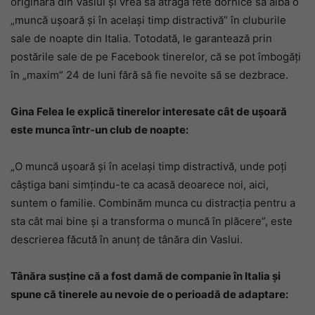
originară din Vaslui și vrea să atragă fete dornice să aibă o
„muncă ușoară și în același timp distractivă” în cluburile
sale de noapte din Italia. Totodată, le garantează prin
postările sale de pe Facebook tinerelor, că se pot îmbogăți
în „maxim” 24 de luni fără să fie nevoite să se dezbrace.
Gina Felea le explică tinerelor interesate cât de ușoară
este munca într-un club de noapte:
„O muncă ușoară și în același timp distractivă, unde poți
câștiga bani simțindu-te ca acasă deoarece noi, aici,
suntem o familie. Combinăm munca cu distracția pentru a
sta cât mai bine și a transforma o muncă în plăcere”, este
descrierea făcută în anunț de tânăra din Vaslui.
Tânăra susține că a fost damă de companie în Italia și
spune că tinerele au nevoie de o perioadă de adaptare: