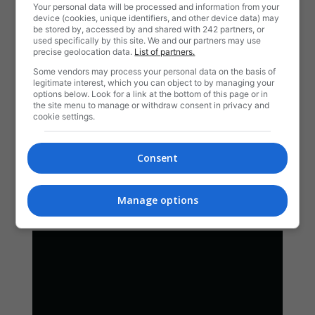
Your personal data will be processed and information from your
device (cookies, unique identifiers, and other device data) may
be stored by, accessed by and shared with 242 partners, or
used specifically by this site. We and our partners may use
precise geolocation data.
List of partners.
Some vendors may process your personal data on the basis of
legitimate interest, which you can object to by managing your
options below. Look for a link at the bottom of this page or in
the site menu to manage or withdraw consent in privacy and
cookie settings.
Consent
Manage options