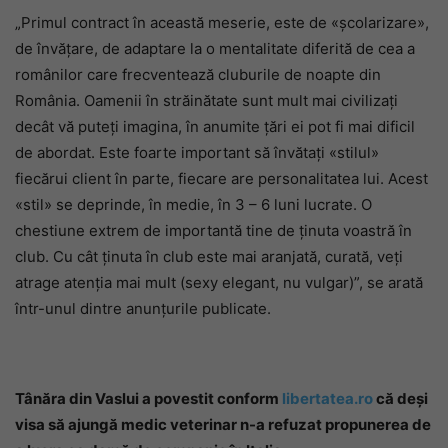
„Primul contract în această meserie, este de «școlarizare»,
de învățare, de adaptare la o mentalitate diferită de cea a
românilor care frecventează cluburile de noapte din
România. Oamenii în străinătate sunt mult mai civilizați
decât vă puteți imagina, în anumite țări ei pot fi mai dificil
de abordat. Este foarte important să învătați «stilul»
fiecărui client în parte, fiecare are personalitatea lui. Acest
«stil» se deprinde, în medie, în 3 – 6 luni lucrate. O
chestiune extrem de importantă tine de ținuta voastră în
club. Cu cât ținuta în club este mai aranjată, curată, veți
atrage atenția mai mult (sexy elegant, nu vulgar)”, se arată
într-unul dintre anunțurile publicate.
Tânăra din Vaslui a povestit conform
libertatea.ro
că deși
visa să ajungă medic veterinar n-a refuzat propunerea de