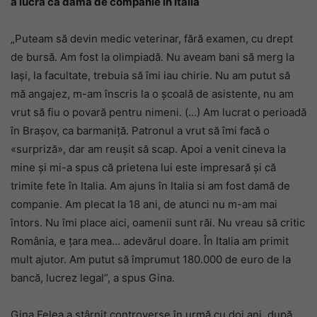
a lucra ca damă de companie în Italia
„Puteam să devin medic veterinar, fără examen, cu drept
de bursă. Am fost la olimpiadă. Nu aveam bani să merg la
Iași, la facultate, trebuia să îmi iau chirie. Nu am putut să
mă angajez, m-am înscris la o școală de asistente, nu am
vrut să fiu o povară pentru nimeni. (…) Am lucrat o perioadă
în Brașov, ca barmaniță. Patronul a vrut să îmi facă o
«surpriză», dar am reușit să scap. Apoi a venit cineva la
mine și mi-a spus că prietena lui este impresară și că
trimite fete în Italia. Am ajuns în Italia si am fost damă de
companie. Am plecat la 18 ani, de atunci nu m-am mai
întors. Nu îmi place aici, oamenii sunt răi. Nu vreau să critic
România, e țara mea… adevărul doare. În Italia am primit
mult ajutor. Am putut să împrumut 180.000 de euro de la
bancă, lucrez legal”, a spus Gina.
Gina Felea a stârnit controverse în urmă cu doi ani, după