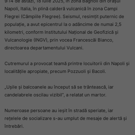
9:14 de astăzi, 18 iulie 2025, în zona Bagnoli din orașul
Napoli, Italia, în plină calderă vulcanică în zona Campi
Flegrei (Câmpiile Flegree). Seismul, resimțit puternic de
populație, a avut epicentrul la o adâncime de numai 2,5
kilometri, conform Institutului Național de Geofizică și
Vulcanologie (INGV), prin vocea Francescăi Bianco,
directoarea departamentului Vulcani.
Cutremurul a provocat teamă printre locuitorii din Napoli și
localitățile apropiate, precum Pozzuoli și Bacoli.
„Ușile și balcoanele au început să se trântească, iar
candelabrele oscilau vizibil”, a relatat un martor.
Numeroase persoane au ieșit în stradă speriate, iar
rețelele de socializare s-au umplut de mesaje de alertă și
întrebări.