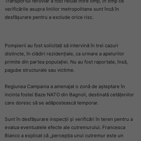
Transportul feroviar a fost reluat între timp, în timp ce
verificările asupra liniilor metropolitane sunt încă în
desfășurare pentru a exclude orice risc.
Pompierii au fost solicitați să intervină în trei cazuri
distincte, în clădiri rezidențiale, ca urmare a apelurilor
primite din partea populației. Nu au fost raportate, însă,
pagube structurale sau victime.
Regiunea Campania a amenajat o zonă de așteptare în
incinta fostei Baze NATO din Bagnoli, destinată cetățenilor
care doresc să se adăpostească temporar.
Sunt în desfășurare inspecții și verificări în teren pentru a
evalua eventualele efecte ale cutremurului. Francesca
Bianco a explicat că „percepția unui cutremur este un