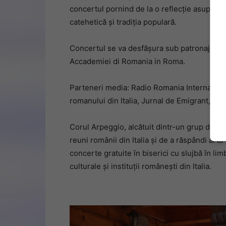
concertul pornind de la o reflecție asupra re
catehetică și tradiția populară.
Concertul se va desfășura sub patronajul Am
Accademiei di Romania in Roma.
Parteneri media: Radio Romania International
romanului din Italia, Jurnal de Emigrant, Ab
Corul Arpeggio, alcătuit dintr-un grup de șa
reuni românii din Italia și de a răspândi art
concerte gratuite în biserici cu slujbă în li
culturale și instituții românești din Italia.