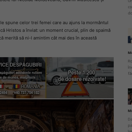
Un
co
do
 le spune celor trei femei care au ajuns la mormântul
r că Hristos a înviat: un moment crucial, plin de spaimă
că merită să ni-l amintim cât mai des în această
Mi
Ro
în
fă
Mi
Da
pa
în