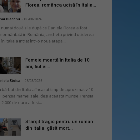
Florea, românca ucisă în Italia...
hai Diaconu
-
06/08/2026
 numai două zile după ce Daniela Florea a fost
mormântată în România, ancheta privind uciderea
 în Italia a intrat într-o nouă etapă....
Femeie moartă în Italia de 10
ani, fiul ei...
niela Stoica
-
05/08/2026
 bărbat din Italia a încasat timp de aproximativ 10
i pensia mamei sale, deși aceasta murise. Pensia
 2.000 de euro a fost...
Sfârșit tragic pentru un român
din Italia, găsit mort...