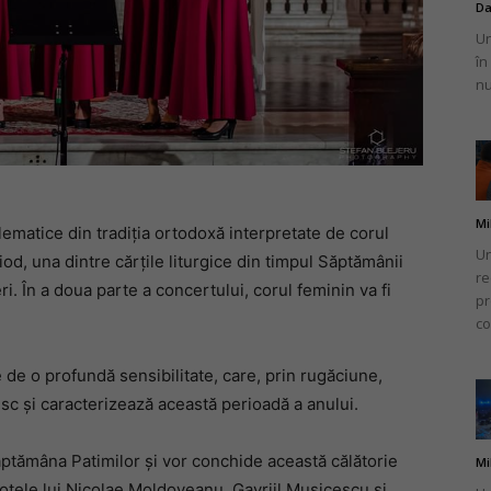
Da
Un
în
nu
Mi
ematice din tradiția ortodoxă interpretate de corul
Un
od, una dintre cărțile liturgice din timpul Săptămânii
re
i. În a doua parte a concertului, corul feminin va fi
pr
co
 de o profundă sensibilitate, care, prin rugăciune,
esc și caracterizează această perioadă a anului.
ăptămâna Patimilor și vor conchide această călătorie
Mi
notele lui Nicolae Moldoveanu, Gavriil Musicescu și