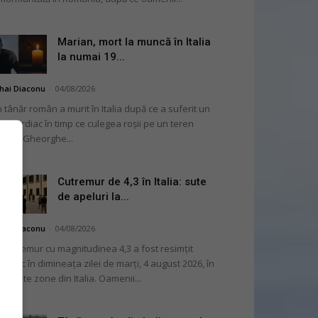
Marian, mort la muncă în Italia
la numai 19...
hai Diaconu
-
04/08/2026
 tânăr român a murit în Italia după ce a suferit un
op cardiac în timp ce culegea roșii pe un teren
ricol. Gheorghe...
Cutremur de 4,3 în Italia: sute
de apeluri la...
hai Diaconu
-
04/08/2026
 cutremur cu magnitudinea 4,3 a fost resimțit
ternic în dimineața zilei de marți, 4 august 2026, în
i multe zone din Italia. Oamenii...