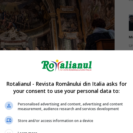
Mi
Un
st
ag
Rotalianul - Revista Românului din Italia asks for
your consent to use your personal data to:
Mi
Un
Personalised advertising and content, advertising and content
measurement, audience research and services development
pu
ma
Store and/or access information on a device
e juridică pentru drepturile omului, pluralism religios,
Universitatea La Sapienza din Roma, va introduce