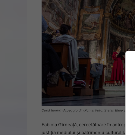
Corul feminin Arpeggio din Roma. Foto: Ștefan Blejeru
Fabiola Gîrneață, cercetătoare în antropologi
justiția mediului și patrimoniu cultural la 