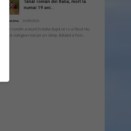
Tânăr român din Italia, mort la
numai 19 ani...
hai Diaconu
-
03/08/2026
 tânăr român a murit în Italia după ce i s-a făcut rău
 timp ce culegea roșii pe un câmp. Băiatul a fost...