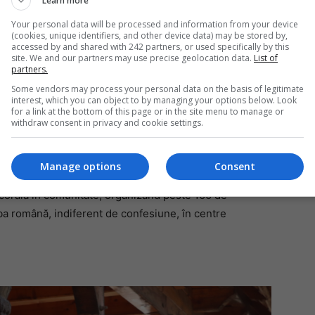
Learn more
prezentării antropologice a Învierii între învățătura
Your personal data will be processed and information from your device
(cookies, unique identifiers, and other device data) may be stored by,
accessed by and shared with 242 partners, or used specifically by this
Mi
site. We and our partners may use precise geolocation data.
List of
basadei României în Republica Italiană și al
partners.
Un
în
Some vendors may process your personal data on the basis of legitimate
interest, which you can object to by managing your options below. Look
for a link at the bottom of this page or in the site menu to manage or
, Radio Romania Actualități, Rotalianul – Revista
withdraw consent in privacy and cookie settings.
itare a Roma.
Manage options
Consent
se voci feminine, a luat naștere la Roma cu scopul de a
a corală în comunitate, organizând peste 100 de
mba română, indiferent de confesiune, în centre