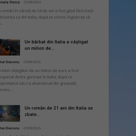
niela Stoica
-
05/08/2026
 român în vârstă de 54 de ani a fost găsit fără viață
 locuința sa din Italia, după ce vecinii, îngrijorați că
...
Un bărbat din Italia a câștigat
un milion de...
hai Diaconu
-
05/08/2026
 bilet câștigător de un milion de euro a fost
cuperat dintre gunoaie în Italia, după ce
oprietarul său l-a abandonat din greșeală,
nvins...
Un român de 21 ani din Italia se
zbate...
hai Diaconu
-
05/08/2026