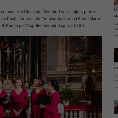
u maestrul Gian Luigi Zampieri vor susține, pentru al
Mi
 de Paște „Non est hic” în biserica barocă Santa Maria
La
i, 9, Roma) pe 12 aprilie începând cu ora 19.30.
în
românului
sa
din
Da
Un
an
de
Italia