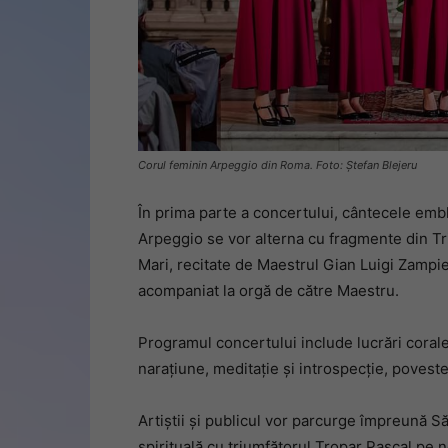
Corul feminin Arpeggio din Roma. Foto: Ștefan Blejeru
În prima parte a concertului, cântecele embl
Arpeggio se vor alterna cu fragmente din Tri
Mari, recitate de Maestrul Gian Luigi Zampier
acompaniat la orgă de către Maestru.
Programul concertului include lucrări corale
narațiune, meditație și introspecție, povest
Artiștii și publicul vor parcurge împreună S
spirituală cu triumfătorul Tropar Pascal pe 