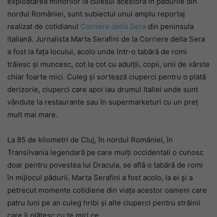
exploatarea minorilor la culesul acestora în pădurile din
nordul României, sunt subiectul unui amplu reportaj
realizat de cotidianul
Corriere della Sera
din peninsula
italiană. Jurnalista Marta Serafini de la Corriere della Sera
a fost la fața locului, acolo unde într-o tabără de romi
trăiesc și muncesc, cot la cot cu adulții, copii, unii de vârste
chiar foarte mici. Culeg și sortează ciuperci pentru o plată
derizorie, ciuperci care apoi iau drumul Italiei unde sunt
vândute la restaurante sau în supermarketuri cu un preț
mult mai mare.
La 85 de kilometri de Cluj, în nordul României, în
Transilvania legendară pe care mulți occidentali o cunosc
doar pentru povestea lui Dracula, se află o tabără de romi
în mijlocul pădurii. Marta Serafini a fost acolo, la ei și a
petrecut momente cotidiene din viața acestor oameni care
patru luni pe an culeg hribi și alte ciuperci pentru străinii
care îi plătesc cu te miri ce.