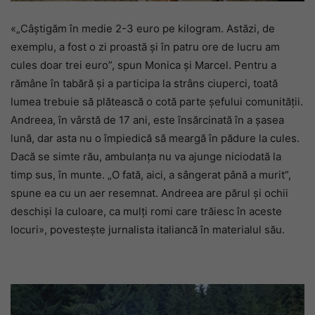
«„Câștigăm în medie 2-3 euro pe kilogram. Astăzi, de
exemplu, a fost o zi proastă și în patru ore de lucru am
cules doar trei euro”, spun Monica și Marcel. Pentru a
rămâne în tabără și a participa la strâns ciuperci, toată
lumea trebuie să plătească o cotă parte șefului comunității.
Andreea, în vârstă de 17 ani, este însărcinată în a șasea
lună, dar asta nu o împiedică să meargă în pădure la cules.
Dacă se simte rău, ambulanța nu va ajunge niciodată la
timp sus, în munte. „O fată, aici, a sângerat până a murit”,
spune ea cu un aer resemnat. Andreea are părul și ochii
deschiși la culoare, ca mulți romi care trăiesc în aceste
locuri», povestește jurnalista italiancă în materialul său.