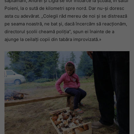
săptămâni, Andrei și Ligia se vor întoarce la școală, în satul
Poieni, la o sută de kilometri spre nord. Dar nu-și doresc
asta cu adevărat. „Colegii râd mereu de noi și se distrează
pe seama noastră, ne bat și, dacă încercăm să reacționăm,
directorul școlii cheamă poliția”, spun ei înainte de a
ajunge la ceilalți copii din tabăra improvizată.»