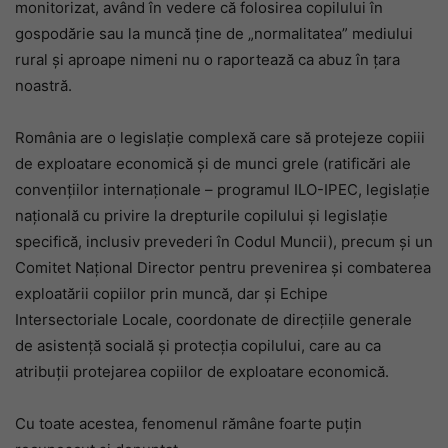
monitorizat, având în vedere că folosirea copilului în
gospodărie sau la muncă ţine de „normalitatea” mediului
rural şi aproape nimeni nu o raportează ca abuz în țara
noastră.
România are o legislaţie complexă care să protejeze copiii
de exploatare economică şi de munci grele (ratificări ale
convenţiilor internaţionale – programul ILO-IPEC, legislaţie
naţională cu privire la drepturile copilului şi legislaţie
specifică, inclusiv prevederi în Codul Muncii), precum şi un
Comitet Naţional Director pentru prevenirea şi combaterea
exploatării copiilor prin muncă, dar şi Echipe
Intersectoriale Locale, coordonate de direcţiile generale
de asistenţă socială şi protecţia copilului, care au ca
atribuţii protejarea copiilor de exploatare economică.
Cu toate acestea, fenomenul rămâne foarte puţin