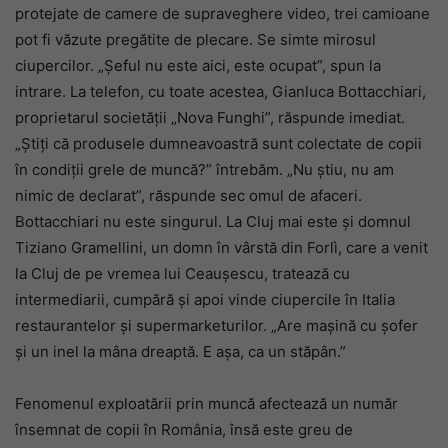
protejate de camere de supraveghere video, trei camioane
pot fi văzute pregătite de plecare. Se simte mirosul
ciupercilor. „Șeful nu este aici, este ocupat”, spun la
intrare. La telefon, cu toate acestea, Gianluca Bottacchiari,
proprietarul societății „Nova Funghi”, răspunde imediat.
„Știți că produsele dumneavoastră sunt colectate de copii
în condiții grele de muncă?” întrebăm. „Nu știu, nu am
nimic de declarat”, răspunde sec omul de afaceri.
Bottacchiari nu este singurul. La Cluj mai este și domnul
Tiziano Gramellini, un domn în vârstă din Forlì, care a venit
la Cluj de pe vremea lui Ceaușescu, tratează cu
intermediarii, cumpără și apoi vinde ciupercile în Italia
restaurantelor și supermarketurilor. „Are mașină cu șofer
și un inel la mâna dreaptă. E așa, ca un stăpân.”
Fenomenul exploatării prin muncă afectează un număr
însemnat de copii în România, însă este greu de