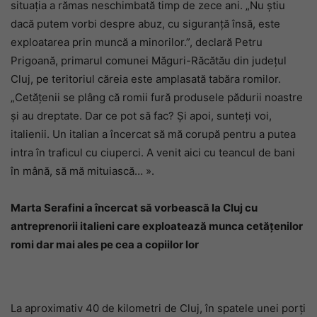
situația a rămas neschimbată timp de zece ani. „Nu știu
dacă putem vorbi despre abuz, cu siguranță însă, este
exploatarea prin muncă a minorilor.”, declară Petru
Prigoană, primarul comunei Măguri-Răcătău din județul
Cluj, pe teritoriul căreia este amplasată tabăra romilor.
„Cetățenii se plâng că romii fură produsele pădurii noastre
și au dreptate. Dar ce pot să fac? Și apoi, sunteți voi,
italienii. Un italian a încercat să mă corupă pentru a putea
intra în traficul cu ciuperci. A venit aici cu teancul de bani
în mână, să mă mituiască… ».
Marta Serafini a încercat să vorbească la Cluj cu
antreprenorii italieni care exploatează munca cetățenilor
romi dar mai ales pe cea a copiilor lor
La aproximativ 40 de kilometri de Cluj, în spatele unei porți