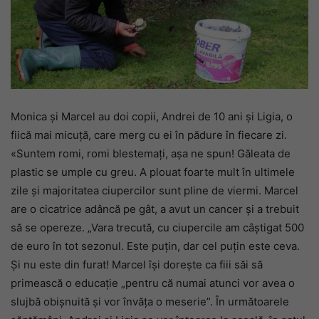
Monica și Marcel au doi copii, Andrei de 10 ani și Ligia, o
fiică mai micuță, care merg cu ei în pădure în fiecare zi.
«Suntem romi, romi blestemați, așa ne spun! Găleata de
plastic se umple cu greu. A plouat foarte mult în ultimele
zile și majoritatea ciupercilor sunt pline de viermi. Marcel
are o cicatrice adâncă pe gât, a avut un cancer și a trebuit
să se opereze. „Vara trecută, cu ciupercile am câștigat 500
de euro în tot sezonul. Este puțin, dar cel puțin este ceva.
Și nu este din furat! Marcel își dorește ca fiii săi să
primească o educație „pentru că numai atunci vor avea o
slujbă obișnuită și vor învăța o meserie”. În următoarele