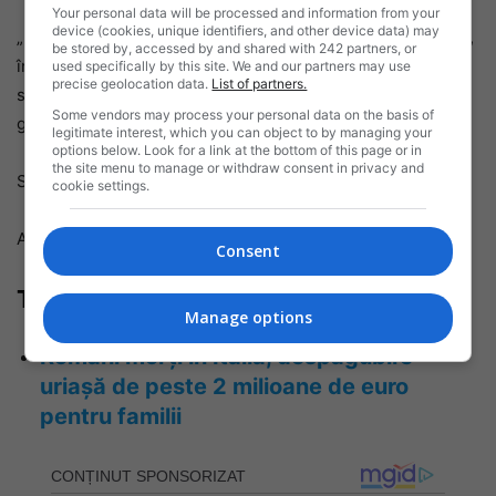
Your personal data will be processed and information from your
device (cookies, unique identifiers, and other device data) may
„Noi știm că ceea ce câștigăm noi din cules este o mizerie,
be stored by, accessed by and shared with 242 partners, or
în comparație cu cifrele de afaceri, dar ce putem face?”,
used specifically by this site. We and our partners may use
precise geolocation data.
List of partners.
spun Elizabeta și Aurel, cei mai în vârstă membrii ai
Some vendors may process your personal data on the basis of
grupului de culegători.
legitimate interest, which you can object to by managing your
options below. Look for a link at the bottom of this page or in
the site menu to manage or withdraw consent in privacy and
Sursa text și foto: Marta Serafini – Corriere Della Sera
cookie settings.
A mai colaborat și Mircea Barbu – NCN Tv Cluj
Consent
Te-ar mai putea interesa:
Manage options
Români morți în Italia, despăgubire
uriașă de peste 2 milioane de euro
pentru familii