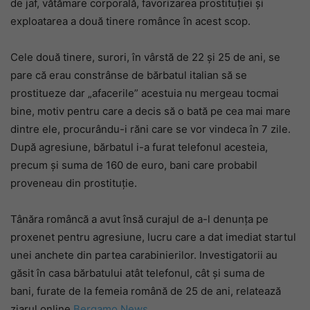
de jaf, vătămare corporală, favorizarea prostituției și
exploatarea a două tinere românce în acest scop.
Cele două tinere, surori, în vârstă de 22 și 25 de ani, se
pare că erau constrânse de bărbatul italian să se
prostitueze dar „afacerile” acestuia nu mergeau tocmai
bine, motiv pentru care a decis să o bată pe cea mai mare
dintre ele, procurându-i răni care se vor vindeca în 7 zile.
După agresiune, bărbatul i-a furat telefonul acesteia,
precum și suma de 160 de euro, bani care probabil
proveneau din prostituție.
Tânăra româncă a avut însă curajul de a-l denunța pe
proxenet pentru agresiune, lucru care a dat imediat startul
unei anchete din partea carabinierilor. Investigatorii au
găsit în casa bărbatului atât telefonul, cât și suma de
bani, furate de la femeia română de 25 de ani, relatează
ziarul online
Bergamo News
.