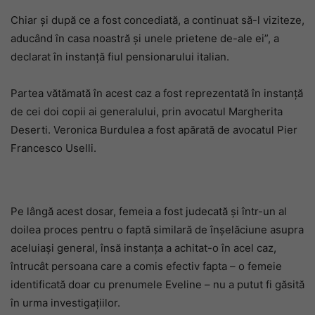
Chiar și după ce a fost concediată, a continuat să-l viziteze,
aducând în casa noastră și unele prietene de-ale ei”, a
declarat în instanță fiul pensionarului italian.
Partea vătămată în acest caz a fost reprezentată în instanță
de cei doi copii ai generalului, prin avocatul Margherita
Deserti. Veronica Burdulea a fost apărată de avocatul Pier
Francesco Uselli.
Pe lângă acest dosar, femeia a fost judecată și într-un al
doilea proces pentru o faptă similară de înșelăciune asupra
aceluiași general, însă instanța a achitat-o în acel caz,
întrucât persoana care a comis efectiv fapta – o femeie
identificată doar cu prenumele Eveline – nu a putut fi găsită
în urma investigațiilor.