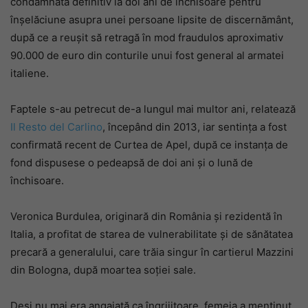
condamnată definitiv la doi ani de închisoare pentru
înșelăciune asupra unei persoane lipsite de discernământ,
după ce a reușit să retragă în mod fraudulos aproximativ
90.000 de euro din conturile unui fost general al armatei
italiene.
Faptele s-au petrecut de-a lungul mai multor ani, relatează
Il Resto del Carlino
, începând din 2013, iar sentința a fost
confirmată recent de Curtea de Apel, după ce instanța de
fond dispusese o pedeapsă de doi ani și o lună de
închisoare.
Veronica Burdulea, originară din România și rezidentă în
Italia, a profitat de starea de vulnerabilitate și de sănătatea
precară a generalului, care trăia singur în cartierul Mazzini
din Bologna, după moartea soției sale.
Deși nu mai era angajată ca îngrijitoare, femeia a menținut