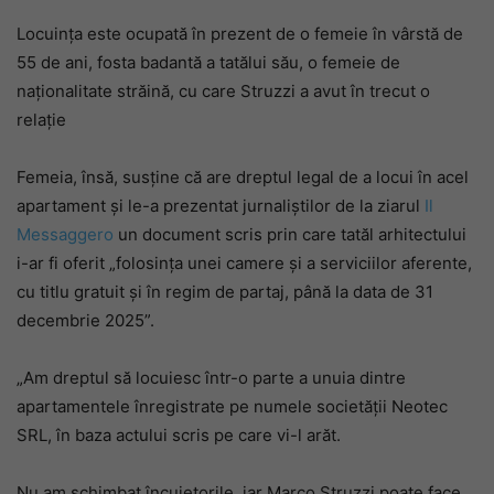
Locuința este ocupată în prezent de o femeie în vârstă de
55 de ani, fosta badantă a tatălui său, o femeie de
naționalitate străină, cu care Struzzi a avut în trecut o
relație
Femeia, însă, susține că are dreptul legal de a locui în acel
apartament și le-a prezentat jurnaliștilor de la ziarul
Il
Messaggero
un document scris prin care tatăl arhitectului
i-ar fi oferit „folosința unei camere și a serviciilor aferente,
cu titlu gratuit și în regim de partaj, până la data de 31
decembrie 2025”.
„Am dreptul să locuiesc într-o parte a unuia dintre
apartamentele înregistrate pe numele societății Neotec
SRL, în baza actului scris pe care vi-l arăt.
Nu am schimbat încuietorile, iar Marco Struzzi poate face