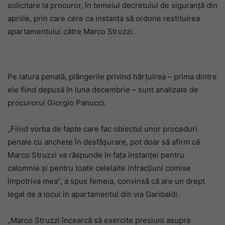
solicitare la procuror, în temeiul decretului de siguranță din
aprilie, prin care cere ca instanța să ordone restituirea
apartamentului către Marco Struzzi.
Pe latura penală, plângerile privind hărțuirea – prima dintre
ele fiind depusă în luna decembrie – sunt analizate de
procurorul Giorgio Panucci.
„Fiind vorba de fapte care fac obiectul unor proceduri
penale cu anchete în desfășurare, pot doar să afirm că
Marco Struzzi va răspunde în fața instanței pentru
calomnie și pentru toate celelalte infracțiuni comise
împotriva mea”, a spus femeia, convinsă că are un drept
legal de a locui în apartamentul din via Garibaldi.
„Marco Struzzi încearcă să exercite presiuni asupra