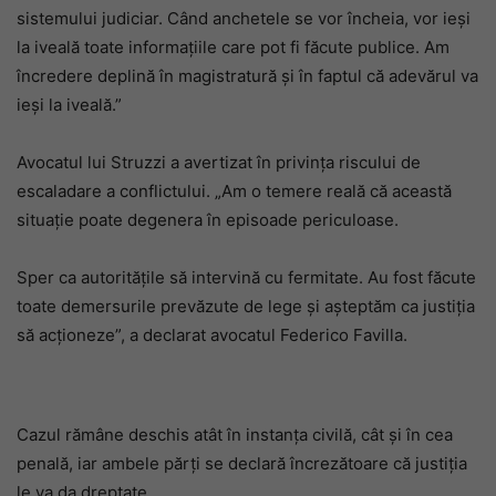
sistemului judiciar. Când anchetele se vor încheia, vor ieși
la iveală toate informațiile care pot fi făcute publice. Am
încredere deplină în magistratură și în faptul că adevărul va
ieși la iveală.”
Avocatul lui Struzzi a avertizat în privința riscului de
escaladare a conflictului. „Am o temere reală că această
situație poate degenera în episoade periculoase.
Sper ca autoritățile să intervină cu fermitate. Au fost făcute
toate demersurile prevăzute de lege și așteptăm ca justiția
să acționeze”, a declarat avocatul Federico Favilla.
Cazul rămâne deschis atât în instanța civilă, cât și în cea
penală, iar ambele părți se declară încrezătoare că justiția
le va da dreptate.