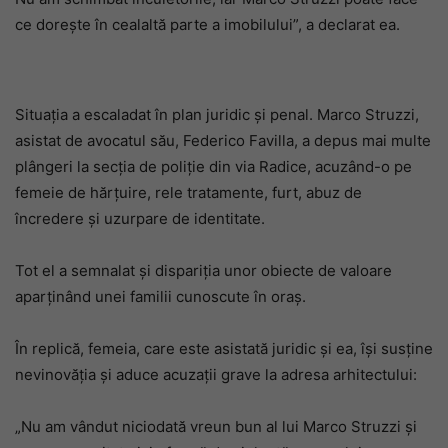
ce dorește în cealaltă parte a imobilului”, a declarat ea.
Situația a escaladat în plan juridic și penal. Marco Struzzi,
asistat de avocatul său, Federico Favilla, a depus mai multe
plângeri la secția de poliție din via Radice, acuzând-o pe
femeie de hărțuire, rele tratamente, furt, abuz de
încredere și uzurpare de identitate.
Tot el a semnalat și dispariția unor obiecte de valoare
aparținând unei familii cunoscute în oraș.
În replică, femeia, care este asistată juridic și ea, își susține
nevinovăția și aduce acuzații grave la adresa arhitectului:
„Nu am vândut niciodată vreun bun al lui Marco Struzzi și