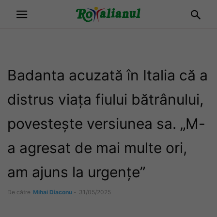
Badanta acuzată în Italia că a
distrus viața fiului bătrânului,
povestește versiunea sa. „M-
a agresat de mai multe ori,
am ajuns la urgențe”
De către
Mihai Diaconu
-
31/05/2025