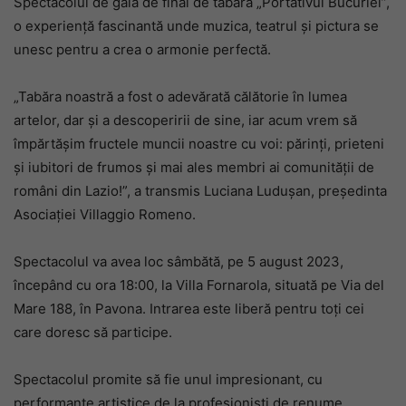
Spectacolul de gală de final de tabără „Portativul Bucuriei”,
o experiență fascinantă unde muzica, teatrul și pictura se
unesc pentru a crea o armonie perfectă.
„Tabăra noastră a fost o adevărată călătorie în lumea
artelor, dar și a descoperirii de sine, iar acum vrem să
împărtășim fructele muncii noastre cu voi: părinți, prieteni
și iubitori de frumos și mai ales membri ai comunității de
români din Lazio!”, a transmis Luciana Ludușan, președinta
Asociației Villaggio Romeno.
Spectacolul va avea loc sâmbătă, pe 5 august 2023,
începând cu ora 18:00, la Villa Fornarola, situată pe Via del
Mare 188, în Pavona. Intrarea este liberă pentru toți cei
care doresc să participe.
Spectacolul promite să fie unul impresionant, cu
performanțe artistice de la profesioniști de renume