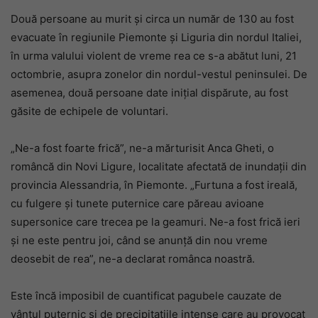
Două persoane au murit și circa un număr de 130 au fost
evacuate în regiunile Piemonte și Liguria din nordul Italiei,
în urma valului violent de vreme rea ce s-a abătut luni, 21
octombrie, asupra zonelor din nordul-vestul peninsulei. De
asemenea, două persoane date inițial dispărute, au fost
găsite de echipele de voluntari.
„Ne-a fost foarte frică”, ne-a mărturisit Anca Gheti, o
româncă din Novi Ligure, localitate afectată de inundații din
provincia Alessandria, în Piemonte. „Furtuna a fost ireală,
cu fulgere și tunete puternice care păreau avioane
supersonice care trecea pe la geamuri. Ne-a fost frică ieri
și ne este pentru joi, când se anunță din nou vreme
deosebit de rea”, ne-a declarat românca noastră.
Este încă imposibil de cuantificat pagubele cauzate de
vântul puternic și de precipitațiile intense care au provocat