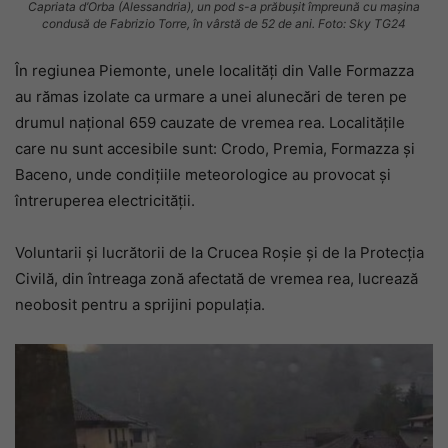
Capriata d’Orba (Alessandria), un pod s-a prăbușit împreună cu mașina
condusă de Fabrizio Torre, în vârstă de 52 de ani. Foto: Sky TG24
În regiunea Piemonte, unele localități din Valle Formazza
au rămas izolate ca urmare a unei alunecări de teren pe
drumul național 659 cauzate de vremea rea. Localitățile
care nu sunt accesibile sunt: ​​Crodo, Premia, Formazza și
Baceno, unde condițiile meteorologice au provocat și
întreruperea electricității.
Voluntarii și lucrătorii de la Crucea Roșie și de la Protecția
Civilă, din întreaga zonă afectată de vremea rea, ​lucrează
neobosit pentru a sprijini populația.