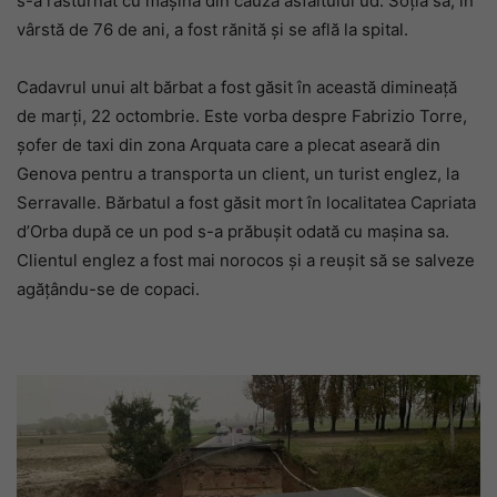
s-a răsturnat cu mașina din cauza asfaltului ud. Soția sa, în
vârstă de 76 de ani, a fost rănită și se află la spital.
Cadavrul unui alt bărbat a fost găsit în această dimineață
de marți, 22 octombrie. Este vorba despre Fabrizio Torre,
șofer de taxi din zona Arquata care a plecat aseară din
Genova pentru a transporta un client, un turist englez, la
Serravalle. Bărbatul a fost găsit mort în localitatea Capriata
d’Orba după ce un pod s-a prăbușit odată cu mașina sa.
Clientul englez a fost mai norocos și a reușit să se salveze
agățându-se de copaci.