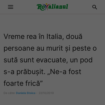
Vreme rea în Italia, două
persoane au murit și peste o
sută sunt evacuate, un pod
s-a prăbușit. „Ne-a fost
foarte frică”
De către
Daniela Stoica
-
22/10/2019