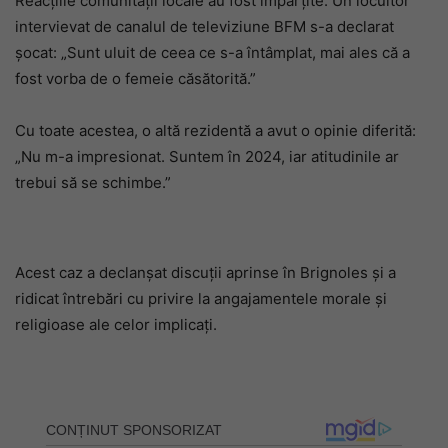
Reacțiile comunității locale au fost împărțite. Un locuitor
intervievat de canalul de televiziune BFM s-a declarat
șocat: „Sunt uluit de ceea ce s-a întâmplat, mai ales că a
fost vorba de o femeie căsătorită.”
Cu toate acestea, o altă rezidentă a avut o opinie diferită:
„Nu m-a impresionat. Suntem în 2024, iar atitudinile ar
trebui să se schimbe.”
Acest caz a declanșat discuții aprinse în Brignoles și a
ridicat întrebări cu privire la angajamentele morale și
religioase ale celor implicați.