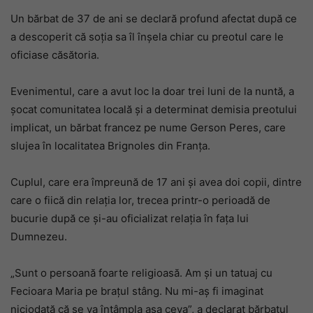
Un bărbat de 37 de ani se declară profund afectat după ce
a descoperit că soția sa îl înșela chiar cu preotul care le
oficiase căsătoria.
Evenimentul, care a avut loc la doar trei luni de la nuntă, a
șocat comunitatea locală și a determinat demisia preotului
implicat, un bărbat francez pe nume Gerson Peres, care
slujea în localitatea Brignoles din Franța.
Cuplul, care era împreună de 17 ani și avea doi copii, dintre
care o fiică din relația lor, trecea printr-o perioadă de
bucurie după ce și-au oficializat relația în fața lui
Dumnezeu.
„Sunt o persoană foarte religioasă. Am și un tatuaj cu
Fecioara Maria pe brațul stâng. Nu mi-aș fi imaginat
niciodată că se va întâmpla așa ceva”, a declarat bărbatul