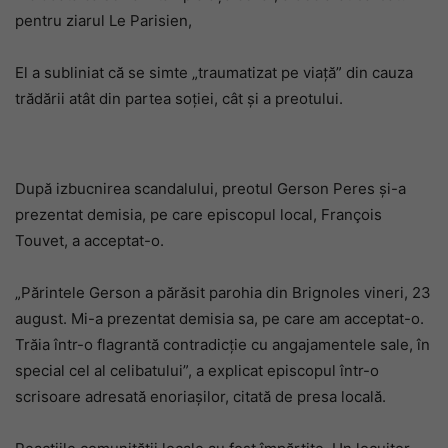
pentru ziarul Le Parisien,
El a subliniat că se simte „traumatizat pe viață” din cauza
trădării atât din partea soției, cât și a preotului.
După izbucnirea scandalului, preotul Gerson Peres și-a
prezentat demisia, pe care episcopul local, François
Touvet, a acceptat-o.
„Părintele Gerson a părăsit parohia din Brignoles vineri, 23
august. Mi-a prezentat demisia sa, pe care am acceptat-o.
Trăia într-o flagrantă contradicție cu angajamentele sale, în
special cel al celibatului”, a explicat episcopul într-o
scrisoare adresată enoriașilor, citată de presa locală.