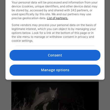
Your personal data will be processed and information from your
device (cookies, unique identifiers, and other device data) may
be stored by, accessed by and shared with 242 partners, or
used specifically by this site. We and our partners may use
precise geolocation data.
List of partners.
Some vendors may process your personal data on the basis of
legitimate interest, which you can object to by managing your
options below. Look for a link at the bottom of this page or in
the site menu to manage or withdraw consent in privacy and
cookie settings.
Consent
Manage options