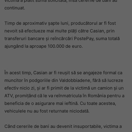
victima a plătit suma solicitată, însă cererile de bani au
continuat.
Timp de aproximativ șapte luni, producătorul ar fi fost
nevoit să efectueze mai multe plăți către Casian, prin
transferuri bancare și reîncărcări PostePay, suma totală
ajungând la aproape 100.000 de euro.
În acest timp, Casian ar fi reușit să se angajeze formal ca
muncitor în podgoriile din Valdobbiadene, fără să lucreze
efectiv nicio zi, și ar fi primit de la victimă un camion și un
ATV, promițând că le va reînmatricula în România pentru a
beneficia de o asigurare mai ieftină. Cu toate acestea,
vehiculele nu au fost returnate niciodată.
Când cererile de bani au devenit insuportabile, victima a