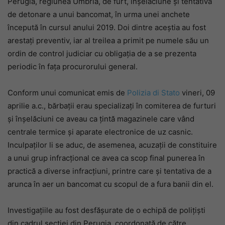
Perugia, regiunea Umbria, de furt, înșelăciune și tentativa
de detonare a unui bancomat, în urma unei anchete
începută în cursul anului 2019. Doi dintre aceștia au fost
arestați preventiv, iar al treilea a primit pe numele său un
ordin de control judiciar cu obligația de a se prezenta
periodic în fața procurorului general.
Conform unui comunicat emis de
Polizia di Stato
vineri, 09
aprilie a.c., bărbații erau specializați în comiterea de furturi
și înșelăciuni ce aveau ca țintă magazinele care vând
centrale termice și aparate electronice de uz casnic.
Inculpaților li se aduc, de asemenea, acuzații de constituire
a unui grup infracțional ce avea ca scop final punerea în
practică a diverse infracțiuni, printre care și tentativa de a
arunca în aer un bancomat cu scopul de a fura banii din el.
Investigațiile au fost desfășurate de o echipă de polițiști
din cadrul secției din Perugia, coordonată de către