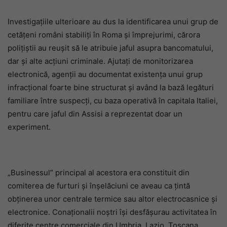
Investigațiile ulterioare au dus la identificarea unui grup de
cetățeni români stabiliți în Roma și împrejurimi, cărora
polițiștii au reușit să le atribuie jaful asupra bancomatului,
dar și alte acțiuni criminale. Ajutați de monitorizarea
electronică, agenții au documentat existența unui grup
infracțional foarte bine structurat și având la bază legături
familiare între suspecți, cu baza operativă în capitala Italiei,
pentru care jaful din Assisi a reprezentat doar un
experiment.
„Businessul” principal al acestora era constituit din
comiterea de furturi și înșelăciuni ce aveau ca țintă
obținerea unor centrale termice sau altor electrocasnice și
electronice. Conaționalii noștri își desfășurau activitatea în
diferite centre comerciale din Umbria, Lazio, Toscana,