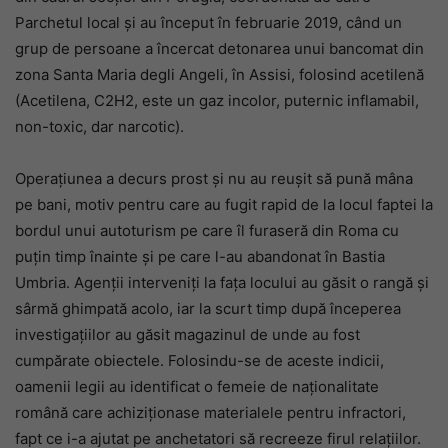
Parchetul local și au început în februarie 2019, când un
grup de persoane a încercat detonarea unui bancomat din
zona Santa Maria degli Angeli, în Assisi, folosind acetilenă
(Acetilena, C2H2, este un gaz incolor, puternic inflamabil,
non-toxic, dar narcotic).
Operațiunea a decurs prost și nu au reușit să pună mâna
pe bani, motiv pentru care au fugit rapid de la locul faptei la
bordul unui autoturism pe care îl furaseră din Roma cu
puțin timp înainte și pe care l-au abandonat în Bastia
Umbria. Agenții interveniți la fața locului au găsit o rangă și
sârmă ghimpată acolo, iar la scurt timp după începerea
investigațiilor au găsit magazinul de unde au fost
cumpărate obiectele. Folosindu-se de aceste indicii,
oamenii legii au identificat o femeie de naționalitate
română care achiziționase materialele pentru infractori,
fapt ce i-a ajutat pe anchetatori să recreeze firul relațiilor.