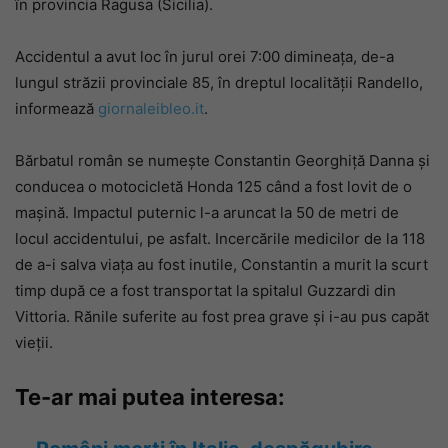
în provincia Ragusa (Sicilia).
Accidentul a avut loc în jurul orei 7:00 dimineața, de-a
lungul străzii provinciale 85, în dreptul localității Randello,
informează
giornaleibleo.it
.
Bărbatul român se numește Constantin Georghiță Danna și
conducea o motocicletă Honda 125 când a fost lovit de o
mașină. Impactul puternic l-a aruncat la 50 de metri de
locul accidentului, pe asfalt. Incercările medicilor de la 118
de a-i salva viața au fost inutile, Constantin a murit la scurt
timp după ce a fost transportat la spitalul Guzzardi din
Vittoria. Rănile suferite au fost prea grave și i-au pus capăt
vieții.
Te-ar mai putea interesa: