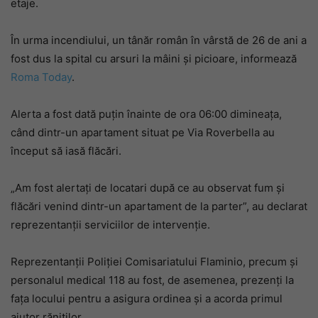
etaje.
În urma incendiului, un tânăr român în vârstă de 26 de ani a
fost dus la spital cu arsuri la mâini și picioare, informează
Roma Today
.
Alerta a fost dată puțin înainte de ora 06:00 dimineața,
când dintr-un apartament situat pe Via Roverbella au
început să iasă flăcări.
„Am fost alertați de locatari după ce au observat fum și
flăcări venind dintr-un apartament de la parter”, au declarat
reprezentanții serviciilor de intervenție.
Reprezentanții Poliției Comisariatului Flaminio, precum și
personalul medical 118 au fost, de asemenea, prezenți la
fața locului pentru a asigura ordinea și a acorda primul
ajutor răniților.