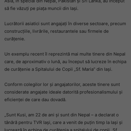
Asia, în special din Nepal, Pakistan și Sri Lanka, au început
să fie văzuți pe piața muncii din Iași.
Lucrătorii asiatici sunt angajați în diverse sectoare, precum
construcțiile, livrările, restaurantele sau firmele de
curățenie.
Un exemplu recent îl reprezintă mai multe tinere din Nepal
care, de aproximativ o lună, au început să lucreze în echipa
de curățenie a Spitalului de Copii „Sf. Maria” din Iași.
Conform colegilor lor și angajatorilor, aceste tinere sunt
considerate angajate ideale datorită profesionalismului și
eficienței de care dau dovadă.
„Sunt Kusi, am 22 de ani și sunt din Nepal – a declarat o
tânără pentru TVR Iași, care a venit de puțin timp la Iași și
lucrează în echipa de curățenia a spitalului de copii „Sf.