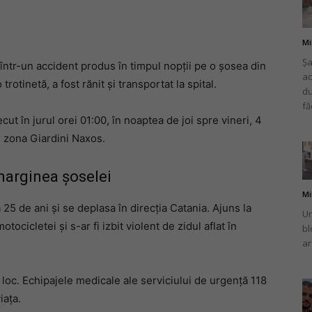
Mi
Șa
într-un accident produs în timpul nopții pe o șosea din
ac
românului
o trotinetă, a fost rănit și transportat la spital.
du
fă
ecut în jurul orei 01:00, în noaptea de joi spre vineri, 4
n zona Giardini Naxos.
din
 marginea șoselei
Mi
a 25 de ani și se deplasa în direcția Catania. Ajuns la
Un
otocicletei și s-ar fi izbit violent de zidul aflat în
bl
ar
Italia
 loc. Echipajele medicale ale serviciului de urgență 118
iața.