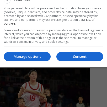
Learn more
Your personal data will be processed and information from your device
(cookies, unique identifiers, and other device data) may be stored by,
Mi
accessed by and shared with 242 partners, or used specifically by this
site. We and our partners may use precise geolocation data.
List of
Un
partners.
re
Some vendors may process your personal data on the basis of legitimate
pr
interest, which you can object to by managing your options below. Look
co
for a link at the bottom of this page or in the site menu to manage or
withdraw consent in privacy and cookie settings.
Manage options
Consent