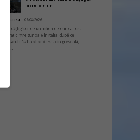
un milion de...
hai Diaconu
-
05/08/2026
 bilet câștigător de un milion de euro a fost
cuperat dintre gunoaie în Italia, după ce
oprietarul său l-a abandonat din greșeală,
nvins...