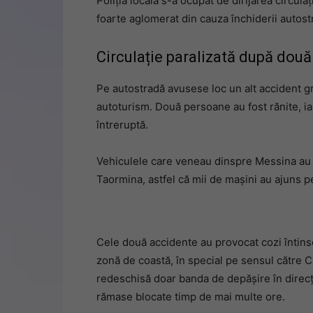
Poliția locală s-a ocupat de dirijarea circul
foarte aglomerat din cauza închiderii autos
Circulație paralizată după dou
Pe autostradă avusese loc un alt accident gr
autoturism. Două persoane au fost rănite, iar
întreruptă.
Vehiculele care veneau dinspre Messina au f
Taormina, astfel că mii de mașini au ajuns p
Cele două accidente au provocat cozi întinse 
zonă de coastă, în special pe sensul către Ca
redeschisă doar banda de depășire în direcț
rămase blocate timp de mai multe ore.