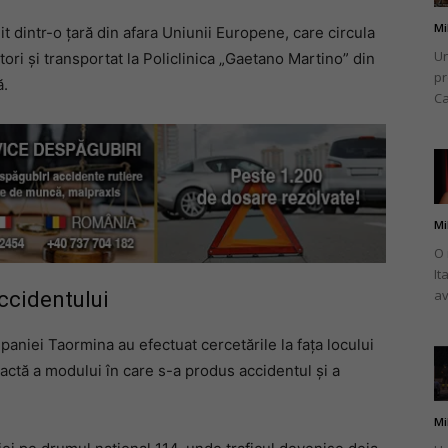
Mi
it dintr-o țară din afara Uniunii Europene, care circula
Un
tori și transportat la Policlinica „Gaetano Martino” din
pr
ă.
Ca
Mi
O 
It
av
ccidentului
paniei Taormina au efectuat cercetările la fața locului
exactă a modului în care s-a produs accidentul și a
Mi