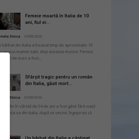
Femeie moartă în Italia de 10
ani, fiul ei...
niela Stoica
-
05/08/2026
 bărbat din Italia a încasat timp de aproximativ 10
i pensia mamei sale, deși aceasta murise. Pensia
 2.000 de euro a fost...
Sfârșit tragic pentru un român
din Italia, găsit mort...
niela Stoica
-
05/08/2026
 român în vârstă de 54 de ani a fost găsit fără viață
 locuința sa din Italia, după ce vecinii, îngrijorați că
...
Un bărbat din Italia a câștigat