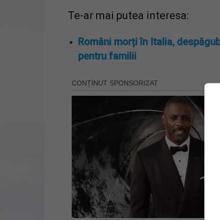
Te-ar mai putea interesa:
Români morți în Italia, despăgub
pentru familii