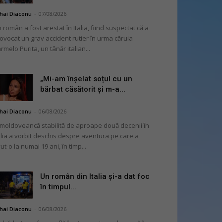
hai Diaconu
-
07/08/2026
 român a fost arestat în Italia, fiind suspectat că a
ovocat un grav accident rutier în urma căruia
rmelo Purita, un tânăr italian...
„Mi-am înșelat soțul cu un
bărbat căsătorit și m-a...
hai Diaconu
-
06/08/2026
moldoveancă stabilită de aproape două decenii în
alia a vorbit deschis despre aventura pe care a
ut-o la numai 19 ani, în timp...
Un român din Italia și-a dat foc
în timpul...
hai Diaconu
-
06/08/2026