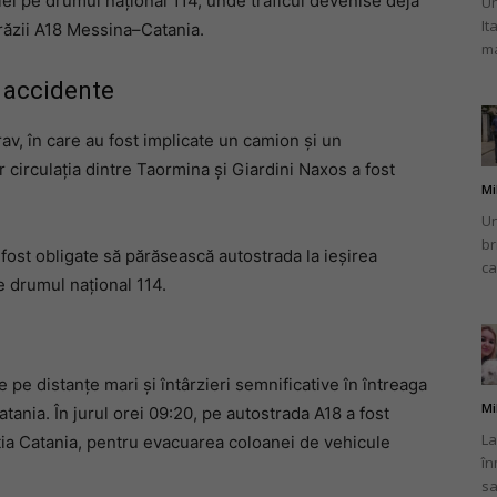
ației pe drumul național 114, unde traficul devenise deja
Un
It
trăzii A18 Messina–Catania.
ma
ă accidente
av, în care au fost implicate un camion și un
 circulația dintre Taormina și Giardini Naxos a fost
Mi
Un
br
ost obligate să părăsească autostrada la ieșirea
ca
e drumul național 114.
pe distanțe mari și întârzieri semnificative în întreaga
Mi
tania. În jurul orei 09:20, pe autostrada A18 a fost
La
ia Catania, pentru evacuarea coloanei de vehicule
în
sa