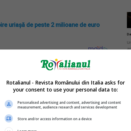
ire uriașă de peste 2 milioane de euro
Da
Un
an
de
Rotalianul - Revista Românului din Italia asks for
your consent to use your personal data to:
Da
Un
Personalised advertising and content, advertising and content
în
measurement, audience research and services development
nu
Store and/or access information on a device