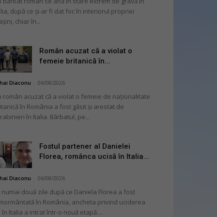
 bărbat român se află în stare extrem de gravă în
alia, după ce și-ar fi dat foc în interiorul propriei
șini, chiar în...
Român acuzat că a violat o
femeie britanică în...
hai Diaconu
-
06/08/2026
 român acuzat că a violat o femeie de naționalitate
itanică în România a fost găsit și arestat de
rabinieri în Italia. Bărbatul, pe...
Fostul partener al Danielei
Florea, românca ucisă în Italia...
hai Diaconu
-
06/08/2026
 numai două zile după ce Daniela Florea a fost
mormântată în România, ancheta privind uciderea
 în Italia a intrat într-o nouă etapă....