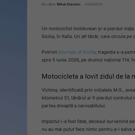
De către
Mihai Diaconu
-
06/06/2026
Un motociclist moldovean și-a pierdut viața 
Sicilia, în Italia. Un alt tânăr, care circula pe 
Potrivit
Giornale di Sicilia
, tragedia s-a petr
spre 5 iunie 2026, pe drumul național 114, î
Motocicleta a lovit zidul de la
Victima, identificată prin inițialele M.G., ave
kilometrul 51, tânărul ar fi pierdut controlul m
partea dreaptă a carosabilului.
Impactul i-a fost fatal, decesul survenind pe
nu au mai putut face nimic pentru a-i salva v