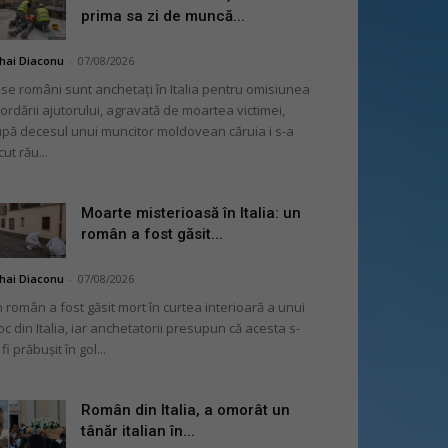
prima sa zi de muncă...
hai Diaconu
-
07/08/2026
se români sunt anchetați în Italia pentru omisiunea
ordării ajutorului, agravată de moartea victimei,
pă decesul unui muncitor moldovean căruia i s-a
cut rău...
Moarte misterioasă în Italia: un
român a fost găsit...
hai Diaconu
-
07/08/2026
 român a fost găsit mort în curtea interioară a unui
oc din Italia, iar anchetatorii presupun că acesta s-
 fi prăbușit în gol...
Român din Italia, a omorât un
tânăr italian în...