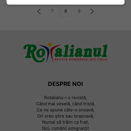
7
8
9
DESPRE NOI
Rotalianu-i o revistă,
Când mai veselă, când tristă,
Ce ne spune câte-o snoavă,
Ori vreo știre sau braşoavă,
Numai să trăim ca frați,
Noi, românii emigranți!