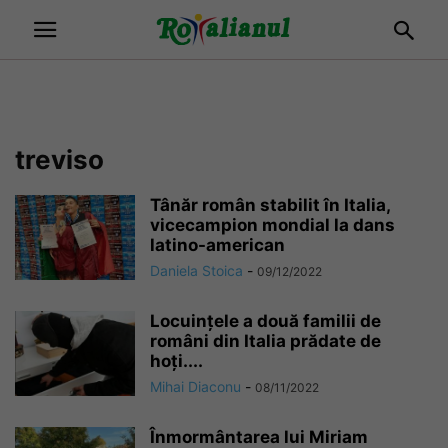
treviso
Tânăr român stabilit în Italia,
vicecampion mondial la dans
latino-american
Daniela Stoica
-
09/12/2022
Locuințele a două familii de
români din Italia prădate de
hoți....
Mihai Diaconu
-
08/11/2022
Înmormântarea lui Miriam