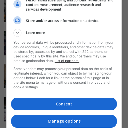
Personalised advertising and content, advertising and
Badantă moldoveancă din Italia
content measurement, audience research and
cu arsuri grave în urma unei
services development
explozii...
Daniela Stoica
-
22/10/2022
Store and/or access information on a device
Learn more
Tânăr italian în delir, ucide un
biciclist și fură trei mașini...
Your personal data will be processed and information from your
Daniela Stoica
-
device (cookies, unique identifiers, and other device data) may
02/10/2022
be stored by, accessed by and shared with 242 partners, or
used specifically by this site. We and our partners may use
precise geolocation data.
List of partners.
Viticultor italian în căutare de
Some vendors may process your personal data on the basis of
personal: „Suntem nevoiți să
legitimate interest, which you can object to by managing your
angajăm imigranți,...
options below. Look for a link at the bottom of this page or in
the site menu to manage or withdraw consent in privacy and
Daniela Stoica
-
03/08/2022
cookie settings.
Nepoata unei badante ucrainene
Consent
din Italia a murit înecată într-un
lac....
Mircea Iordache
-
29/07/2022
Manage options