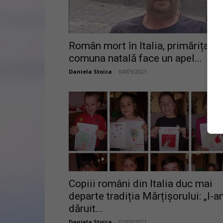
Român mort în Italia, primărița di
comuna natală face un apel...
Daniela Stoica
-
04/05/2021
Copiii români din Italia duc mai
departe tradiția Mărțișorului: „I-
dăruit...
Daniela Stoica
-
02/03/2021