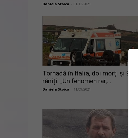
Daniela Stoica
-
01/12/2021
Tornadă în Italia, doi morți și 9
răniți. „Un fenomen rar,...
Daniela Stoica
-
11/09/2021