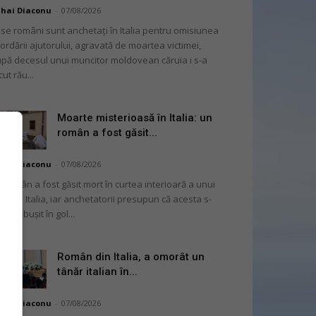
hai Diaconu
-
07/08/2026
se români sunt anchetați în Italia pentru omisiunea
ordării ajutorului, agravată de moartea victimei,
pă decesul unui muncitor moldovean căruia i s-a
cut rău...
Moarte misterioasă în Italia: un
român a fost găsit...
hai Diaconu
-
07/08/2026
 român a fost găsit mort în curtea interioară a unui
oc din Italia, iar anchetatorii presupun că acesta s-
 fi prăbușit în gol...
Român din Italia, a omorât un
tânăr italian în...
hai Diaconu
-
07/08/2026