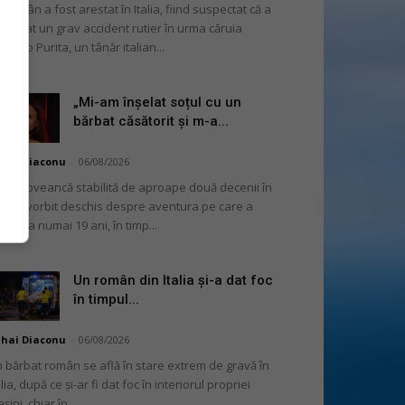
 român a fost arestat în Italia, fiind suspectat că a
ovocat un grav accident rutier în urma căruia
rmelo Purita, un tânăr italian...
„Mi-am înșelat soțul cu un
bărbat căsătorit și m-a...
hai Diaconu
-
06/08/2026
moldoveancă stabilită de aproape două decenii în
alia a vorbit deschis despre aventura pe care a
ut-o la numai 19 ani, în timp...
Un român din Italia și-a dat foc
în timpul...
hai Diaconu
-
06/08/2026
 bărbat român se află în stare extrem de gravă în
alia, după ce și-ar fi dat foc în interiorul propriei
șini, chiar în...