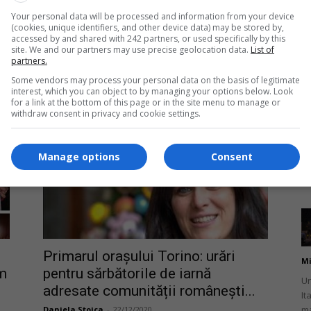
Un
Your personal data will be processed and information from your device
pr
(cookies, unique identifiers, and other device data) may be stored by,
Ca
accessed by and shared with 242 partners, or used specifically by this
site. We and our partners may use precise geolocation data.
List of
partners.
n
Italia: Hoț român blocat și dat pe
mâna polițiștilor de un...
Some vendors may process your personal data on the basis of legitimate
interest, which you can object to by managing your options below. Look
Mihai Diaconu
-
18/03/2021
for a link at the bottom of this page or in the site menu to manage or
withdraw consent in privacy and cookie settings.
Mi
O 
Manage options
Consent
It
av
Primarul orașului Torino: urări
Mi
am
pentru sărbătorile de iarnă
Un
adresate comunității românești...
It
ma
Daniela Stoica
-
22/12/2020