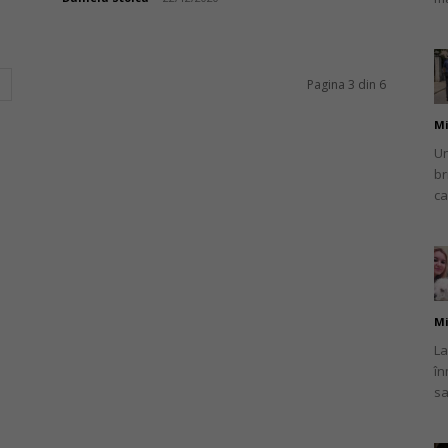
Pagina 3 din 6
Mi
Un
br
ca
Mi
La
în
sa