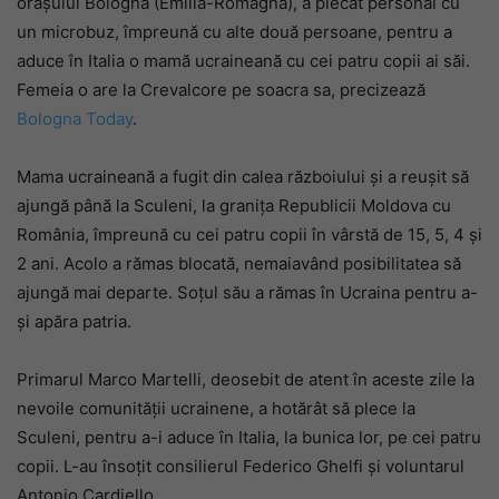
orașului Bologna (Emilia-Romagna), a plecat personal cu
un microbuz, împreună cu alte două persoane, pentru a
aduce în Italia o mamă ucraineană cu cei patru copii ai săi.
Femeia o are la Crevalcore pe soacra sa, precizează
Bologna Today
.
Mama ucraineană a fugit din calea războiului și a reușit să
ajungă până la Sculeni, la granița Republicii Moldova cu
România, împreună cu cei patru copii în vârstă de 15, 5, 4 și
2 ani. Acolo a rămas blocată, nemaiavând posibilitatea să
ajungă mai departe. Soțul său a rămas în Ucraina pentru a-
și apăra patria.
Primarul Marco Martelli, deosebit de atent în aceste zile la
nevoile comunității ucrainene, a hotărât să plece la
Sculeni, pentru a-i aduce în Italia, la bunica lor, pe cei patru
copii. L-au însoțit consilierul Federico Ghelfi și voluntarul
Antonio Cardiello.