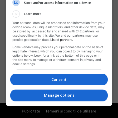
Store and/or access information on a device
Learn more
Your personal data will be processed and information from your
device (cookies, unique identifiers, and other device data) may
be stored by, accessed by and shared with 242 partners, or
used specifically by this site. We and our partners may use
precise geolocation data.
List of partners.
DESPRE NOI
Some vendors may process your personal data on the basis of
legitimate interest, which you can object to by managing your
Rotalianu-i o revistă,
options below. Look for a link at the bottom of this page or in
the site menu to manage or withdraw consent in privacy and
Când mai veselă, când tristă,
cookie settings.
Ce ne spune câte-o snoavă,
Ori vreo știre sau braşoavă,
Numai să trăim ca frați,
Consent
Noi, românii emigranți!
Contactați-ne:
contact@rotalianul.com
Manage options
Publicitate
Termeni și condiții de utilizare