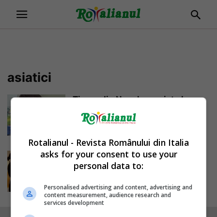
asiatici
Tinere din Nepal, angajate la
curățenie într-un mare spital din
România:...
Daniela Stoica
-
18/08/2024
Rotalianul - Revista Românului din Italia
asks for your consent to use your
Angajaţi din Asia înlocuiesc
personal data to:
românii plecați în străinătate.
Criza forței de...
Personalised advertising and content, advertising and
Daniela Stoica
-
28/02/2019
content measurement, audience research and
services development