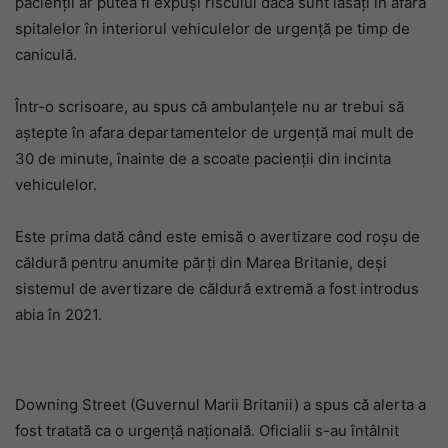
pacienții ar putea fi expuși riscului dacă sunt lăsați în afara
spitalelor în interiorul vehiculelor de urgență pe timp de
caniculă.
Într-o scrisoare, au spus că ambulanțele nu ar trebui să
aștepte în afara departamentelor de urgență mai mult de
30 de minute, înainte de a scoate pacienții din incinta
vehiculelor.
Este prima dată când este emisă o avertizare cod roșu de
căldură pentru anumite părți din Marea Britanie, deși
sistemul de avertizare de căldură extremă a fost introdus
abia în 2021.
Downing Street (Guvernul Marii Britanii) a spus că alerta a
fost tratată ca o urgență națională. Oficialii s-au întâlnit