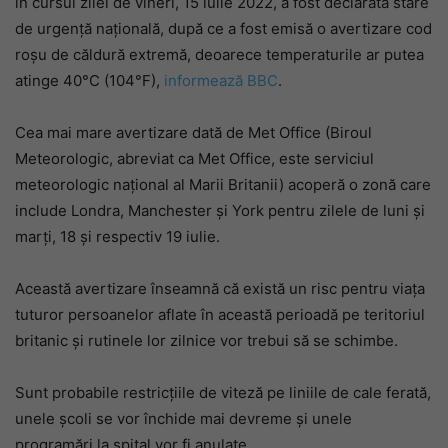
în cursul zilei de vineri, 15 iulie 2022, a fost declarată stare
de urgență națională, după ce a fost emisă o avertizare cod
roșu de căldură extremă, deoarece temperaturile ar putea
atinge 40°C (104°F),
informează BBC
.
Cea mai mare avertizare dată de Met Office (Biroul
Meteorologic, abreviat ca Met Office, este serviciul
meteorologic național al Marii Britanii) acoperă o zonă care
include Londra, Manchester și York pentru zilele de luni și
marți, 18 și respectiv 19 iulie.
Această avertizare înseamnă că există un risc pentru viața
tuturor persoanelor aflate în această perioadă pe teritoriul
britanic și rutinele lor zilnice vor trebui să se schimbe.
Sunt probabile restricțiile de viteză pe liniile de cale ferată,
unele școli se vor închide mai devreme și unele
programări la spital vor fi anulate.