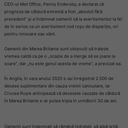
CEO-ul Met Office, Penny Endersby, a declarat că
prognoza de căldură extremă a fost „absolut fără
precedent” și a îndemnat oamenii să ia avertismentul la fel
de în serios ca un avertisment cod roșu de dispariție, ori
pentru ninsoare sau vânt.
Oamenii din Marea Britanie sunt obișnuiți să trateze
vremea caldă ca pe o „ocazie de a merge să se joace la
soare”, dar „nu este genul acesta de vreme”, a precizat ea.
În Anglia, în vara anului 2020 s-au înregistrat 2.500 de
decese suplimentare din cauza vremii caniculare, iar
Crucea Roșie anticipează că decesele cauzate de căldură
în Marea Britanie s-ar putea tripla în următorii 30 de ani.
Oamenii sunt îndemnați să rămână hidratați, să aibă grijă