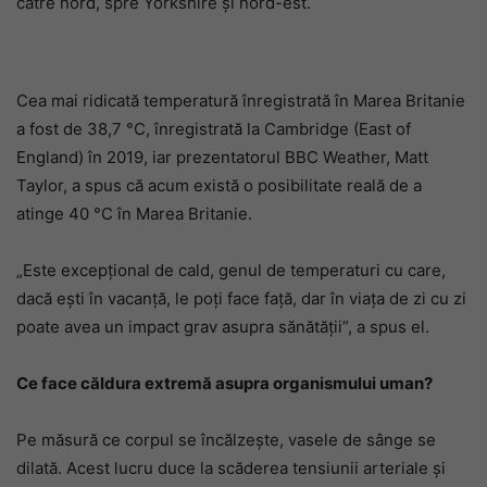
către nord, spre Yorkshire și nord-est.
Cea mai ridicată temperatură înregistrată în Marea Britanie
a fost de 38,7 °C, înregistrată la Cambridge (East of
England) în 2019, iar prezentatorul BBC Weather, Matt
Taylor, a spus că acum există o posibilitate reală de a
atinge 40 °C în Marea Britanie.
„Este excepțional de cald, genul de temperaturi cu care,
dacă ești în vacanță, le poți face față, dar în viața de zi cu zi
poate avea un impact grav asupra sănătății”, a spus el.
Ce face căldura extremă asupra organismului uman?
Pe măsură ce corpul se încălzește, vasele de sânge se
dilată. Acest lucru duce la scăderea tensiunii arteriale și