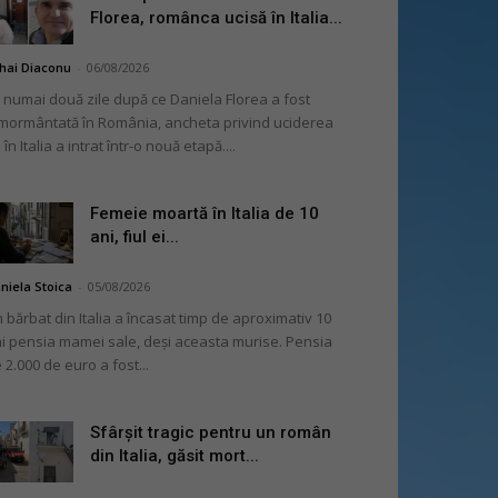
Florea, românca ucisă în Italia...
hai Diaconu
-
06/08/2026
 numai două zile după ce Daniela Florea a fost
mormântată în România, ancheta privind uciderea
 în Italia a intrat într-o nouă etapă....
Femeie moartă în Italia de 10
ani, fiul ei...
niela Stoica
-
05/08/2026
 bărbat din Italia a încasat timp de aproximativ 10
i pensia mamei sale, deși aceasta murise. Pensia
 2.000 de euro a fost...
Sfârșit tragic pentru un român
din Italia, găsit mort...