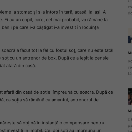
Un
co
eme la stomac și s-a întors în țară, acasă, la Iași. A
do
e. Ei au un copil, care, cel mai probabil, va rămâne la
banii pe care i-a câștigat i-a investit în locuința
acră a făcut tot la fel cu fostul soț, care nu este tatăl
Mi
e soț cu un antrenor de box. După ce a ieșit la pensie
Ro
dat afară din casă.
în
fă
dat afară din casă de soție, împreună cu soacra. După ce
radă, ca soția să rămână cu amantul, antrenorul de
Mi
Da
urmărește să obțină în instanță o compensare pentru
pa
ost investiți în imobil. Cei doi soți au împreună un
în