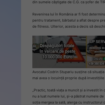
din sumele câștigate de C.G. ca șofer de TIR
Revenirea lui în România ar fi fost determin
pentru tratament, bărbatul a aflat despre pr
de fitness. Ulterior, acesta a decis să desch
Avocatul Codrin Stupariu susține că situația c
mai avea o locuință proprie după investițiile
„Practic, toată viața a muncit și a investit î
nu a luat numele lui, și-a păstrat numele de 
soția mergea la sală, alerga cu instructorul d