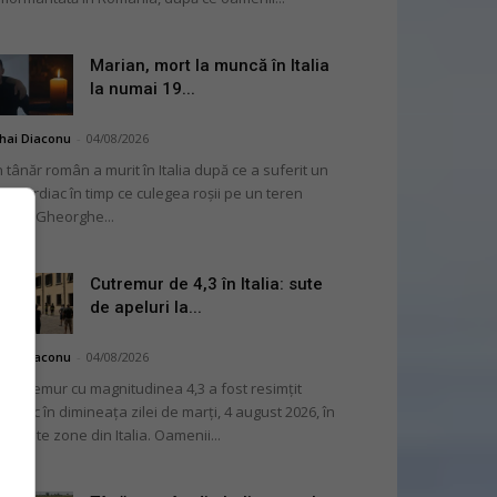
Marian, mort la muncă în Italia
la numai 19...
hai Diaconu
-
04/08/2026
 tânăr român a murit în Italia după ce a suferit un
op cardiac în timp ce culegea roșii pe un teren
ricol. Gheorghe...
Cutremur de 4,3 în Italia: sute
de apeluri la...
hai Diaconu
-
04/08/2026
 cutremur cu magnitudinea 4,3 a fost resimțit
ternic în dimineața zilei de marți, 4 august 2026, în
i multe zone din Italia. Oamenii...