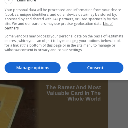
Learn more
le divorțului, cât și eventualele pretenții financiare
Your personal data will be processed and information from your device
(cookies, unique identifiers, and other device data) may be stored by,
 în casa familiei.
accessed by and shared with 242 partners, or used specifically by this
Mi
site. We and our partners may use precise geolocation data.
List of
partners.
Un
în
Some vendors may process your personal data on the basis of legitimate
interest, which you can object to by managing your options below. Look
ire uriașă de peste 2 milioane de euro
for a link at the bottom of this page or in the site menu to manage or
withdraw consent in privacy and cookie settings.
Manage options
Consent