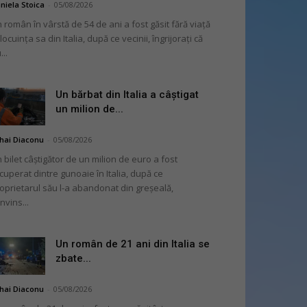
niela Stoica
-
05/08/2026
 român în vârstă de 54 de ani a fost găsit fără viață
 locuința sa din Italia, după ce vecinii, îngrijorați că
...
Un bărbat din Italia a câștigat
un milion de...
hai Diaconu
-
05/08/2026
 bilet câștigător de un milion de euro a fost
cuperat dintre gunoaie în Italia, după ce
oprietarul său l-a abandonat din greșeală,
nvins...
Un român de 21 ani din Italia se
zbate...
hai Diaconu
-
05/08/2026