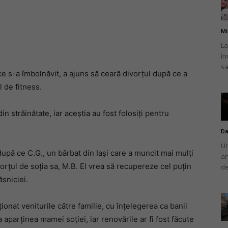
Mi
La
în
românului
sa
 ce s-a îmbolnăvit, a ajuns să ceară divorțul după ce a
l de fitness.
in străinătate, iar aceștia au fost folosiți pentru
din
Da
Un
, după ce C.G., un bărbat din Iași care a muncit mai mulți
an
vorțul de soția sa, M.B. El vrea să recupereze cel puțin
de
sniciei.
Italia
recționat veniturile către familie, cu înțelegerea ca banii
sa aparținea mamei soției, iar renovările ar fi fost făcute