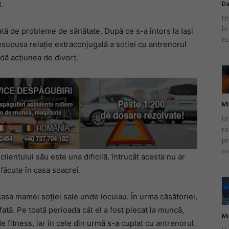
.
Da
Un
în
ată de probleme de sănătate. După ce s-a întors la Iași
nu
esupusa relație extraconjugală a soției cu antrenorul
idă acțiunea de divorț.
Mi
Un
re
pr
co
lientului său este una dificilă, întrucât acesta nu ar
 făcute în casa soacrei.
n casa mamei soției sale unde locuiau. În urma căsătoriei,
fată. Pe toată perioada cât el a fost plecat la muncă,
Mi
e fitness, iar în cele din urmă s-a cuplat cu antrenorul.