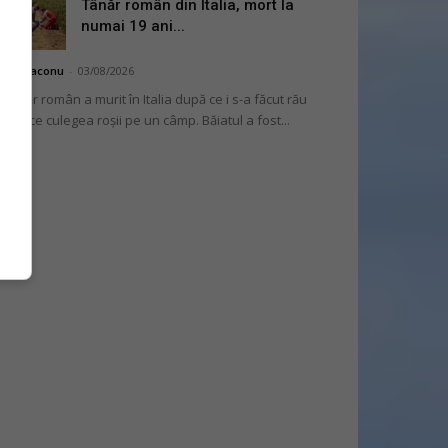
Tânăr român din Italia, mort la
numai 19 ani...
hai Diaconu
-
03/08/2026
 tânăr român a murit în Italia după ce i s-a făcut rău
 timp ce culegea roșii pe un câmp. Băiatul a fost...