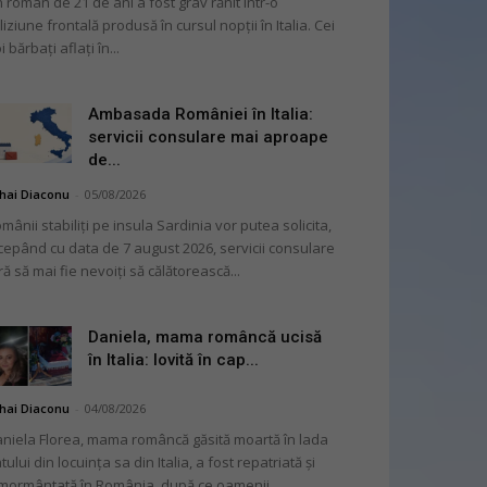
 român de 21 de ani a fost grav rănit într-o
liziune frontală produsă în cursul nopții în Italia. Cei
i bărbați aflați în...
Ambasada României în Italia:
servicii consulare mai aproape
de...
hai Diaconu
-
05/08/2026
mânii stabiliți pe insula Sardinia vor putea solicita,
cepând cu data de 7 august 2026, servicii consulare
ră să mai fie nevoiți să călătorească...
Daniela, mama româncă ucisă
în Italia: lovită în cap...
hai Diaconu
-
04/08/2026
niela Florea, mama româncă găsită moartă în lada
tului din locuința sa din Italia, a fost repatriată și
mormântată în România, după ce oamenii...