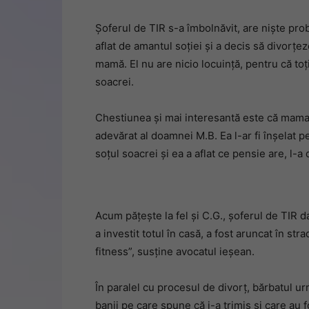
Șoferul de TIR s-a îmbolnăvit, are niște probl
aflat de amantul soției și a decis să divorțez
mamă. El nu are nicio locuință, pentru că toți 
soacrei.
Chestiunea și mai interesantă este că mama so
adevărat al doamnei M.B. Ea l-ar fi înșelat p
soțul soacrei și ea a aflat ce pensie are, l-a 
Acum pățește la fel și C.G., șoferul de TIR 
a investit totul în casă, a fost aruncat în st
fitness”, susține avocatul ieșean.
În paralel cu procesul de divorț, bărbatul 
banii pe care spune că i-a trimis și care au f