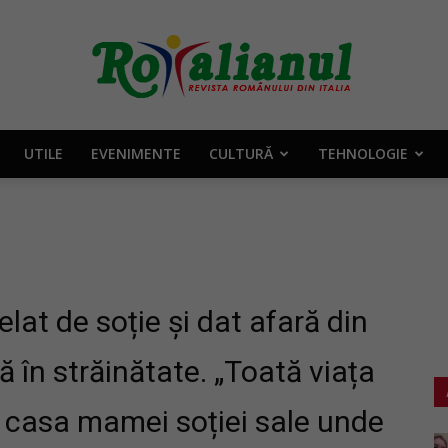
UTILE
EVENIMENTE
CULTURĂ
TEHNOLOGIE
Rotalianul
–
lat de soție și dat afară din
în străinătate. „Toată viața
în casa mamei soției sale unde
Revista