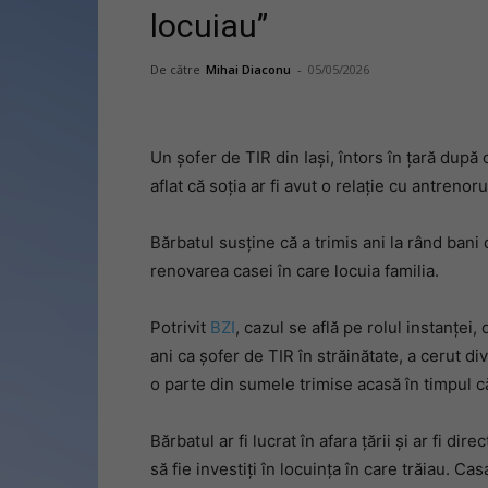
locuiau”
De către
Mihai Diaconu
-
05/05/2026
Un șofer de TIR din Iași, întors în țară după
aflat că soția ar fi avut o relație cu antrenoru
Bărbatul susține că a trimis ani la rând bani d
renovarea casei în care locuia familia.
Potrivit
BZI
, cazul se află pe rolul instanței
ani ca șofer de TIR în străinătate, a cerut di
o parte din sumele trimise acasă în timpul că
Bărbatul ar fi lucrat în afara țării și ar fi di
să fie investiți în locuința în care trăiau. Ca