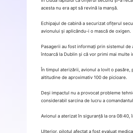
În ciuda faptului că ofițerul secund și-a rec
acesta nu era apt să revină la manșă.
Echipajul de cabină a securizat ofițerul se
avionului și aplicându-i o mască de oxigen.
Pasagerii au fost informați prin sistemul de
întoarcă la Dublin și că vor primi mai multe 
În timpul aterizării, avionul a lovit o pasăre,
altitudine de aproximativ 100 de picioare.
Deși impactul nu a provocat probleme tehnic
considerabil sarcina de lucru a comandantului
Avionul a aterizat în siguranță la ora 08:40, 
Ulterior, pilotul afectat a fost evaluat medic