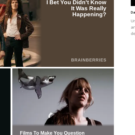
Da
Un
an
de