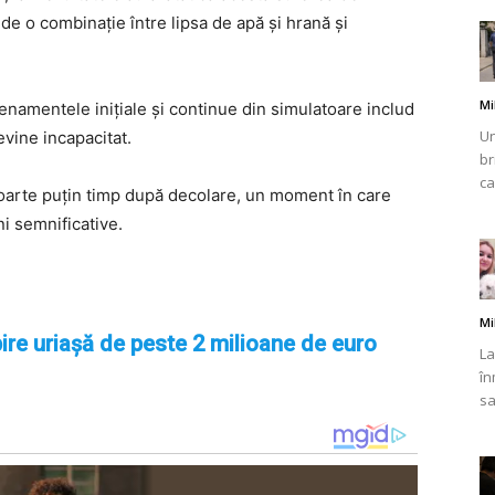
de o combinație între lipsa de apă și hrană și
Mi
renamentele inițiale și continue din simulatoare includ
Un
evine incapacitat.
br
ca
 foarte puțin timp după decolare, un moment în care
i semnificative.
Mi
ire uriașă de peste 2 milioane de euro
La
în
sa