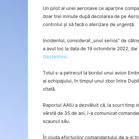
Un pilot al unei aeronave ce aparține compa
doar trei minute după decolarea de pe Aeropo
controlul și să facă o aterizare de urgență.
Incidentul, considerat „unul serios” de către
a avut loc la data de 19 octombrie 2022, dar 
Gazzettino
.
Totul s-a petrecut la bordul unui avion Em
ai echipajului, în timpul unui zbor între Du
citată.
Raportul AAIU a dezvăluit că, la scurt timp d
vârstă de 35 de ani, i-a comunicat comandant
scaunul său.
În ciuda eforturilor comandantului de a-și tr