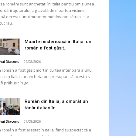
se români sunt anchetați în Italia pentru omisiunea
ordării ajutorului, agravată de moartea victimei,
pă decesul unui muncitor moldovean căruia i s-a
cut rău...
Moarte misterioasă în Italia: un
român a fost găsit...
hai Diaconu
-
07/08/2026
 român a fost găsit mort în curtea interioară a unui
oc din Italia, iar anchetatorii presupun că acesta s-
 fi prăbușit în gol...
Român din Italia, a omorât un
tânăr italian în...
hai Diaconu
-
07/08/2026
 român a fost arestat în Italia, fiind suspectat că a