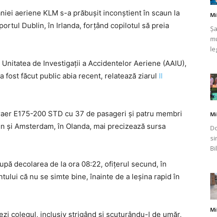
niei aeriene KLM s-a prăbușit inconștient în scaun la
Mi
rtul Dublin, în Irlanda, forțând copilotul să preia
Șa
mu
le
românului
 Unitatea de Investigații a Accidentelor Aeriene (AAIU),
a fost făcut public abia recent, relatează ziarul
Il
braer E175-200 STD cu 37 de pasageri și patru membri
Mi
din
blin și Amsterdam, în Olanda, mai precizează sursa
Do
si
Bi
upă decolarea de la ora 08:22, ofițerul secund, în
ului că nu se simte bine, înainte de a leșina rapid în
Italia
Mi
ezi colegul, inclusiv strigând și scuturându-l de umăr,