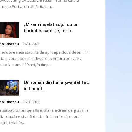
ovocat un grav accident rutier în urma căruia
rmelo Purita, un tânăr italian...
„Mi-am înșelat soțul cu un
bărbat căsătorit și m-a...
hai Diaconu
-
06/08/2026
moldoveancă stabilită de aproape două decenii în
alia a vorbit deschis despre aventura pe care a
ut-o la numai 19 ani, în timp...
Un român din Italia și-a dat foc
în timpul...
hai Diaconu
-
06/08/2026
 bărbat român se află în stare extrem de gravă în
alia, după ce și-ar fi dat foc în interiorul propriei
șini, chiar în...