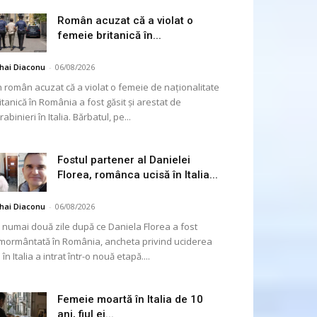
Român acuzat că a violat o
femeie britanică în...
hai Diaconu
-
06/08/2026
 român acuzat că a violat o femeie de naționalitate
itanică în România a fost găsit și arestat de
rabinieri în Italia. Bărbatul, pe...
Fostul partener al Danielei
Florea, românca ucisă în Italia...
hai Diaconu
-
06/08/2026
 numai două zile după ce Daniela Florea a fost
mormântată în România, ancheta privind uciderea
 în Italia a intrat într-o nouă etapă....
Femeie moartă în Italia de 10
ani, fiul ei...