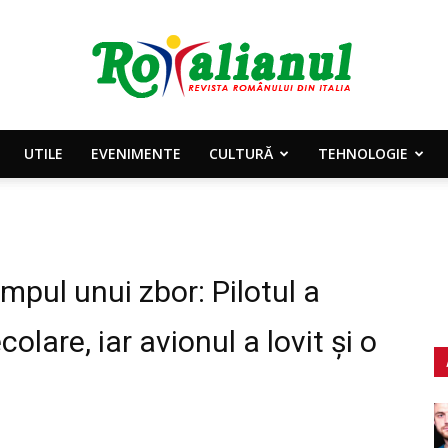
UTILE
EVENIMENTE
CULTURĂ
TEHNOLOGIE
Rotalianul
impul unui zbor: Pilotul a
–
olare, iar avionul a lovit și o
Revista