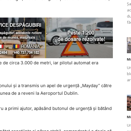
Șa
ac
du
fă
Mi
e de circa 3.000 de metri, iar pilotul automat era
Un
bl
ar
onului și a transmis un apel de urgență „Mayday” către
siunea de a reveni la Aeroportul Dublin.
tru a primi ajutor, apăsând butonul de urgență și bătând
Mi
Un