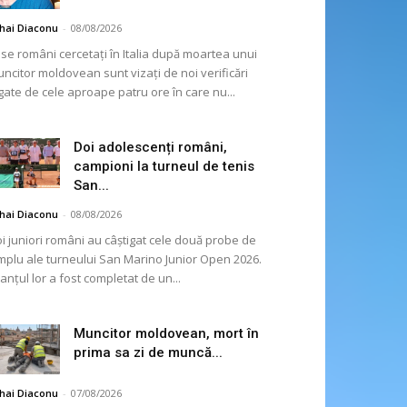
hai Diaconu
-
08/08/2026
se români cercetați în Italia după moartea unui
ncitor moldovean sunt vizați de noi verificări
gate de cele aproape patru ore în care nu...
Doi adolescenți români,
campioni la turneul de tenis
San...
hai Diaconu
-
08/08/2026
i juniori români au câștigat cele două probe de
mplu ale turneului San Marino Junior Open 2026.
lanțul lor a fost completat de un...
Muncitor moldovean, mort în
prima sa zi de muncă...
hai Diaconu
-
07/08/2026