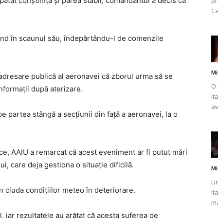
ăpătat conștiința și părea stabil, comandantul a decis că
pr
Ca
cund în scaunul său, îndepărtându-l de comenzile
Mi
 adresare publică al aeronavei că zborul urma să se
O 
informații după aterizare.
It
av
 pe partea stângă a secțiunii din față a aeronavei, la o
e, AAIU a remarcat că acest eveniment ar fi putut mări
, care deja gestiona o situație dificilă.
Mi
Un
în ciuda condițiilor meteo în deteriorare.
It
ma
al, iar rezultatele au arătat că acesta suferea de