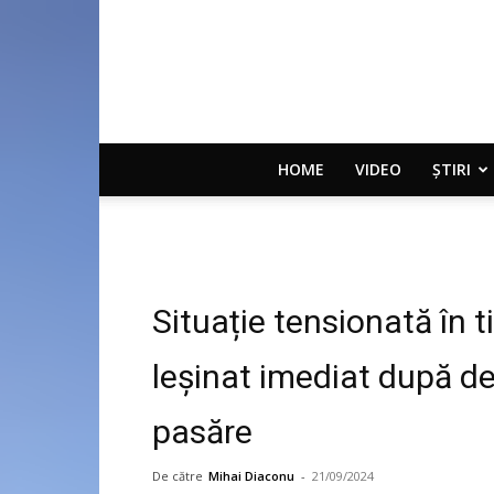
HOME
VIDEO
ȘTIRI
Situație tensionată în t
leșinat imediat după dec
pasăre
De către
Mihai Diaconu
-
21/09/2024